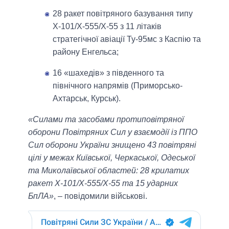
28 ракет повітряного базування типу
Х-101/Х-555/Х-55 з 11 літаків
стратегічної авіації Ту-95мс з Каспію та
району Енгельса;
16 «шахедів» з південного та
північного напрямів (Приморсько-
Ахтарськ, Курськ).
«Силами та засобами протиповітряної
оборони Повітряних Сил у взаємодії із ППО
Сил оборони України знищено 43 повітряні
цілі у межах Київської, Черкаської, Одеської
та Миколаївської областей: 28 крилатих
ракет Х-101/Х-555/Х-55 та 15 ударних
БпЛА»
, – повідомили військові.