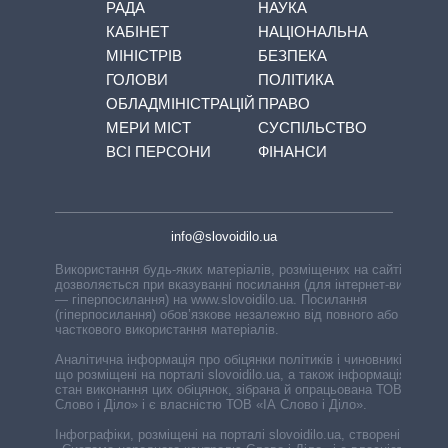
РАДА
НАУКА
КАБІНЕТ
НАЦІОНАЛЬНА
МІНІСТРІВ
БЕЗПЕКА
ГОЛОВИ
ПОЛІТИКА
ОБЛАДМІНІСТРАЦІЙ
ПРАВО
МЕРИ МІСТ
СУСПІЛЬСТВО
ВСІ ПЕРСОНИ
ФІНАНСИ
info@slovoidilo.ua
Використання будь-яких матеріалів, розміщених на сайті,
дозволяється при вказуванні посилання (для інтернет-видань
— гіперпосилання) на www.slovoidilo.ua. Посилання
(гіперпосилання) обов’язкове незалежно від повного або
часткового використання матеріалів.
Аналітична інформація про обіцянки політиків і чиновників,
що розміщені на порталі slovoidilo.ua, а також інформація про
стан виконання цих обіцянок, зібрана й опрацьована ТОВ «ІА
Слово і Діло» і є власністю ТОВ «ІА Слово і Діло».
Інфографіки, розміщені на порталі slovoidilo.ua, створені ГО