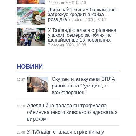
7 серпня 2026, 08:16
Двом найбільшим банкам росії
загрожує кредитна криза –
розвідка
7 серпня 2026, 07:51
У Таїланді сталася стрілянина
у школі, семеро загиблих та
щонайменше 15 поранених
7 серпня 2026, 10:08
НОВИНИ
Окупанти атакували БПЛА
10:27
ринок на на Сумщині, є
важкопоранені
Апеляційна палата оштрафувала
10:10
обвинуваченого київського адвоката з
вироком
У Таїланді сталася стрілянина у
10:08