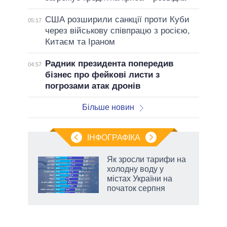
США розширили санкції проти Куби
05:17
через військову співпрацю з росією,
Китаєм та Іраном
Радник президента попередив
04:57
бізнес про фейкові листи з
погрозами атак дронів
Більше новин
ІНФОГРАФІКА
нтів:
Як зросли тарифи на
 і
холодну воду у
nAI
містах України на
початок серпня