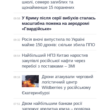
школі, семеро загиблих та
щонайменше 15 поранених
У Криму після серії вибухів сталась
09:58
масштабна пожежа на аеродромі
«Гвардійське»
Росія вночі випустила по Україні
09:32
майже 150 дронів: скільки збила ППО
Найбільший НПЗ Китаю наростив
08:54
закупівлі російської нафти через
перебої з поставками – ЗМІ
Дрони атакували черговий
08:16
логістичний центр
Wildberries у російському
Єкатеринбурзі
Двом найбільшим банкам росії
07:51
загрожує кредитна криза – розвідка