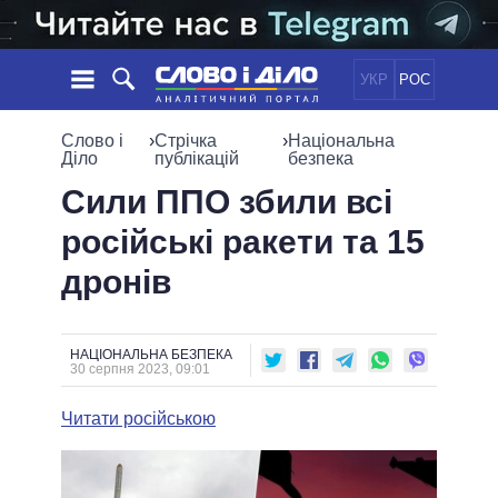
УКР
РОС
НОВИНИ
Слово і
›
Стрічка
›
Національна
Діло
публікацій
безпека
ОБIЦЯНКИ
СТРІЧКА
ПОЛІТИКА
Сили ППО збили всі
ПОДІЇ
ЕКОНОМІКА
російські ракети та 15
ПОЛIТИКИ
СТАТТІ
СУСПІЛЬСТВО
дронів
ІНФОГРАФІКА
ДУМКИ
СВІТ
УСІ ПОЛІТИКИ
ОГЛЯДИ
ПРЕЗИДЕНТ І ОФІС
ВІДЕО
ДАЙДЖЕСТИ
ВЕРХОВНА РАДА
НАЦІОНАЛЬНА БЕЗПЕКА
30 серпня 2023, 09:01
ПІДТРИМАТИ
КАБІНЕТ МІНІСТРІВ
ГОЛОВИ ОБЛАДМІНІСТРАЦІЙ
Читати російською
ПОРІВНЯННЯ ПОЛІТИКІВ
МЕРИ МІСТ
ВСІ ПЕРСОНИ