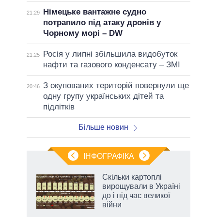
Німецьке вантажне судно
21:29
потрапило під атаку дронів у
Чорному морі – DW
Росія у липні збільшила видобуток
21:25
нафти та газового конденсату – ЗМІ
З окупованих територій повернули ще
20:46
одну групу українських дітей та
підлітків
Більше новин
ІНФОГРАФІКА
Скільки картоплі
 за
вирощували в Україні
асть
до і під час великої
війни