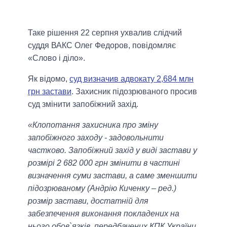
Таке рішення 22 серпня ухвалив слідчий
суддя ВАКС Олег Федоров, повідомляє
«Слово і діло».
Як відомо,
суд визначив адвокату 2,684 млн
грн застави
. Захисник підозрюваного просив
суд змінити запобіжний захід.
«Клопотання захисника про зміну
запобіжного заходу - задовольнити
частково. Запобіжний захід у виді застави у
розмірі 2 682 000 грн змінити в частині
визначення суми застави, а саме зменшити
підозрюваному (Андрію Киченку – ред.)
розмір застави, достатній для
забезпечення виконання покладених на
нього обов`язків, передбачених КПК України,