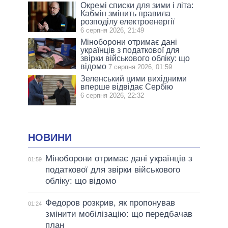
Окремі списки для зими і літа:
Кабмін змінить правила
розподілу електроенергії
6 серпня 2026, 21:49
Міноборони отримає дані
українців з податкової для
звірки військового обліку: що
відомо
7 серпня 2026, 01:59
Зеленський цими вихідними
вперше відвідає Сербію
6 серпня 2026, 22:32
НОВИНИ
Міноборони отримає дані українців з
01:59
податкової для звірки військового
обліку: що відомо
Федоров розкрив, як пропонував
01:24
змінити мобілізацію: що передбачав
план