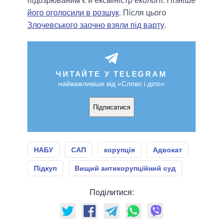
підозрюваним є й ексміністр екології. Пізніше
його оголосили в розшук
. Після цього
Злочевського заочно взяли під варту
.
ЧИТАЙТЕ У TELEGRAM
найважливіше від «Слово і діло»
Підписатися
НАБУ
САП
корупція
Адвокат
Підкуп
Вищий антикорупційний суд
Поділитися: