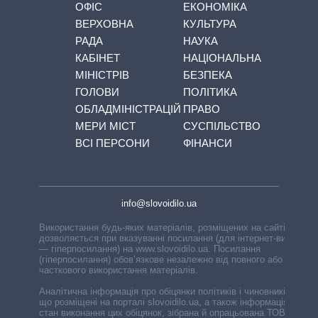
ОФІС
ЕКОНОМІКА
ВЕРХОВНА
КУЛЬТУРА
РАДА
НАУКА
КАБІНЕТ
НАЦІОНАЛЬНА
МІНІСТРІВ
БЕЗПЕКА
ГОЛОВИ
ПОЛІТИКА
ОБЛАДМІНІСТРАЦІЙ
ПРАВО
МЕРИ МІСТ
СУСПІЛЬСТВО
ВСІ ПЕРСОНИ
ФІНАНСИ
info@slovoidilo.ua
Використання будь-яких матеріалів, розміщених на сайті,
дозволяється при вказуванні посилання (для інтернет-видань
— гіперпосилання) на www.slovoidilo.ua. Посилання
(гіперпосилання) обов’язкове незалежно від повного або
часткового використання матеріалів.
Аналітична інформація про обіцянки політиків і чиновників,
що розміщені на порталі slovoidilo.ua, а також інформація про
стан виконання цих обіцянок, зібрана й опрацьована ТОВ «ІА