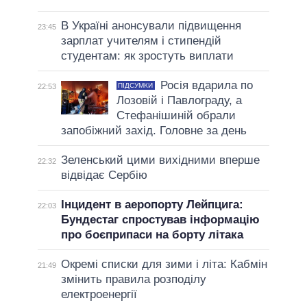
В Україні анонсували підвищення
23:45
зарплат учителям і стипендій
студентам: як зростуть виплати
Росія вдарила по
ПІДСУМКИ
22:53
Лозовій і Павлограду, а
Стефанішиній обрали
запобіжний захід. Головне за день
Зеленський цими вихідними вперше
22:32
відвідає Сербію
Інцидент в аеропорту Лейпцига:
22:03
Бундестаг спростував інформацію
про боєприпаси на борту літака
Окремі списки для зими і літа: Кабмін
21:49
змінить правила розподілу
електроенергії