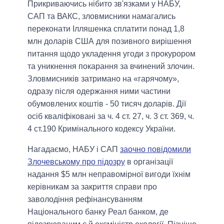
Прикриваючись нібито зв'язками у НАБУ,
САП та ВАКС, зловмисники намагались
переконати Ілляшенка сплатити понад 1,8
млн доларів США для позивного вирішення
питання щодо укладення угоди з прокурором
та уникнення покарання за вчинений злочин.
Зловмисників затримано на «гарячому»,
одразу після одержання ними частини
обумовлених коштів - 50 тисяч доларів. Дії
осіб кваліфіковані за ч. 4 ст. 27, ч. 3 ст. 369, ч.
4 ст.190 Кримінального кодексу України.
Нагадаємо, НАБУ і САП
заочно повідомили
Злочевському про підозру
в організації
надання $5 млн неправомірної вигоди їхнім
керівникам за закриття справи про
заволодіння рефінансуванням
Національного банку Реал банком, де