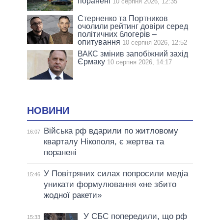
поранені
10 серпня 2026, 12:35
Стерненко та Портников
очолили рейтинг довіри серед
політичних блогерів –
опитування
10 серпня 2026, 12:52
ВАКС змінив запобіжний захід
Єрмаку
10 серпня 2026, 14:17
НОВИНИ
Війська рф вдарили по житловому
16:07
кварталу Нікополя, є жертва та
поранені
У Повітряних силах попросили медіа
15:46
уникати формулювання «не збито
жодної ракети»
У СБС попередили, що рф
15:33