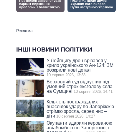
ІНШІ НОВИНИ ПОЛІТИКИ
У Лейпцигу дрон врізався у
крило українського Ан-124: ЗМІ
розкрили нові деталі
10 серпня 2026, 13:38
Верховний суд відпустив під
умовний строк ексголову села
на Сумщині
10 серпня 2026, 14:41
Кількість постраждалих
внаслідок удару по Запоріжжю
стрімко зросла, серед них –
діти
10 серпня 2026, 14:27
Окупанти вдарили керованою
авіабомбою по Запоріжжю, є