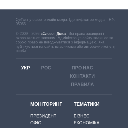
Cуб'єкт у сфері онлайн-медіа. Ідентифікатор медіа – R40-
05063
© 2009—2026
«Слово і Діло»
.
Всі права захищені і
охороняються законом. Адміністрація сайту залишає за
собою право не погоджуватися з інформацією, яка
публікується на сайті, власниками або авторами якої є треті
особи.
УКР
РОС
ПРО НАС
КОНТАКТИ
ПРАВИЛА
МОНІТОРИНГ
ТЕМАТИКИ
ПРЕЗИДЕНТ І
БІЗНЕС
ОФІС
ЕКОНОМІКА