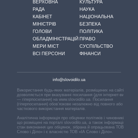
ВЕРХОВНА
КУЛЬТУРА
РАДА
НАУКА
КАБІНЕТ
НАЦІОНАЛЬНА
МІНІСТРІВ
БЕЗПЕКА
ГОЛОВИ
ПОЛІТИКА
ОБЛАДМІНІСТРАЦІЙ
ПРАВО
МЕРИ МІСТ
СУСПІЛЬСТВО
ВСІ ПЕРСОНИ
ФІНАНСИ
info@slovoidilo.ua
Використання будь-яких матеріалів, розміщених на сайті,
дозволяється при вказуванні посилання (для інтернет-видань
— гіперпосилання) на www.slovoidilo.ua. Посилання
(гіперпосилання) обов’язкове незалежно від повного або
часткового використання матеріалів.
Аналітична інформація про обіцянки політиків і чиновників,
що розміщені на порталі slovoidilo.ua, а також інформація про
стан виконання цих обіцянок, зібрана й опрацьована ТОВ «ІА
Слово і Діло» і є власністю ТОВ «ІА Слово і Діло».