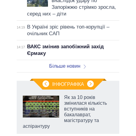
внаслідок удару по
Запоріжжю стрімко зросла,
серед них – діти
В Україні зріс рівень топ-корупції –
14:19
очільник САП
ВАКС змінив запобіжний захід
14:17
Єрмаку
Більше новин
ІНФОГРАФІКА
 5
Як за 10 років
вго
змінилася кількість
вступників на
бакалаврат,
магістратуру та
аспірантуру