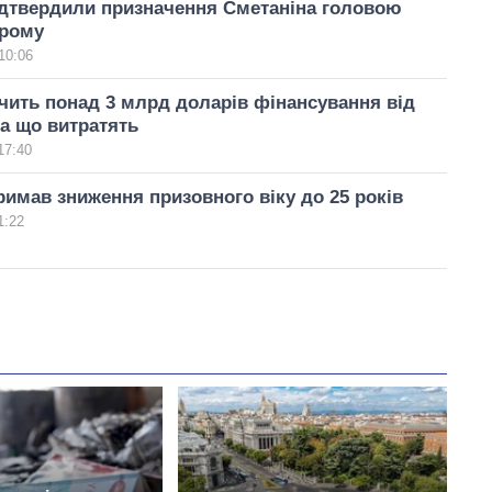
ідтвердили призначення Сметаніна головою
рому
10:06
чить понад 3 млрд доларів фінансування від
на що витратять
17:40
римав зниження призовного віку до 25 років
1:22