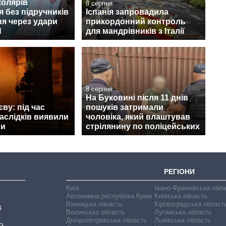
колярів
8 серпня
 без підручників
Іспанія запровадила
ня через удари
прикордонний контроль
Н
для мандрівників з Італії
8 серпня
На Буковині після 11 днів
ву: під час
пошуків затримали
наслідків виявили
чоловіка, який влаштував
ни
стрілянину по поліцейських
РЕГІОНИ
Київ
Івано-Франківська обл
Автономна республіка Крим
Київська область
Вінницька область
Кіровоградська област
В
Волинська область
Луганська область
Дніпропетровська область
Львівська область