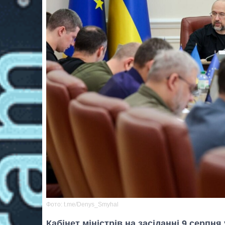
Фото: t.me/Denys_Smyhal
Кабінет міністрів на засіданні 9 серпн