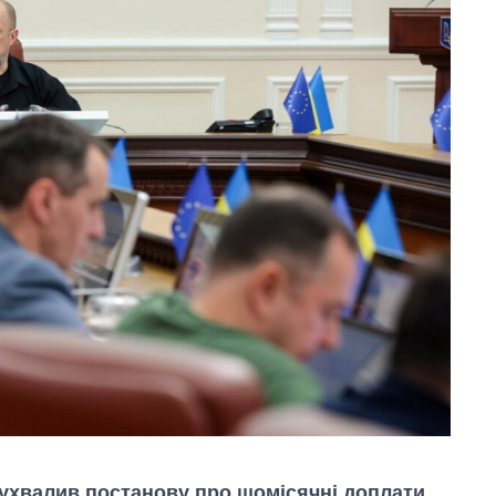
я ухвалив постанову про щомісячні доплати