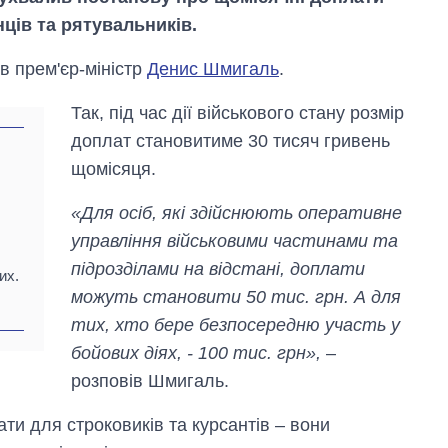
ців та рятувальників.
в прем'єр-міністр
Денис Шмигаль
.
Так, під час дії військового стану розмір
доплат становитиме 30 тисяч гривень
щомісяця.
«Для осіб, які здійснюють оперативне
управління військовими частинами та
підрозділами на відстані, доплати
их.
можуть становити 50 тис. грн. А для
Від 1 місяця – до 5
років: хто і як
тих, хто бере безпосередню участь у
довго обіймав
бойових діях, - 100 тис. грн»,
–
посаду керівника
СЗР
розповів Шмигаль.
ати для строковиків та курсантів – вони