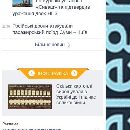
по буровій установці
«Сиваш» та підтвердив
ураження двох НПЗ
Російські дрони атакували
11:36
пасажирський поїзд Суми – Київ
Більше новин
ІНФОГРАФІКА
Скільки картоплі
вирощували в
Україні до і під час
великої війни