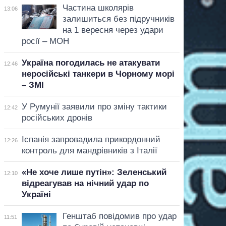
Частина школярів
13:06
залишиться без підручників
на 1 вересня через удари
росії – МОН
Україна погодилась не атакувати
12:46
неросійські танкери в Чорному морі
– ЗМІ
У Румунії заявили про зміну тактики
12:42
російських дронів
Іспанія запровадила прикордонний
12:26
контроль для мандрівників з Італії
«Не хоче лише путін»: Зеленський
12:10
відреагував на нічний удар по
Україні
Генштаб повідомив про удар
11:51