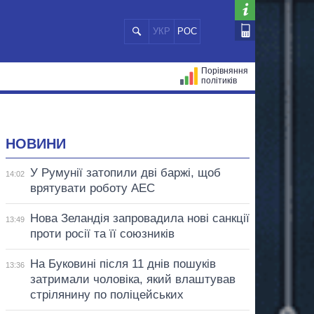
УКР
РОС
Порівняння
політиків
ЦІЙ
МЕРИ МІСТ
ВСІ ПЕРСОНИ
НОВИНИ
У Румунії затопили дві баржі, щоб
14:02
врятувати роботу АЕС
Нова Зеландія запровадила нові санкції
13:49
проти росії та її союзників
На Буковині після 11 днів пошуків
13:36
затримали чоловіка, який влаштував
стрілянину по поліцейських