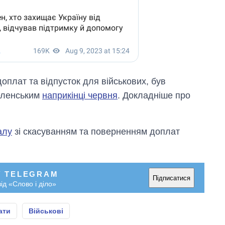
оплат та відпусток для військових, був
еленським
наприкінці червня
. Докладніше про
алу
зі скасуванням та поверненням доплат
У TELEGRAM
Підписатися
ід «Слово і діло»
ати
Військові