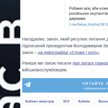
Нагадаємо, закон, який регулює питання д
підписаний президентом Володимиром З
закон –
на інфографіці «Слово і діло»
.
Раніше ми також писали
про деталі сканд
військовослужбовцям.
ЧИТАЙТЕ 
найважливіше в
Кабінет міністрів
ЗСУ
Кабмін
Випл