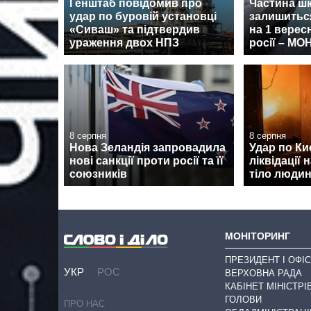
Генштаб повідомив про
Частина ш
удар по буровій установці
залишиться
«Сиваш» та підтвердив
на 1 верес
ураження двох НПЗ
росії – МО
8 серпня
8 серпня
Нова Зеландія запровадила
Удар по Киє
нові санкції проти росії та її
ліквідації 
союзників
тіло люди
МОНІТОРИНГ
ПРЕЗИДЕНТ І ОФІС
УКР
РОС
ВЕРХОВНА РАДА
КАБІНЕТ МІНІСТРІ
ГОЛОВИ
ПРО НАС