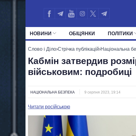
НОВИНИ
ОБIЦЯНКИ
ПОЛIТИКИ
УСІ ПОЛІТИКИ
ПРЕЗИДЕНТ І ОФ
Слово і Діло
›
Стрічка публікацій
›
Національна б
Кабмін затвердив розм
військовим: подробиці
НАЦІОНАЛЬНА БЕЗПЕКА
9 серпня 2023, 19:14
Читати російською