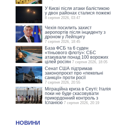
У Києві після атаки балістикою
у двох районах сталися пожежі
8 серпня 2026, 03:47
Чехія посилить захист
аеропортів після інциденту з
дроном у Лейпцигу
7 серпня 2026, 18:45
База ФСБ та 6 суден
«тіньового флоту»: СБС
атакували понад 100 ворожих
цілей росіян
7 серпня 2026, 18:05
Сенат США підтримав
законопроєкт про «пекельні
санкції» проти росії
7 серпня 2026, 20:55
Міграційна криза в Сеуті: Італія
поки не буде скасовувати
прикордонний контроль з
Іспанією
7 серпня 2026, 20:19
НОВИНИ