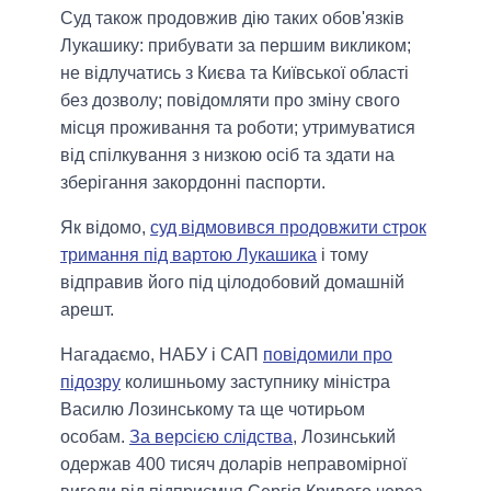
Суд також продовжив дію таких обов'язків
Лукашику: прибувати за першим викликом;
не відлучатись з Києва та Київської області
без дозволу; повідомляти про зміну свого
місця проживання та роботи; утримуватися
від спілкування з низкою осіб та здати на
зберігання закордонні паспорти.
Як відомо,
суд відмовився продовжити строк
тримання під вартою Лукашика
і тому
відправив його під цілодобовий домашній
арешт.
Нагадаємо, НАБУ і САП
повідомили про
підозру
колишньому заступнику міністра
Василю Лозинському та ще чотирьом
особам.
За версією слідства
, Лозинський
одержав 400 тисяч доларів неправомірної