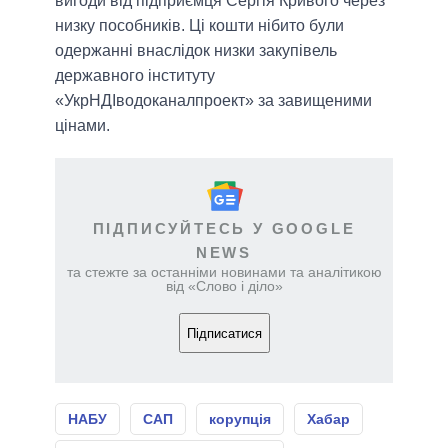
вигоди від підприємця Сергія Кривого через
низку пособників. Ці кошти нібито були
одержанні внаслідок низки закупівель
державного інституту
«УкрНДІводоканалпроект» за завищеними
цінами.
ПІДПИСУЙТЕСЬ У GOOGLE
NEWS
та стежте за останніми новинами та аналітикою
від «Слово і діло»
Підписатися
НАБУ
САП
корупція
Хабар