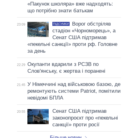
«Пакунок школяра» вже надходять:
що потрібно знати батькам
Ворог обстріляв
ПІДСУМКИ
23:09
стадіон «Чорноморець», а
Сенат США підтримав
«пекельні санкції» проти рф. Головне
за день
Окупанти вдарили з РСЗВ по
22:29
Слов'янську, є жертва і поранені
У Німеччині над військовою базою, де
21:45
ремонтують системи Patriot, помітили
невідомі БПЛА
Сенат США підтримав
20:55
законопроєкт про «пекельні
санкції» проти росії
Більше новин