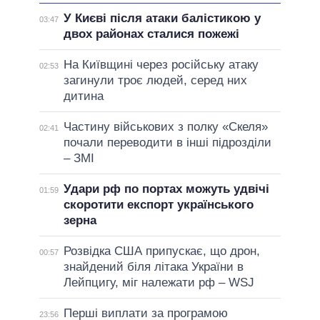
У Києві після атаки балістикою у
03:47
двох районах сталися пожежі
На Київщині через російську атаку
02:53
загинули троє людей, серед них
дитина
Частину військових з полку «Скеля»
02:41
почали переводити в інші підрозділи
– ЗМІ
Удари рф по портах можуть удвічі
01:59
скоротити експорт українського
зерна
Розвідка США припускає, що дрон,
00:57
знайдений біля літака України в
Лейпцигу, міг належати рф – WSJ
Перші виплати за програмою
23:56