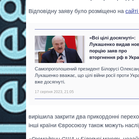
Відповідну заяву було розміщено на
сайт
«Всі цілі досягнуті»:
Лукашенко видав но
порцію заяв про
вторгнення рф в Укра
Самопроголошений президент Білорусі Олекса
Лукашенко вважає, що цілі війни росії проти Укр
вже досягнуті.
17 серпня 2023, 21:05
вирішила закрити два прикордонні перехо
інші країни Євросоюзу також можуть насл
«Громадяни США у Білорусі мають негай