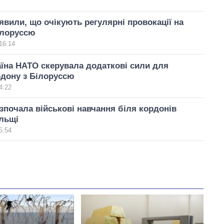
явили, що очікують регулярні провокації на
ілоруссю
16:14
їна НАТО скерувала додаткові сили для
дону з Білоруссю
4:22
зпочала військові навчання біля кордонів
льщі
5:54