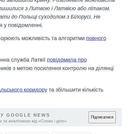
алишилися з Литвою і Латвією або літаком.
ти до Польщі суходолом з Білорусі. Не
я у повідомленні.
оворюють можливість та алгоритми
повного
онна служба Латвії
повідомила про
тників з метою посилення контролю на ділянці
альського коридору
та збільшити кількість
 У GOOGLE NEWS
Підписатися
 та аналітикою від «Слово і діло»