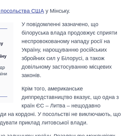
і посольства США
у Мінську.
У повідомленні зазначено, що
білоруська влада продовжує сприяти
неспровокованому нападу росії на
ву
Україну, нарощуванню російських
їну
збройних сил у Білорусі, а також
довільному застосуванню місцевих
ндр
аїни
законів.
Крім того, американське
Як за 10 років
диппредставництво вказує, що одна з
змінилася кількість
країн ЄС – Литва – нещодавно
вступників на
ди на кордоні. У посольстві не виключають, що
бакалаврат,
магістратуру та
ідувати приклад литовської влади.
аспірантуру
но залишити країну. Розгляньте можливість