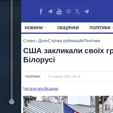
НОВИНИ
ОБIЦЯНКИ
ПОЛIТИКИ
УСІ ПОЛІТИКИ
ПРЕЗИДЕНТ І ОФ
Слово і Діло
›
Стрічка публікацій
›
Політика
США закликали своїх гр
Білорусі
ПОЛІТИКА
21 серпня 2023, 20:19
Читати російською