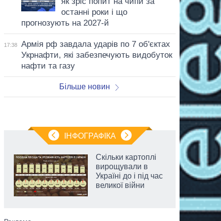
як зріс попит на чипи за
останні роки і що
прогнозують на 2027-й
Армія рф завдала ударів по 7 об'єктах
17:38
Укрнафти, які забезпечують видобуток
нафти та газу
Більше новин
ІНФОГРАФІКА
Скільки картоплі
вирощували в
Україні до і під час
великої війни