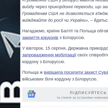
виїзду через прикордонні переходи, що з
Громадянам США не дозволяється в'їжджа
виїжджайте до росії чи України»,
– йдетьс
Нагадаємо, країни Балтії та Польща обг
закриття кордонів
з Білоруссю.
У вівторок, 15 серпня, Державна прикорд
запровадження мобілізації
своїх співробі
кордону з Білоруссю.
Польща ж
вирішила посилити захист Сув
військових біля кордону з Білоруссю.
ПІДПИСУЙТЕСЬ
та стежте за останніми новинами