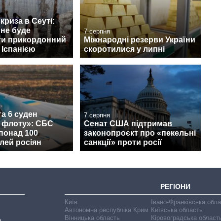
криза в Сеуті:
 не буде
7 серпня
ти прикордонний
Міжнародні резерви України
 Іспанією
скоротилися у липні
а 6 суден
7 серпня
о флоту»: СБС
Сенат США підтримав
понад 100
законопроєкт про «пекельні
лей росіян
санкції» проти росії
РЕГІОНИ
Київ
Івано-Франківська обл
Автономна республіка Крим
Київська область
Вінницька область
Кіровоградська област