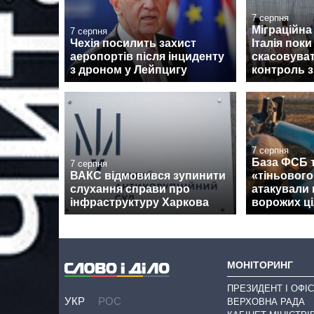
7 серпня
Міграційна 
7 серпня
Чехія посилить захист
Італія поки
аеропортів після інциденту
скасовува
з дроном у Лейпцигу
контроль з
7 серпня
База ФСБ т
7 серпня
ВАКС відмовився зупинити
«тіньовог
слухання справи про
атакували 
інфраструктуру Харкова
ворожих ці
МОНІТОРИНГ
ПРЕЗИДЕНТ І ОФІС
УКР
РОС
ВЕРХОВНА РАДА