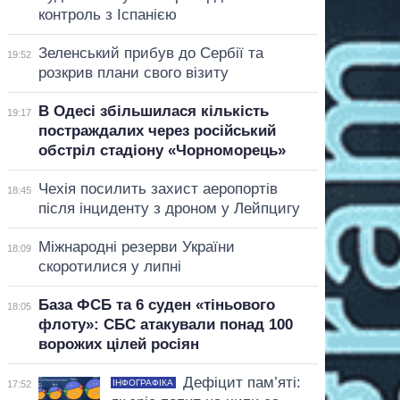
контроль з Іспанією
Зеленський прибув до Сербії та
19:52
розкрив плани свого візиту
В Одесі збільшилася кількість
19:17
постраждалих через російський
обстріл стадіону «Чорноморець»
Чехія посилить захист аеропортів
18:45
після інциденту з дроном у Лейпцигу
Міжнародні резерви України
18:09
скоротилися у липні
База ФСБ та 6 суден «тіньового
18:05
флоту»: СБС атакували понад 100
ворожих цілей росіян
Дефіцит пам’яті:
ІНФОГРАФІКА
17:52