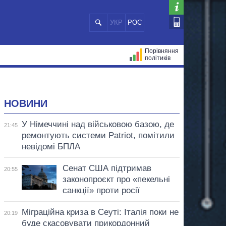
УКР
РОС
Порівняння
політиків
ЦІЙ
МЕРИ МІСТ
ВСІ ПЕРСОНИ
НОВИНИ
У Німеччині над військовою базою, де
21:45
ремонтують системи Patriot, помітили
невідомі БПЛА
Сенат США підтримав
20:55
законопроєкт про «пекельні
санкції» проти росії
Міграційна криза в Сеуті: Італія поки не
20:19
буде скасовувати прикордонний