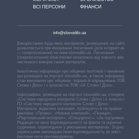
ВСІ ПЕРСОНИ
ФІНАНСИ
info@slovoidilo.ua
Використання будь-яких матеріалів, розміщених на сайті,
дозволяється при вказуванні посилання (для інтернет-видань
— гіперпосилання) на www.slovoidilo.ua. Посилання
(гіперпосилання) обов’язкове незалежно від повного або
часткового використання матеріалів.
Аналітична інформація про обіцянки політиків і чиновників,
що розміщені на порталі slovoidilo.ua, а також інформація про
стан виконання цих обіцянок, зібрана й опрацьована ТОВ «ІА
Слово і Діло» і є власністю ТОВ «ІА Слово і Діло».
Інфографіки, розміщені на порталі slovoidilo.ua, створені ГО
«Система народного контролю Слово і Діло» і є власністю
ГО «Система народного контролю Слово і Діло».
Матеріали, відмічені значками, публікуються на правах
реклами: «Промо», «Новини компаній», «Позиція»,
«Партнерський матеріал», «Спецпроєкт», «За підтримки».
Редакція не несе відповідальності за факти та оціночні
судження, оприлюднені у рекламних матеріалах. Згідно з
українським законодавством відповідальність за зміст
реклами несе рекламодавець.