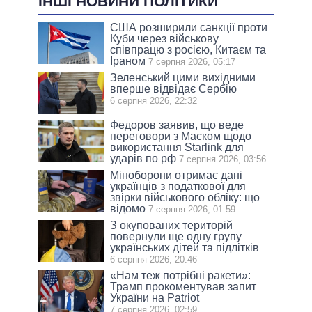
ІНШІ НОВИНИ ПОЛІТИКИ
США розширили санкції проти
Куби через військову
співпрацю з росією, Китаєм та
Іраном
7 серпня 2026, 05:17
Зеленський цими вихідними
вперше відвідає Сербію
6 серпня 2026, 22:32
Федоров заявив, що веде
переговори з Маском щодо
використання Starlink для
ударів по рф
7 серпня 2026, 03:56
Міноборони отримає дані
українців з податкової для
звірки військового обліку: що
відомо
7 серпня 2026, 01:59
З окупованих територій
повернули ще одну групу
українських дітей та підлітків
6 серпня 2026, 20:46
«Нам теж потрібні ракети»:
Трамп прокоментував запит
України на Patriot
7 серпня 2026, 02:59