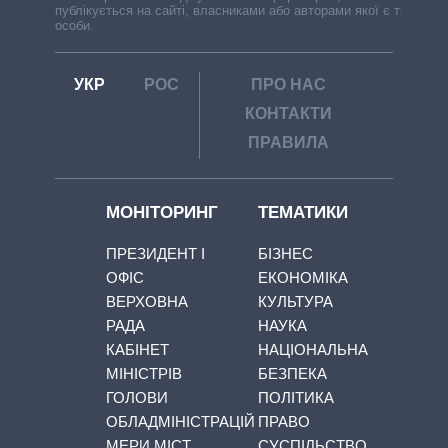
публікується на сайті, власниками або авторами якої є треті
особи.
УКР
РОС
ПРО НАС
КОНТАКТИ
ПРАВИЛА
МОНІТОРИНГ
ТЕМАТИКИ
ПРЕЗИДЕНТ І
БІЗНЕС
ОФІС
ЕКОНОМІКА
ВЕРХОВНА
КУЛЬТУРА
РАДА
НАУКА
КАБІНЕТ
НАЦІОНАЛЬНА
МІНІСТРІВ
БЕЗПЕКА
ГОЛОВИ
ПОЛІТИКА
ОБЛАДМІНІСТРАЦІЙ
ПРАВО
МЕРИ МІСТ
СУСПІЛЬСТВО