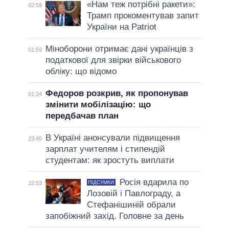
«Нам теж потрібні ракети»:
02:59
Трамп прокоментував запит
України на Patriot
Міноборони отримає дані українців з
01:59
податкової для звірки військового
обліку: що відомо
Федоров розкрив, як пропонував
01:24
змінити мобілізацію: що
передбачав план
В Україні анонсували підвищення
23:45
зарплат учителям і стипендій
студентам: як зростуть виплати
Росія вдарила по
ПІДСУМКИ
22:53
Лозовій і Павлограду, а
Стефанішиній обрали
запобіжний захід. Головне за день