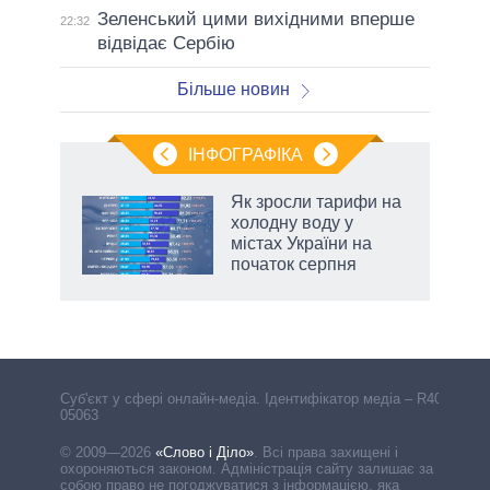
Зеленський цими вихідними вперше
22:32
відвідає Сербію
Більше новин
ІНФОГРАФІКА
нтів:
Як зросли тарифи на
 і
холодну воду у
nAI
містах України на
початок серпня
Cуб'єкт у сфері онлайн-медіа. Ідентифікатор медіа – R40-
05063
© 2009—2026
«Слово і Діло»
.
Всі права захищені і
охороняються законом. Адміністрація сайту залишає за
собою право не погоджуватися з інформацією, яка