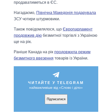
продаватиметься в ЄС.
Нагадаємо,
Північна Македонія подарувала
ЗСУ чотири штурмовики.
Також повідомлялося, що
Європарламент
продовжив дію
безмитної торгівлі з Україною
ще на рік.
Раніше Канада на рік
продовжила режим
безмитного ввезення
товарів із України.
ЧИТАЙТЕ У TELEGRAM
найважливіше від «Слово і діло»
Підписатися