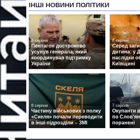
ІНШІ НОВИНИ ПОЛІТИКИ
8 серпня
8 серпня
Пентагон достроково
Серед заги
усунув генерала, який
дитина: у
координував підтримку
наслідки о
України
Київщині
8 серпня
7 серпня
Частину військових з полку
Окупанти 
«Скеля» почали переводити
по Слов'янс
в інші підрозділи – ЗМІ
поранені