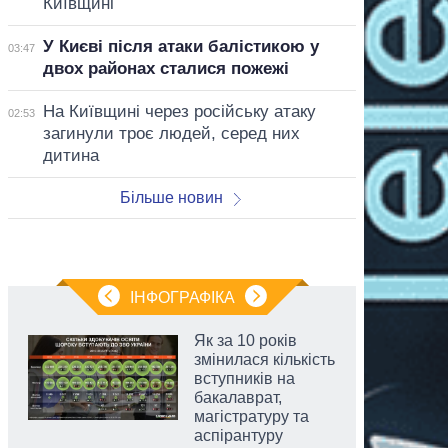
Київщині
У Києві після атаки балістикою у
03:47
двох районах сталися пожежі
На Київщині через російську атаку
02:53
загинули троє людей, серед них
дитина
Більше новин
ІНФОГРАФІКА
Як за 10 років
змінилася кількість
вступників на
бакалаврат,
магістратуру та
аспірантуру