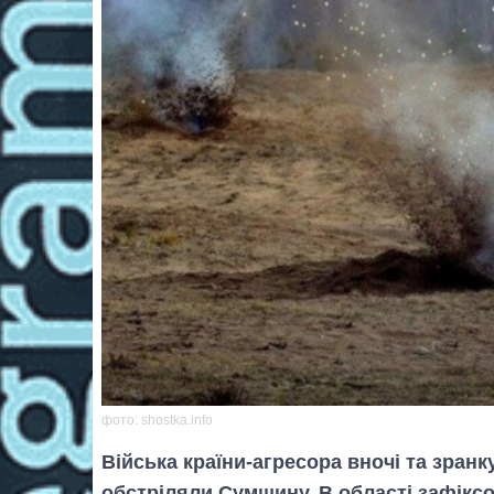
фото: shostka.info
Війська країни-агресора вночі та зранк
обстріляли Сумщину. В області зафіксо