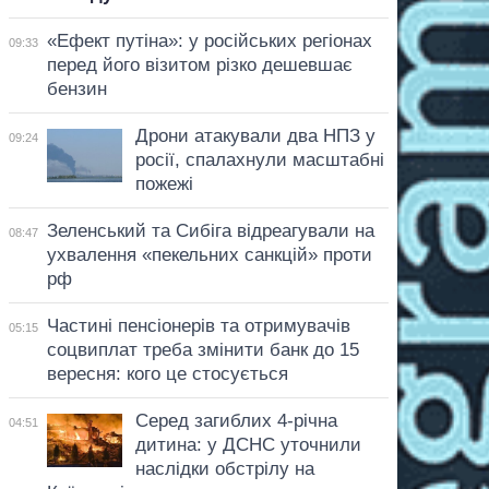
«Ефект путіна»: у російських регіонах
09:33
перед його візитом різко дешевшає
бензин
Дрони атакували два НПЗ у
09:24
росії, спалахнули масштабні
пожежі
Зеленський та Сибіга відреагували на
08:47
ухвалення «пекельних санкцій» проти
рф
Частині пенсіонерів та отримувачів
05:15
соцвиплат треба змінити банк до 15
вересня: кого це стосується
Серед загиблих 4-річна
04:51
дитина: у ДСНС уточнили
наслідки обстрілу на