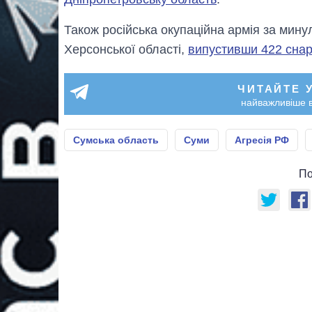
Також російська окупаційна армія за минул
Херсонської області,
випустивши 422 сна
ЧИТАЙТЕ 
найважливіше в
Сумська область
Суми
Агресія РФ
По