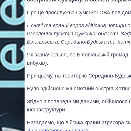
Про це пресслужба Сумської ОВА повідом
«Уночі та вранці ворог здійснив чотири
населених пунктів Сумської області. Зафі
Білопільська, Середино-Будська та Хоті
Як зазначається, по Білопільській громаді 
вибухів).
При цьому, на територію Середино-Будсько
Було здійснено мінометний обстріл Хотінсь
Згідно з попередніми даними, обійшлося 
інфраструктури.
Нагадаємо, що війська країни-агресора сь
Дніпропетровську область
.