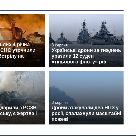
блих 4-річна
8 серпня
 ДСНС уточнили
Українські дрони за тиждень
бстрілу на
уразили 12 суден
«тіньового флоту» рф
8 серпня
вдарили з РСЗВ
Дрони атакували два НПЗ у
ьку, є жертва і
росії, спалахнули масштабні
пожежі