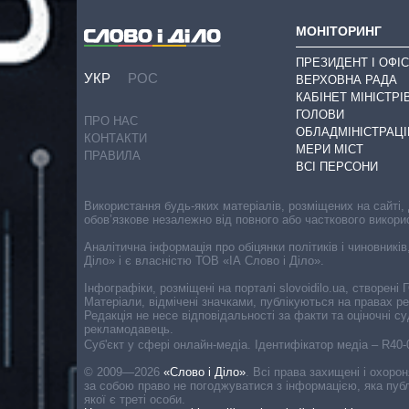
МОНІТОРИНГ
ПРЕЗИДЕНТ І ОФІС
УКР
РОС
ВЕРХОВНА РАДА
КАБІНЕТ МІНІСТРІ
ГОЛОВИ
ПРО НАС
ОБЛАДМІНІСТРАЦІ
КОНТАКТИ
МЕРИ МІСТ
ПРАВИЛА
ВСІ ПЕРСОНИ
Використання будь-яких матеріалів, розміщених на сайті,
обов’язкове незалежно від повного або часткового викори
Аналітична інформація про обіцянки політиків і чиновників
Діло» і є власністю ТОВ «ІА Слово і Діло».
Інфографіки, розміщені на порталі slovoidilo.ua, створен
Матеріали, відмічені значками, публікуються на правах р
Редакція не несе відповідальності за факти та оціночні 
рекламодавець.
Cуб'єкт у сфері онлайн-медіа. Ідентифікатор медіа – R40
© 2009—2026
«Слово і Діло»
.
Всі права захищені і охоро
за собою право не погоджуватися з інформацією, яка публ
якої є треті особи.