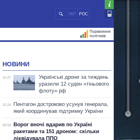
УКР
РОС
Порівняння
політиків
ЦІЙ
МЕРИ МІСТ
ВСІ ПЕРСОНИ
НОВИНИ
Українські дрони за тиждень
10:27
уразили 12 суден «тіньового
флоту» рф
Пентагон достроково усунув генерала,
10:24
який координував підтримку України
Ворог вночі вдарив по Україні
09:59
ракетами та 151 дроном: скільки
ліквідувала ППО