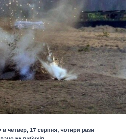
у в четвер, 17 серпня, чотири рази
вано 55 вибухів.