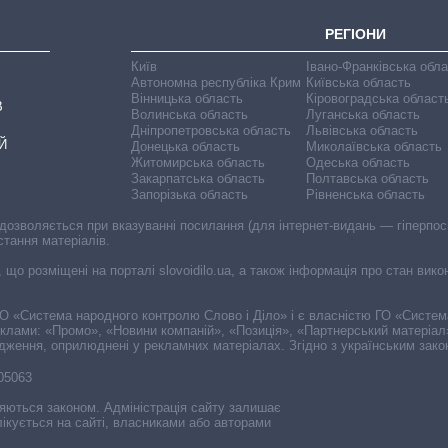
РЕГІОНИ
Київ
Івано-Франківська обл
Автономна республіка Крим
Київська область
Вінницька область
Кіровоградська област
В
Волинська область
Луганська область
Дніпропетровська область
Львівська область
Й
Донецька область
Миколаївська область
Житомирська область
Одеська область
Закарпатська область
Полтавська область
Запорізька область
Рівненська область
 дозволяється при вказуванні посилання (для інтернет-видань — гіперпоси
стання матеріалів.
, що розміщені на порталі slovoidilo.ua, а також інформація про стан вик
і ГО «Система народного контролю Слово і Діло» і є власністю ГО «Систе
еклами: «Промо», «Новини компаній», «Позиція», «Партнерський матеріал
судження, оприлюднені у рекламних матеріалах. Згідно з українським зак
-05063
няються законом. Адміністрація сайту залишає
ікується на сайті, власниками або авторами