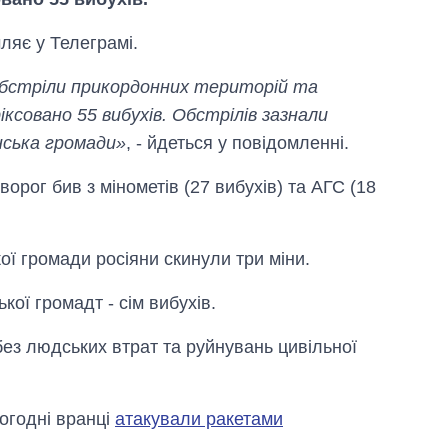
ляє у Телеграмі.
 обстріли прикордонних територій та
ксовано 55 вибухів. Обстрілів зазнали
нська громади»
, - йдеться у повідомленні.
ворог бив з мінометів (27 вибухів) та АГС (18
ї громади росіяни скинули три міни.
кої громадт - сім вибухів.
Як змінився
без людських втрат та руйнувань цивільної
бюджет
Міністерства
оборони за 13
років війни з
огодні вранці
атакували ракетами
росією