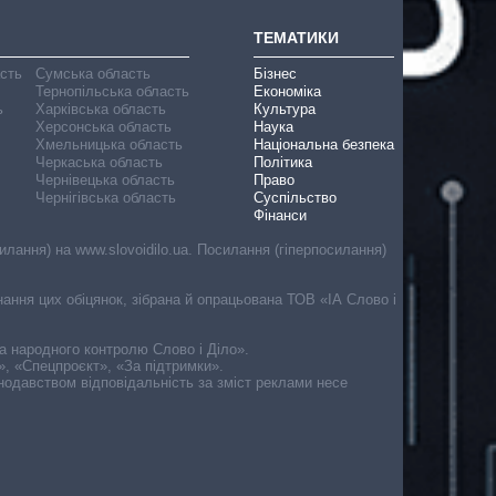
ТЕМАТИКИ
асть
Сумська область
Бізнес
Тернопільська область
Економіка
ь
Харківська область
Культура
Херсонська область
Наука
Хмельницька область
Національна безпека
Черкаська область
Політика
Чернівецька область
Право
Чернігівська область
Суспільство
Фінанси
лання) на www.slovoidilo.ua. Посилання (гіперпосилання)
онання цих обіцянок, зібрана й опрацьована ТОВ «ІА Слово і
ма народного контролю Слово і Діло».
», «Спецпроєкт», «За підтримки».
онодавством відповідальність за зміст реклами несе