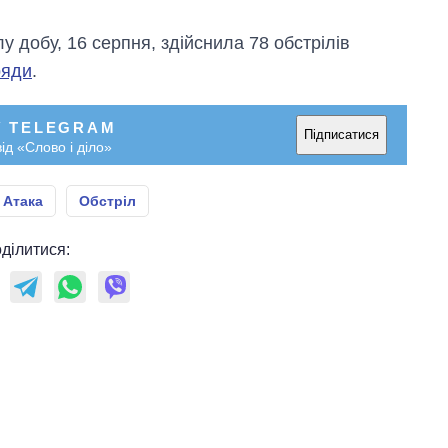
у добу, 16 серпня, здійснила 78 обстрілів
ряди
.
У TELEGRAM
Підписатися
ід «Слово і діло»
Атака
Обстріл
ділитися: