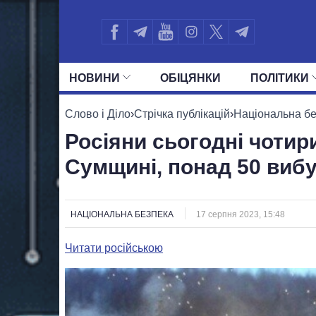
НОВИНИ
ОБIЦЯНКИ
ПОЛIТИКИ
УСІ ПОЛІТИКИ
ПРЕЗИДЕНТ І ОФ
Слово і Діло
›
Стрічка публікацій
›
Національна б
Росіяни сьогодні чотир
Сумщині, понад 50 вибу
НАЦІОНАЛЬНА БЕЗПЕКА
17 серпня 2023, 15:48
Читати російською