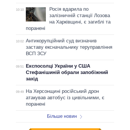
Росія вдарила по
10:10
залізничній станції Лозова
на Харківщині, є загиблі та
поранені
Антикорупційний суд визначив
10:02
заставу ексначальнику теруправління
ВСП ЗСУ
Експосолці України у США
09:51
Стефанішиній обрали запобіжний
захід
На Херсонщині російський дрон
09:49
атакував автобус із цивільними, є
поранені
Більше новин