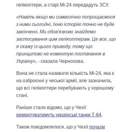
гелікоптери, а старі Мі-24 передадуть ЗСУ.
«Навіть якщо ми символічно попрощаємося
з ними сьогодні, їхню історію точно не буде
закінчено. Ми обов'язково знайдемо
застосування цим гелікоптерам. Це все, що
я скажу із цього приводу, тому що
принципово не коментую постачання в
Україну»,
- сказала Чернохова.
Вона не стала називати кількість Мі-24, яка є
на озброєнні у чеської армії, але зазначила,
що всі гелікоптери перебувають у хорошому
стані.
Раніше стало відомо, що у Чехії
ремонтуватимуть українські танки Т-64
.
Також повідомлялося, що у Чехії
почали