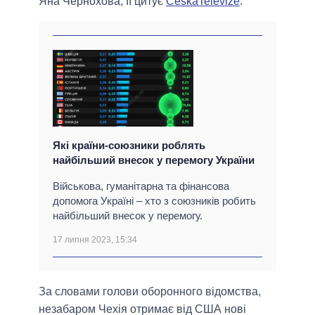
Яна Чернохова, її цитує
CeskaTelevize
.
Які країни-союзники роблять
найбільший внесок у перемогу України
Військова, гуманітарна та фінансова
допомога Україні – хто з союзників робить
найбільший внесок у перемогу.
17 липня 2023, 15:34
За словами голови оборонного відомства,
незабаром Чехія отримає від США нові