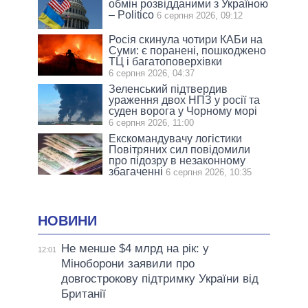
обмін розвідданими з Україною
– Politico
6 серпня 2026, 09:12
Росія скинула чотири КАБи на
Суми: є поранені, пошкоджено
ТЦ і багатоповерхівки
6 серпня 2026, 04:37
Зеленський підтвердив
ураження двох НПЗ у росії та
суден ворога у Чорному морі
6 серпня 2026, 11:00
Екскомандувачу логістики
Повітряних сил повідомили
про підозру в незаконному
збагаченні
6 серпня 2026, 10:35
НОВИНИ
Не менше $4 млрд на рік: у
12:01
Міноборони заявили про
довгострокову підтримку України від
Британії