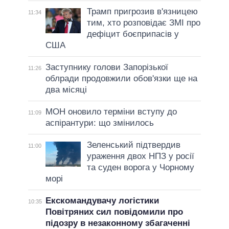
Трамп пригрозив в'язницею
11:34
тим, хто розповідає ЗМІ про
дефіцит боєприпасів у
США
Заступнику голови Запорізької
11:26
облради продовжили обов'язки ще на
два місяці
МОН оновило терміни вступу до
11:09
аспірантури: що змінилось
Зеленський підтвердив
11:00
ураження двох НПЗ у росії
та суден ворога у Чорному
морі
Екскомандувачу логістики
10:35
Повітряних сил повідомили про
підозру в незаконному збагаченні