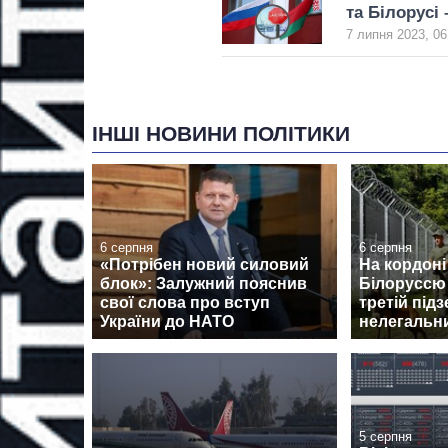
та Білорусі 
7 липня 2023, 06
ІНШІ НОВИНИ ПОЛІТИКИ
6 серпня
6 серпня
«Потрібен новий силовий
На кордоні
блок»: Залужний пояснив
Білоруссю
свої слова про вступ
третій під
України до НАТО
нелегальни
5 серпня