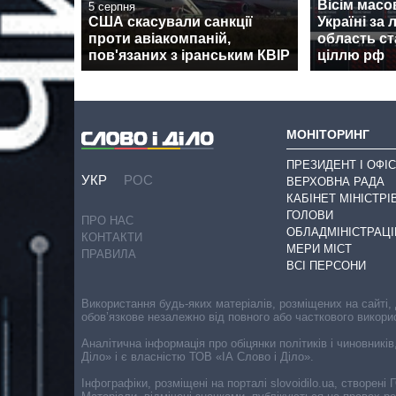
Вісім масо
5 серпня
США скасували санкції
Україні за л
проти авіакомпаній,
область с
пов'язаних з іранським КВІР
ціллю рф
МОНІТОРИНГ
ПРЕЗИДЕНТ І ОФІС
УКР
РОС
ВЕРХОВНА РАДА
КАБІНЕТ МІНІСТРІ
ГОЛОВИ
ПРО НАС
ОБЛАДМІНІСТРАЦІ
КОНТАКТИ
МЕРИ МІСТ
ПРАВИЛА
ВСІ ПЕРСОНИ
Використання будь-яких матеріалів, розміщених на сайті,
обов’язкове незалежно від повного або часткового викори
Аналітична інформація про обіцянки політиків і чиновників
Діло» і є власністю ТОВ «ІА Слово і Діло».
Інфографіки, розміщені на порталі slovoidilo.ua, створен