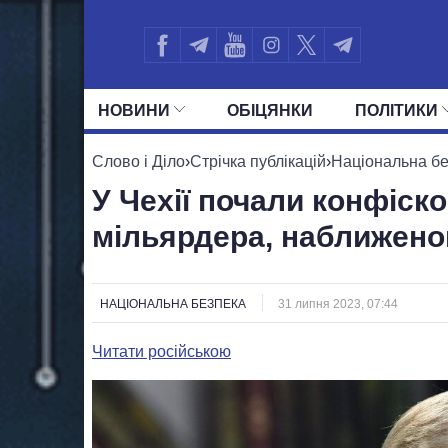
НОВИНИ
ОБIЦЯНКИ
ПОЛIТИКИ
УСІ ПОЛІТИКИ
ПРЕЗИДЕНТ І ОФ
Слово і Діло
›
Стрічка публікацій
›
Національна б
У Чехії почали конфіск
мільярдера, наближеног
НАЦІОНАЛЬНА БЕЗПЕКА
31 липня 2023, 07:44
Читати російською