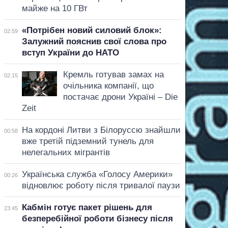
майже на 10 ГВт
«Потрібен новий силовий блок»:
02:59
Залужний пояснив свої слова про
вступ України до НАТО
Кремль готував замах на
02:15
очільника компанії, що
постачає дрони Україні – Die
Zeit
На кордоні Литви з Білоруссю знайшли
00:58
вже третій підземний тунель для
нелегальних мігрантів
Українська служба «Голосу Америки»
00:26
відновлює роботу після тривалої паузи
Кабмін готує пакет рішень для
23:45
безперебійної роботи бізнесу після