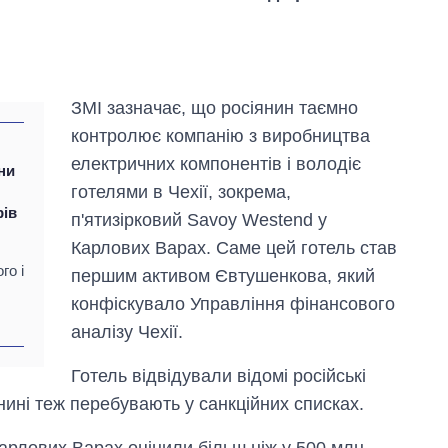
ЗМІ зазначає, що росіянин таємно
контролює компанію з виробництва
електричних компонентів і володіє
ни
готелями в Чехії, зокрема,
рів
п'ятизірковий Savoy Westend у
Карлових Варах. Саме цей готель став
го і
першим активом Євтушенкова, який
конфіскувало Управління фінансового
аналізу Чехії.
Експорт зброї:
Готель відвідували відомі російські
скільки ракет,
літаків і танків
 нині теж перебувають у санкційних списках.
продала Україна
за роки