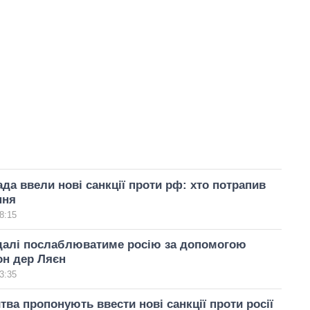
да ввели нові санкції проти рф: хто потрапив
ння
8:15
адалі послаблюватиме росію за допомогою
он дер Ляєн
3:35
тва пропонують ввести нові санкції проти росії