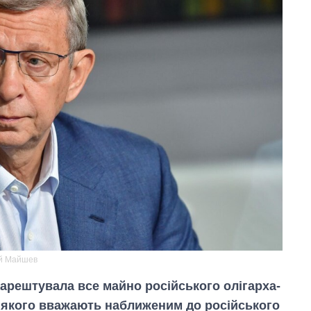
ій Майшев
арештувала все майно російського олігарха-
якого вважають наближеним до російського