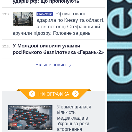
ударів рф: що пропонують
Рф масовано
ПІДСУМКИ
23:00
вдарила по Києву та області,
а експосолці Стефанішиній
вручили підозру. Головне за день
У Молдові виявили уламки
22:18
російського безпілотника «Герань-2»
Більше новин
ІНФОГРАФІКА
Як зменшилася
кількість
медзакладів в
Україні за роки
вторгнення