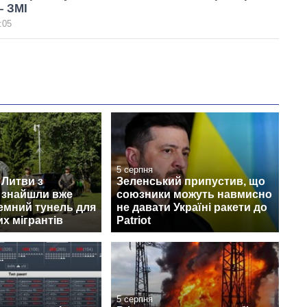
– ЗМІ
:05
5 серпня
 Литви з
Зеленський припустив, що
 знайшли вже
союзники можуть навмисно
земний тунель для
не давати Україні ракети до
х мігрантів
Patriot
5 серпня