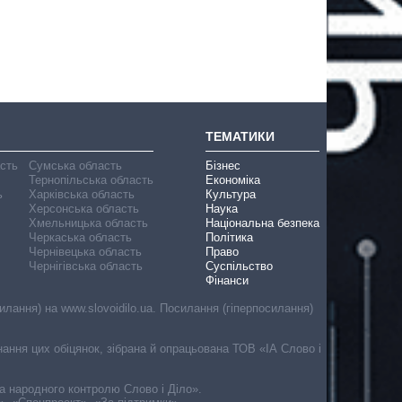
ТЕМАТИКИ
асть
Сумська область
Бізнес
Тернопільська область
Економіка
ь
Харківська область
Культура
Херсонська область
Наука
Хмельницька область
Національна безпека
Черкаська область
Політика
Чернівецька область
Право
Чернігівська область
Суспільство
Фінанси
лання) на www.slovoidilo.ua. Посилання (гіперпосилання)
онання цих обіцянок, зібрана й опрацьована ТОВ «ІА Слово і
ма народного контролю Слово і Діло».