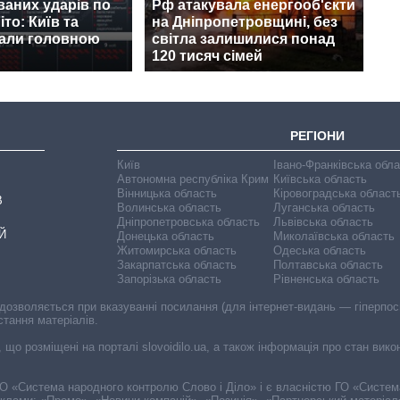
ваних ударів по
Рф атакувала енергооб'єкти
іто: Київ та
на Дніпропетровщині, без
тали головною
світла залишилися понад
120 тисяч сімей
РЕГІОНИ
Київ
Івано-Франківська обл
Автономна республіка Крим
Київська область
Вінницька область
Кіровоградська област
В
Волинська область
Луганська область
Дніпропетровська область
Львівська область
Й
Донецька область
Миколаївська область
Житомирська область
Одеська область
Закарпатська область
Полтавська область
Запорізька область
Рівненська область
 дозволяється при вказуванні посилання (для інтернет-видань — гіперпоси
стання матеріалів.
, що розміщені на порталі slovoidilo.ua, а також інформація про стан вик
і ГО «Система народного контролю Слово і Діло» і є власністю ГО «Систе