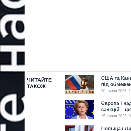
США та Кана
ЧИТАЙТЕ
під обмеже
ТАКОЖ
20 липня 2023, 1
Європа і н
санкцій – ф
15 липня 2023, 0
Польща і Ли