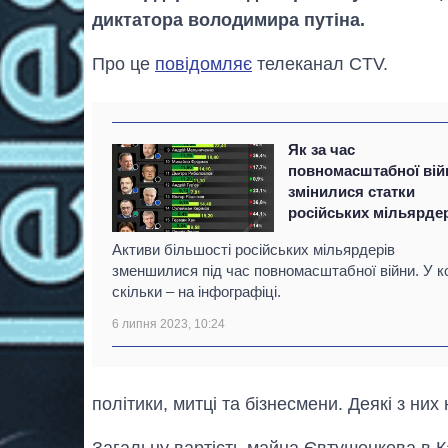
диктатора володимира путіна.
Про це
повідомляє
телеканал CTV.
Як за час
повномасштабної вій
змінилися статки
російських мільярде
Активи більшості російських мільярдерів
зменшилися під час повномасштабної війни. У ко
скільки – на інфографіці.
6 липня 2023, 10:24
політики, митці та бізнесмени. Деякі з них