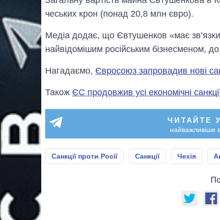
Загальну вартість майна Євтушенкова в К
чеських крон (понад 20,8 млн євро).
Медіа додає, що Євтушенков «має зв’язки
найвідомішим російським бізнесменом, до 
Нагадаємо,
Євросоюз запровадив нові сан
Також
ЄС продовжив усі економічні санкці
ЧИТАЙТЕ 
найважливіше в
Санкції проти Росії
Санкції
Чехія
А
По