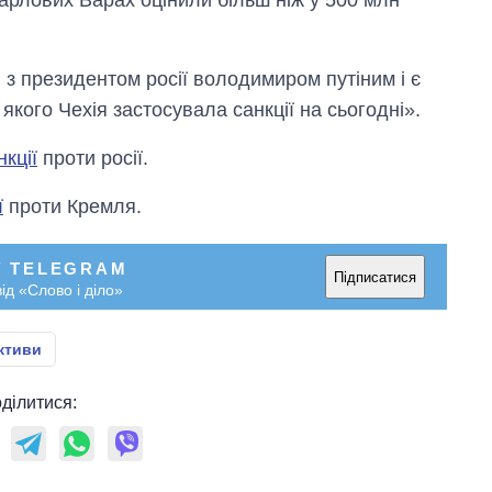
арлових Варах оцінили більш ніж у 500 млн
незалежності
 з президентом росії володимиром путіним і є
якого Чехія застосувала санкції на сьогодні».
кції
проти росії.
ї
проти Кремля.
У TELEGRAM
Підписатися
ід «Слово і діло»
ктиви
ділитися: