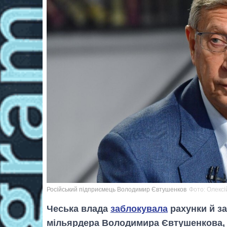
Російський підприємець Володимир Євтушенков
Фото: Олекс
Чеська влада
заблокувала
рахунки й за
мільярдера Володимира Євтушенкова, 