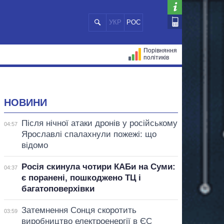
УКР
РОС
Порівняння
політиків
ЦІЙ
МЕРИ МІСТ
ВСІ ПЕРСОНИ
НОВИНИ
Після нічної атаки дронів у російському
04:57
Ярославлі спалахнули пожежі: що
відомо
Росія скинула чотири КАБи на Суми:
04:37
є поранені, пошкоджено ТЦ і
багатоповерхівки
Затемнення Сонця скоротить
03:59
виробництво електроенергії в ЄС