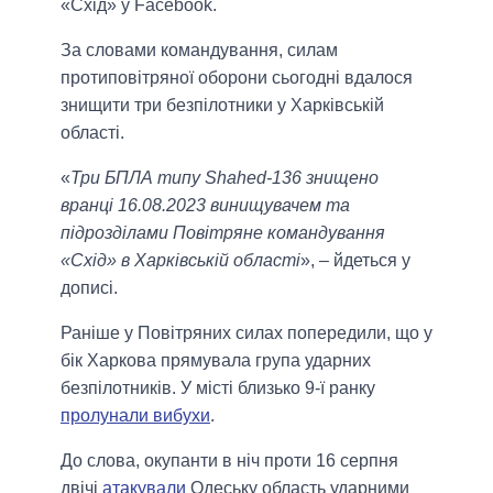
«Схід» у Facebook.
За словами командування, силам
протиповітряної оборони сьогодні вдалося
знищити три безпілотники у Харківській
області.
«
Три БПЛА типу Shahed-136 знищено
вранці 16.08.2023 винищувачем та
підрозділами Повітряне командування
«Схід» в Харківській області
», – йдеться у
дописі.
Раніше у Повітряних силах попередили, що у
бік Харкова прямувала група ударних
безпілотників. У місті близько 9-ї ранку
пролунали вибухи
.
До слова, окупанти в ніч проти 16 серпня
двічі
атакували
Одеську область ударними