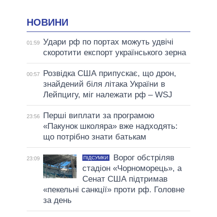
НОВИНИ
Удари рф по портах можуть удвічі
01:59
скоротити експорт українського зерна
Розвідка США припускає, що дрон,
00:57
знайдений біля літака України в
Лейпцигу, міг належати рф – WSJ
Перші виплати за програмою
23:56
«Пакунок школяра» вже надходять:
що потрібно знати батькам
Ворог обстріляв
ПІДСУМКИ
23:09
стадіон «Чорноморець», а
Сенат США підтримав
«пекельні санкції» проти рф. Головне
за день