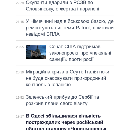
Окупанти вдарили з РСЗВ по
22:29
Слов'янську, є жертва і поранені
У Німеччині над військовою базою, де
21:45
ремонтують системи Patriot, помітили
невідомі БПЛА
Сенат США підтримав
20:55
законопроєкт про «пекельні
санкції» проти росії
Міграційна криза в Сеуті: Італія поки
20:19
не буде скасовувати прикордонний
контроль з Іспанією
Зеленський прибув до Сербії та
19:52
розкрив плани свого візиту
В Одесі збільшилася кількість
19:17
постраждалих через російський
обстріл стадіону «Чорноморець»