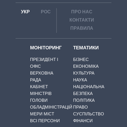
УКР
РОС
ПРО НАС
КОНТАКТИ
ПРАВИЛА
МОНІТОРИНГ
ТЕМАТИКИ
ПРЕЗИДЕНТ І
БІЗНЕС
ОФІС
ЕКОНОМІКА
ВЕРХОВНА
КУЛЬТУРА
РАДА
НАУКА
КАБІНЕТ
НАЦІОНАЛЬНА
МІНІСТРІВ
БЕЗПЕКА
ГОЛОВИ
ПОЛІТИКА
ОБЛАДМІНІСТРАЦІЙ
ПРАВО
МЕРИ МІСТ
СУСПІЛЬСТВО
ВСІ ПЕРСОНИ
ФІНАНСИ