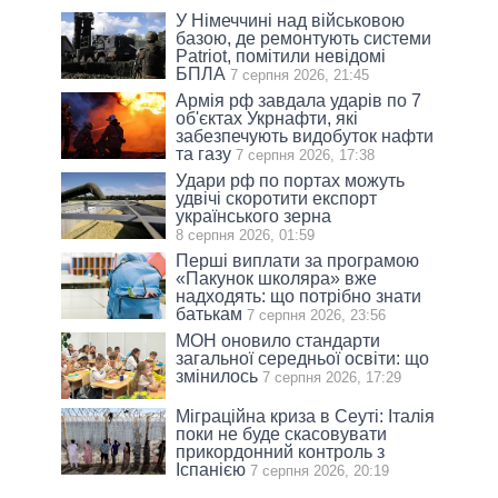
У Німеччині над військовою
базою, де ремонтують системи
Patriot, помітили невідомі
БПЛА
7 серпня 2026, 21:45
Армія рф завдала ударів по 7
об'єктах Укрнафти, які
забезпечують видобуток нафти
та газу
7 серпня 2026, 17:38
Удари рф по портах можуть
удвічі скоротити експорт
українського зерна
8 серпня 2026, 01:59
Перші виплати за програмою
«Пакунок школяра» вже
надходять: що потрібно знати
батькам
7 серпня 2026, 23:56
МОН оновило стандарти
загальної середньої освіти: що
змінилось
7 серпня 2026, 17:29
Міграційна криза в Сеуті: Італія
поки не буде скасовувати
прикордонний контроль з
Іспанією
7 серпня 2026, 20:19