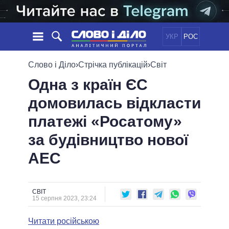
УКР
РОС
НОВИНИ
Слово і Діло
›
Стрічка публікацій
›
Світ
Одна з країн ЄС
ОБIЦЯНКИ
СТРІЧКА
ПОЛІТИКА
домовилась відкласти
ПОДІЇ
ЕКОНОМІКА
ПОЛIТИКИ
платежі «Росатому»
СТАТТІ
СУСПІЛЬСТВО
ІНФОГРАФІКА
ДУМКИ
СВІТ
УСІ ПОЛІТИКИ
за будівництво нової
ОГЛЯДИ
ПРЕЗИДЕНТ І ОФІС
АЕС
ВІДЕО
ДАЙДЖЕСТИ
ВЕРХОВНА РАДА
ПІДТРИМАТИ
КАБІНЕТ МІНІСТРІВ
ГОЛОВИ ОБЛАДМІНІСТРАЦІЙ
СВІТ
ПОРІВНЯННЯ ПОЛІТИКІВ
15 серпня 2023, 23:24
МЕРИ МІСТ
Читати російською
ВСІ ПЕРСОНИ