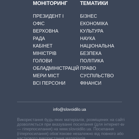
МОНІТОРИНГ
ТЕМАТИКИ
ПРЕЗИДЕНТ І
БІЗНЕС
ОФІС
ЕКОНОМІКА
ВЕРХОВНА
КУЛЬТУРА
РАДА
НАУКА
КАБІНЕТ
НАЦІОНАЛЬНА
МІНІСТРІВ
БЕЗПЕКА
ГОЛОВИ
ПОЛІТИКА
ОБЛАДМІНІСТРАЦІЙ
ПРАВО
МЕРИ МІСТ
СУСПІЛЬСТВО
ВСІ ПЕРСОНИ
ФІНАНСИ
info@slovoidilo.ua
Використання будь-яких матеріалів, розміщених на сайті,
дозволяється при вказуванні посилання (для інтернет-видань
— гіперпосилання) на www.slovoidilo.ua. Посилання
(гіперпосилання) обов’язкове незалежно від повного або
часткового використання матеріалів.