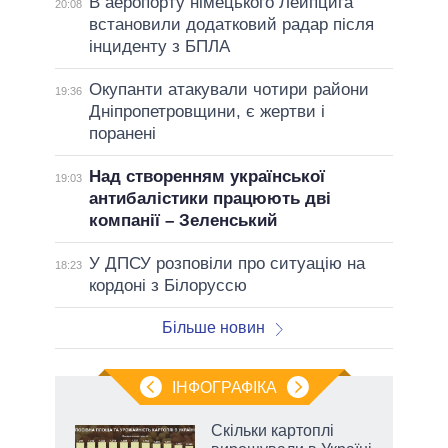
В аеропорту німецького Лейпцига
20:08
встановили додатковий радар після
інциденту з БПЛА
Окупанти атакували чотири райони
19:36
Дніпропетровщини, є жертви і
поранені
Над створенням української
19:03
антибалістики працюють дві
компанії – Зеленський
У ДПСУ розповіли про ситуацію на
18:23
кордоні з Білоруссю
Більше новин
ІНФОГРАФІКА
жет
Скільки картоплі