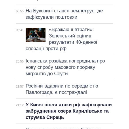
На Буковині стався землетрус: де
00:55
зафіксували поштовхи
«Вражаючі втрати»:
00:41
Зеленський оцінив
результати 40-денної
операції проти рф
Іспанська розвідка попередила про
23:55
нову спробу масового прориву
мігрантів до Сеути
Росіяни вдарили по середмістю
21:57
Павлограда, є постраждалі
У Києві після атаки рф зафіксували
21:12
забруднення озера Кирилівське та
струмка Сирець