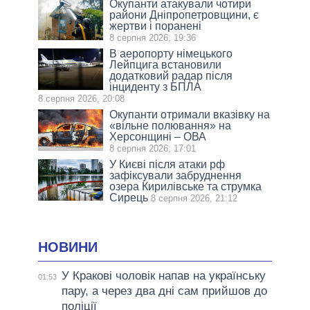
Окупанти атакували чотири
райони Дніпропетровщини, є
жертви і поранені
8 серпня 2026, 19:36
В аеропорту німецького
Лейпцига встановили
додатковий радар після
інциденту з БПЛА
8 серпня 2026, 20:08
Окупанти отримали вказівку на
«вільне полювання» на
Херсонщині – ОВА
8 серпня 2026, 17:01
У Києві після атаки рф
зафіксували забруднення
озера Кирилівське та струмка
Сирець
8 серпня 2026, 21:12
НОВИНИ
У Кракові чоловік напав на українську
01:53
пару, а через два дні сам прийшов до
поліції