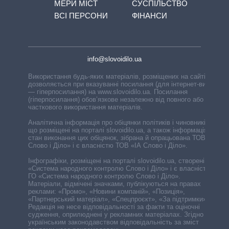
МЕРИ МІСТ
СУСПІЛЬСТВО
ВСІ ПЕРСОНИ
ФІНАНСИ
info@slovoidilo.ua
Використання будь-яких матеріалів, розміщених на сайті,
дозволяється при вказуванні посилання (для інтернет-видань
— гіперпосилання) на www.slovoidilo.ua. Посилання
(гіперпосилання) обов’язкове незалежно від повного або
часткового використання матеріалів.
Аналітична інформація про обіцянки політиків і чиновників,
що розміщені на порталі slovoidilo.ua, а також інформація про
стан виконання цих обіцянок, зібрана й опрацьована ТОВ «ІА
Слово і Діло» і є власністю ТОВ «ІА Слово і Діло».
Інфографіки, розміщені на порталі slovoidilo.ua, створені ГО
«Система народного контролю Слово і Діло» і є власністю
ГО «Система народного контролю Слово і Діло».
Матеріали, відмічені значками, публікуються на правах
реклами: «Промо», «Новини компаній», «Позиція»,
«Партнерський матеріал», «Спецпроєкт», «За підтримки».
Редакція не несе відповідальності за факти та оціночні
судження, оприлюднені у рекламних матеріалах. Згідно з
українським законодавством відповідальність за зміст