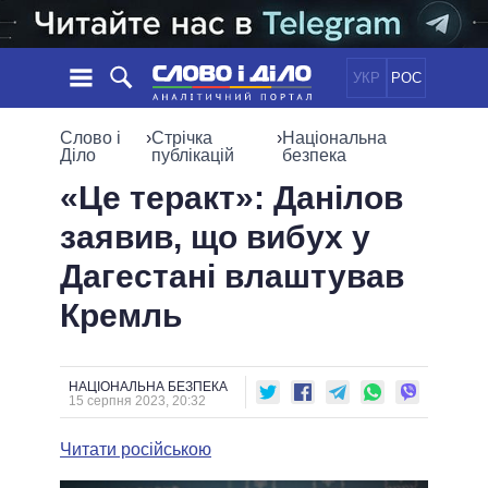
УКР
РОС
НОВИНИ
Слово і
›
Стрічка
›
Національна
Діло
публікацій
безпека
ОБIЦЯНКИ
СТРІЧКА
ПОЛІТИКА
«Це теракт»: Данілов
ПОДІЇ
ЕКОНОМІКА
заявив, що вибух у
ПОЛIТИКИ
СТАТТІ
СУСПІЛЬСТВО
Дагестані влаштував
ІНФОГРАФІКА
ДУМКИ
СВІТ
УСІ ПОЛІТИКИ
Кремль
ОГЛЯДИ
ПРЕЗИДЕНТ І ОФІС
ВІДЕО
ДАЙДЖЕСТИ
ВЕРХОВНА РАДА
ПІДТРИМАТИ
КАБІНЕТ МІНІСТРІВ
НАЦІОНАЛЬНА БЕЗПЕКА
15 серпня 2023, 20:32
ГОЛОВИ ОБЛАДМІНІСТРАЦІЙ
ПОРІВНЯННЯ ПОЛІТИКІВ
МЕРИ МІСТ
Читати російською
ВСІ ПЕРСОНИ