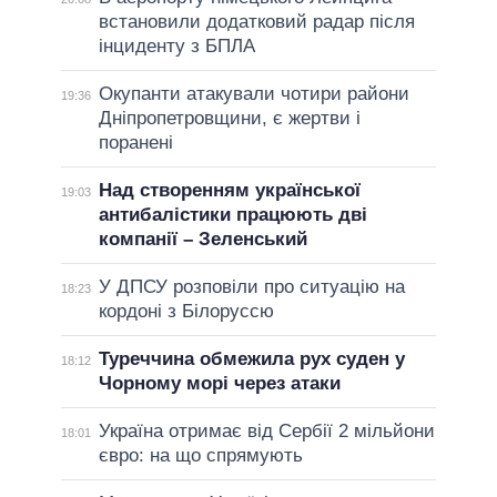
встановили додатковий радар після
інциденту з БПЛА
Окупанти атакували чотири райони
19:36
Дніпропетровщини, є жертви і
поранені
Над створенням української
19:03
антибалістики працюють дві
компанії – Зеленський
У ДПСУ розповіли про ситуацію на
18:23
кордоні з Білоруссю
Туреччина обмежила рух суден у
18:12
Чорному морі через атаки
Україна отримає від Сербії 2 мільйони
18:01
євро: на що спрямують