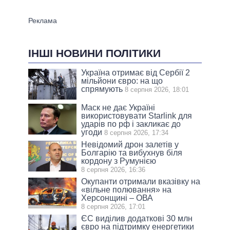
ІНШІ НОВИНИ ПОЛІТИКИ
Україна отримає від Сербії 2
мільйони євро: на що
спрямують
8 серпня 2026, 18:01
Маск не дає Україні
використовувати Starlink для
ударів по рф і закликає до
угоди
8 серпня 2026, 17:34
Невідомий дрон залетів у
Болгарію та вибухнув біля
кордону з Румунією
8 серпня 2026, 16:36
Окупанти отримали вказівку на
«вільне полювання» на
Херсонщині – ОВА
8 серпня 2026, 17:01
ЄС виділив додаткові 30 млн
євро на підтримку енергетики