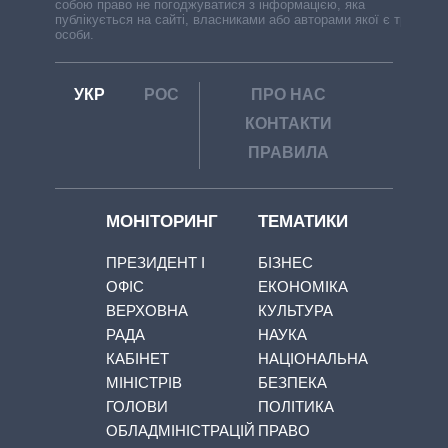
собою право не погоджуватися з інформацією, яка
публікується на сайті, власниками або авторами якої є треті
особи.
УКР
РОС
ПРО НАС
КОНТАКТИ
ПРАВИЛА
МОНІТОРИНГ
ТЕМАТИКИ
ПРЕЗИДЕНТ І
БІЗНЕС
ОФІС
ЕКОНОМІКА
ВЕРХОВНА
КУЛЬТУРА
РАДА
НАУКА
КАБІНЕТ
НАЦІОНАЛЬНА
МІНІСТРІВ
БЕЗПЕКА
ГОЛОВИ
ПОЛІТИКА
ОБЛАДМІНІСТРАЦІЙ
ПРАВО