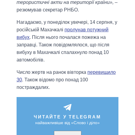
терористичні акти на території країни»,
–
резюмував секретар РНБО.
Нагадаємо, у понеділок увечері, 14 серпня, у
російській Махачкалі
пролунав потужний
вибух
. Після нього почалася пожежа на
заправці. Також повідомлялося, що після
вибуху в Махачкалі спалахнуло понад 10
автомобілів.
Число жертв на ранок вівторка
перевищило
30
. Також відомо про понад 100
постраждалих.
ЧИТАЙТЕ У TELEGRAM
найважливіше від «Слово і діло»