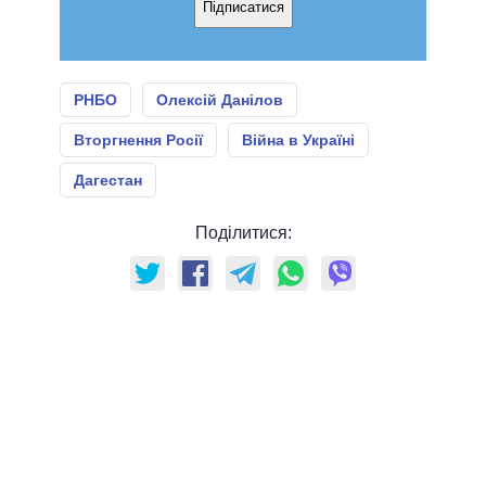
Підписатися
РНБО
Олексій Данілов
Вторгнення Росії
Війна в Україні
Дагестан
Поділитися: