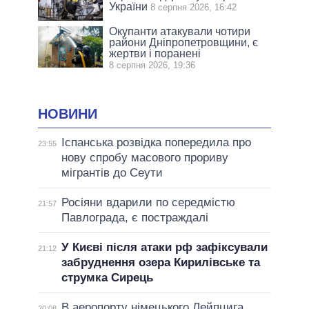
України
8 серпня 2026, 16:42
Окупанти атакували чотири
райони Дніпропетровщини, є
жертви і поранені
8 серпня 2026, 19:36
НОВИНИ
Іспанська розвідка попередила про
23:55
нову спробу масового прориву
мігрантів до Сеути
Росіяни вдарили по середмістю
21:57
Павлограда, є постраждалі
У Києві після атаки рф зафіксували
21:12
забруднення озера Кирилівське та
струмка Сирець
В аеропорту німецького Лейпцига
20:08