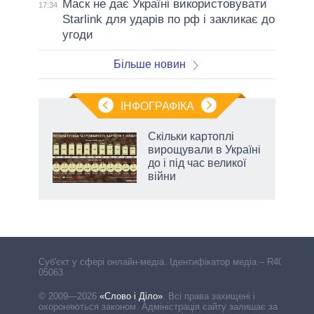
Маск не дає Україні використовувати
17:34
Starlink для ударів по рф і закликає до
угоди
Більше новин
ІНФОГРАФІКА
Скільки картоплі
ть
вирощували в Україні
до і під час великої
війни
Cуб'єкт у сфері онлайн-медіа. Ідентифікатор медіа – R40-
05063
© 2009—2026
«Слово і Діло»
.
Всі права захищені і
охороняються законом. Адміністрація сайту залишає за