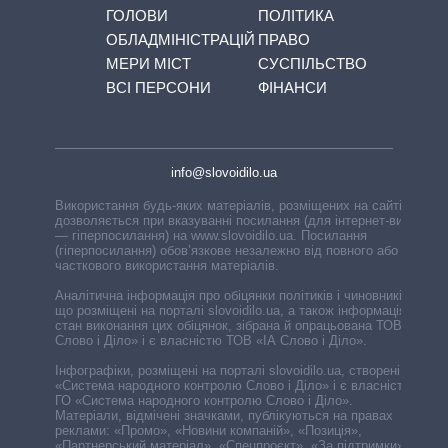
ГОЛОВИ
ПОЛІТИКА
ОБЛАДМІНІСТРАЦІЙ
ПРАВО
МЕРИ МІСТ
СУСПІЛЬСТВО
ВСІ ПЕРСОНИ
ФІНАНСИ
info@slovoidilo.ua
Використання будь-яких матеріалів, розміщених на сайті,
дозволяється при вказуванні посилання (для інтернет-видань
— гіперпосилання) на www.slovoidilo.ua. Посилання
(гіперпосилання) обов’язкове незалежно від повного або
часткового використання матеріалів.
Аналітична інформація про обіцянки політиків і чиновників,
що розміщені на порталі slovoidilo.ua, а також інформація про
стан виконання цих обіцянок, зібрана й опрацьована ТОВ «ІА
Слово і Діло» і є власністю ТОВ «ІА Слово і Діло».
Інфографіки, розміщені на порталі slovoidilo.ua, створені ГО
«Система народного контролю Слово і Діло» і є власністю
ГО «Система народного контролю Слово і Діло».
Матеріали, відмічені значками, публікуються на правах
реклами: «Промо», «Новини компаній», «Позиція»,
«Партнерський матеріал», «Спецпроєкт», «За підтримки».