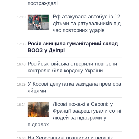
постраждалі
Рф атакувала автобус із 12
17:19
дітьми та рятувальників під
час повторних ударів
Росія знищила гуманітарний склад
17:06
ВООЗ у Дніпрі
Російські війська створили нові зони
16:43
контролю біля кордону України
У Косові депутатка закидала прем’єра
16:29
яйцями
Лісові пожежі в Європі: у
16:24
Франції заарештували сотні
людей за підозрами у
підпалах
На Херсонщині розширили перелік
15:53