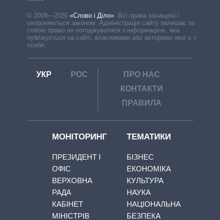
© 2009—2026
«Слово і Діло»
.
Всі права захищені і
охороняються законом. Адміністрація сайту залишає за
собою право не погоджуватися з інформацією, яка
публікується на сайті, власниками або авторами якої є треті
особи.
УКР
РОС
ПРО НАС
КОНТАКТИ
ПРАВИЛА
МОНІТОРИНГ
ТЕМАТИКИ
ПРЕЗИДЕНТ І
БІЗНЕС
ОФІС
ЕКОНОМІКА
ВЕРХОВНА
КУЛЬТУРА
РАДА
НАУКА
КАБІНЕТ
НАЦІОНАЛЬНА
МІНІСТРІВ
БЕЗПЕКА