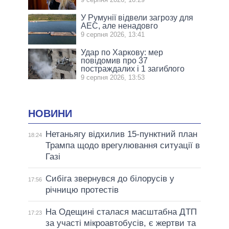
У Румунії відвели загрозу для
АЕС, але ненадовго
9 серпня 2026, 13:41
Удар по Харкову: мер
повідомив про 37
постраждалих і 1 загиблого
9 серпня 2026, 13:53
НОВИНИ
Нетаньягу відхилив 15-пунктний план
18:24
Трампа щодо врегулювання ситуації в
Газі
Сибіга звернувся до білорусів у
17:56
річницю протестів
На Одещині сталася масштабна ДТП
17:23
за участі мікроавтобусів, є жертви та