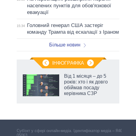
населених пунктів для обов'язкової
евакуації
Головний генерал США застеріг
15:34
команду Трампа від ескалації з Іраном
Більше новин
ІНФОГРАФІКА
Від 1 місяця – до 5
ть
років: хто і як довго
обіймав посаду
керівника СЗР
Cуб'єкт у сфері онлайн-медіа. Ідентифікатор медіа – R40-
05063