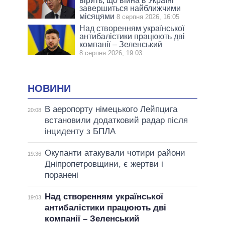
вірить, що війна в Україні
завершиться найближчими
місяцями
8 серпня 2026, 16:05
Над створенням української
антибалістики працюють дві
компанії – Зеленський
8 серпня 2026, 19:03
НОВИНИ
В аеропорту німецького Лейпцига
20:08
встановили додатковий радар після
інциденту з БПЛА
Окупанти атакували чотири райони
19:36
Дніпропетровщини, є жертви і
поранені
Над створенням української
19:03
антибалістики працюють дві
компанії – Зеленський