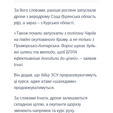
За його словами, раніше росіяни запускали
дрони з аеродрому Сіща (Брянська область
рф), а зараз – з Курської області.
«Також почали запускати з полігону Чауда
на півдні окупованого Криму, а не тільки з
Приморсько-Ахтарська. Ворог шукає будь-
які шляхи та методи, щоб БПЛА
ефективніше доходили до цілей»
, – заявив
Ігнат.
Він додав, що бійці ЗСУ прораховуватимуть
ці курси, адже атаки «шахедами»
продовжуватимуться.
За словами Ігната, дрони залишаються
складною ціллю, а окупанти щоразу
змінюють напрямок та курс руху.