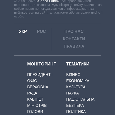
© 2009—2026
«Слово і Діло»
.
Всі права захищені і
охороняються законом. Адміністрація сайту залишає за
собою право не погоджуватися з інформацією, яка
публікується на сайті, власниками або авторами якої є треті
особи.
УКР
РОС
ПРО НАС
КОНТАКТИ
ПРАВИЛА
МОНІТОРИНГ
ТЕМАТИКИ
ПРЕЗИДЕНТ І
БІЗНЕС
ОФІС
ЕКОНОМІКА
ВЕРХОВНА
КУЛЬТУРА
РАДА
НАУКА
КАБІНЕТ
НАЦІОНАЛЬНА
МІНІСТРІВ
БЕЗПЕКА
ГОЛОВИ
ПОЛІТИКА