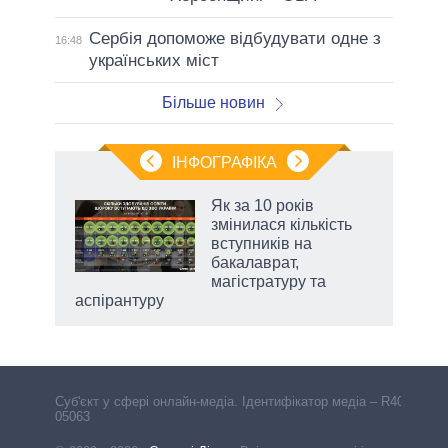
Сербія допоможе відбудувати одне з
16:48
українських міст
Більше новин
ІНФОГРАФІКА
 5
Як за 10 років
вго
змінилася кількість
вступників на
бакалаврат,
магістратуру та
аспірантуру
Cуб'єкт у сфері онлайн-медіа. Ідентифікатор медіа – R40-
05063