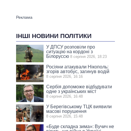
ІНШІ НОВИНИ ПОЛІТИКИ
У ДПСУ розповіли про
ситуацію на кордоні з
Білоруссю
8 серпня 2026, 18:23
Росіяни атакували Нікополь:
згорів автобус, загинув водій
8 серпня 2026, 16:16
Сербія допоможе відбудувати
одне з українських міст
8 серпня 2026, 16:48
У Берегівському ТЦК виявили
масові порушення
8 серпня 2026, 15:48
«Буде складна зима»: Вучич не