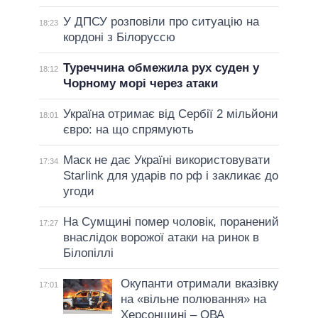
У ДПСУ розповіли про ситуацію на
18:23
кордоні з Білоруссю
Туреччина обмежила рух суден у
18:12
Чорному морі через атаки
Україна отримає від Сербії 2 мільйони
18:01
євро: на що спрямують
Маск не дає Україні використовувати
17:34
Starlink для ударів по рф і закликає до
угоди
На Сумщині помер чоловік, поранений
17:27
внаслідок ворожої атаки на ринок в
Білопіллі
Окупанти отримали вказівку
17:01
на «вільне полювання» на
Херсонщині – ОВА