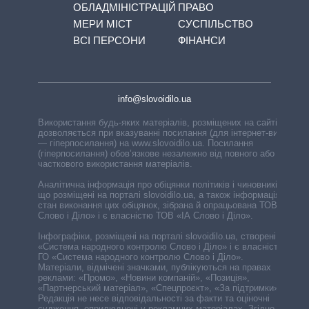
ОБЛАДМІНІСТРАЦІЙ
ПРАВО
МЕРИ МІСТ
СУСПІЛЬСТВО
ВСІ ПЕРСОНИ
ФІНАНСИ
info@slovoidilo.ua
Використання будь-яких матеріалів, розміщених на сайті,
дозволяється при вказуванні посилання (для інтернет-видань
— гіперпосилання) на www.slovoidilo.ua. Посилання
(гіперпосилання) обов’язкове незалежно від повного або
часткового використання матеріалів.
Аналітична інформація про обіцянки політиків і чиновників,
що розміщені на порталі slovoidilo.ua, а також інформація про
стан виконання цих обіцянок, зібрана й опрацьована ТОВ «ІА
Слово і Діло» і є власністю ТОВ «ІА Слово і Діло».
Інфографіки, розміщені на порталі slovoidilo.ua, створені ГО
«Система народного контролю Слово і Діло» і є власністю
ГО «Система народного контролю Слово і Діло».
Матеріали, відмічені значками, публікуються на правах
реклами: «Промо», «Новини компаній», «Позиція»,
«Партнерський матеріал», «Спецпроєкт», «За підтримки».
Редакція не несе відповідальності за факти та оціночні
судження, оприлюднені у рекламних матеріалах. Згідно з