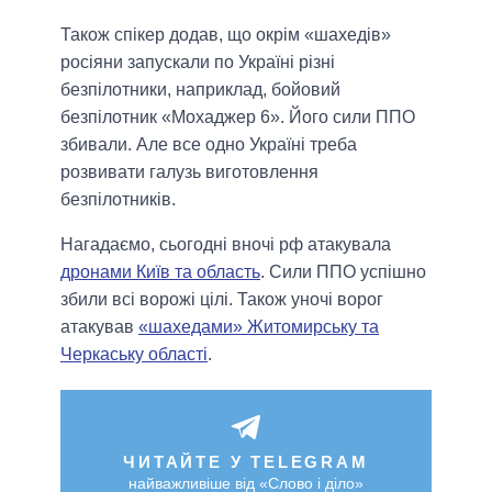
Також спікер додав, що окрім «шахедів»
росіяни запускали по Україні різні
безпілотники, наприклад, бойовий
безпілотник «Мохаджер 6». Його сили ППО
збивали. Але все одно Україні треба
розвивати галузь виготовлення
безпілотників.
Нагадаємо, сьогодні вночі рф атакувала
дронами Київ та область
. Сили ППО успішно
збили всі ворожі цілі. Також уночі ворог
атакував
«шахедами» Житомирську та
Черкаську області
.
ЧИТАЙТЕ У TELEGRAM
найважливіше від «Слово і діло»