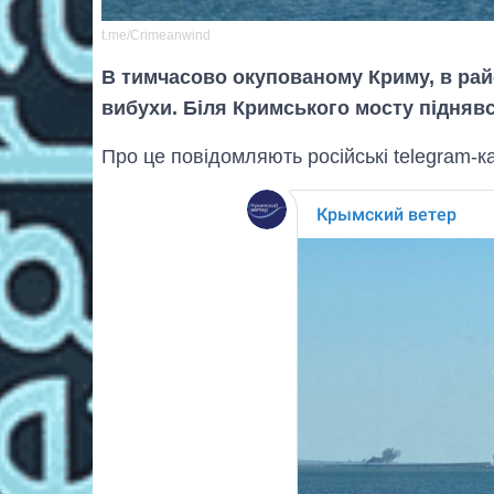
t.me/Crimeanwind
В тимчасово окупованому Криму, в райо
вибухи. Біля Кримського мосту піднявс
Про це повідомляють російські telegram-к