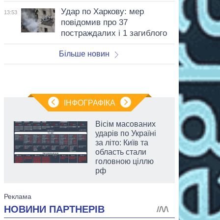
Удар по Харкову: мер
13:53
повідомив про 37
постраждалих і 1 загиблого
Більше новин
ІНФОГРАФІКА
Вісім масованих
ударів по Україні
за літо: Київ та
область стали
головною ціллю
рф