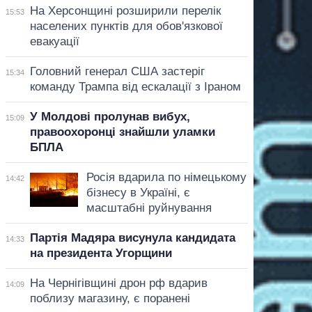
На Херсонщині розширили перелік
15:53
населених пунктів для обов'язкової
евакуації
Головний генерал США застеріг
15:34
команду Трампа від ескалації з Іраном
У Молдові пролунав вибух,
15:09
правоохоронці знайшли уламки
БПЛА
Росія вдарила по німецькому
14:42
бізнесу в Україні, є
масштабні руйнування
Партія Мадяра висунула кандидата
14:33
на президента Угорщини
На Чернігівщині дрон рф вдарив
14:09
поблизу магазину, є поранені