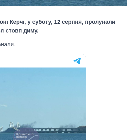
ні Керчі, у суботу, 12 серпня, пролунали
я стовп диму.
анали.
Від 1 місяця – до 5
років: хто і як
довго обіймав
посаду керівника
СЗР