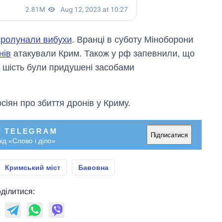
пролунали вибухи
. Вранці в суботу Міноборони
нів
атакували Крим. Також у рф запевнили, що
е шість були придушені засобами
сіян про збиття дронів у Криму.
У TELEGRAM
Підписатися
ід «Слово і діло»
Кримський міст
Бавовна
ділитися: