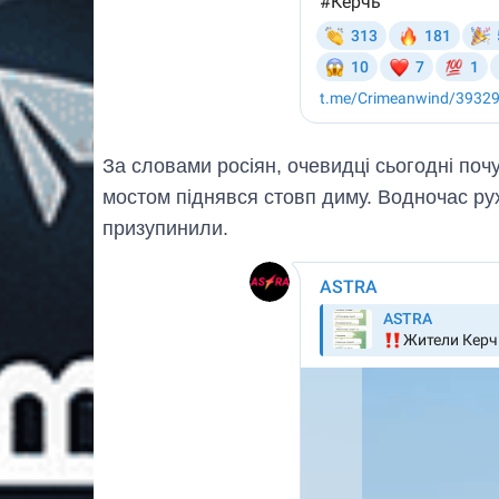
За словами росіян, очевидці сьогодні поч
мостом піднявся стовп диму. Водночас ру
призупинили.