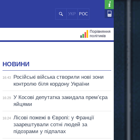
УКР
РОС
Порівняння
політиків
ЦІЙ
МЕРИ МІСТ
ВСІ ПЕРСОНИ
НОВИНИ
Російські війська створили нові зони
16:43
контролю біля кордону України
У Косові депутатка закидала прем’єра
16:29
яйцями
Лісові пожежі в Європі: у Франції
16:24
заарештували сотні людей за
підозрами у підпалах