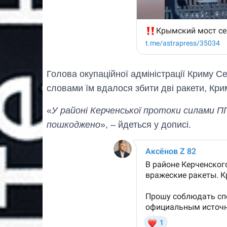
Голова окупаційної адміністрації Криму С
словами їм вдалося збити дві ракети, Кри
«
У районі Керченської протоки силами П
пошкоджено
», – йдеться у дописі.