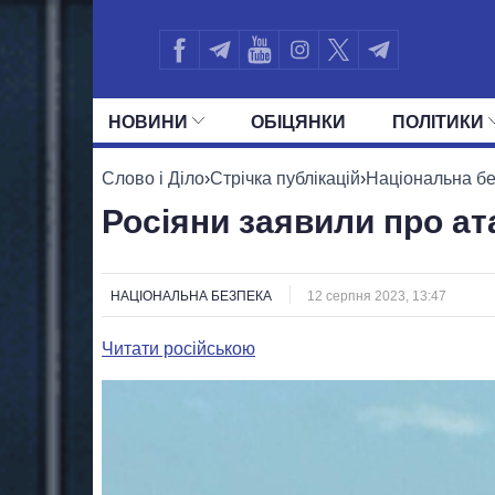
НОВИНИ
ОБIЦЯНКИ
ПОЛIТИКИ
УСІ ПОЛІТИКИ
ПРЕЗИДЕНТ І ОФ
Слово і Діло
›
Стрічка публікацій
›
Національна б
Росіяни заявили про ат
НАЦІОНАЛЬНА БЕЗПЕКА
12 серпня 2023, 13:47
Читати російською