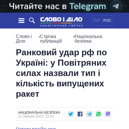
УКР
РОС
НОВИНИ
Слово і
›
Стрічка
›
Національна
Діло
публікацій
безпека
ОБIЦЯНКИ
СТРІЧКА
ПОЛІТИКА
Ранковий удар рф по
ПОДІЇ
ЕКОНОМІКА
Україні: у Повітряних
ПОЛIТИКИ
СТАТТІ
СУСПІЛЬСТВО
силах назвали тип і
ІНФОГРАФІКА
ДУМКИ
СВІТ
УСІ ПОЛІТИКИ
кількість випущених
ОГЛЯДИ
ПРЕЗИДЕНТ І ОФІС
ВІДЕО
ракет
ДАЙДЖЕСТИ
ВЕРХОВНА РАДА
ПІДТРИМАТИ
КАБІНЕТ МІНІСТРІВ
ГОЛОВИ ОБЛАДМІНІСТРАЦІЙ
ПОРІВНЯННЯ ПОЛІТИКІВ
НАЦІОНАЛЬНА БЕЗПЕКА
МЕРИ МІСТ
11 серпня 2023, 15:01
ВСІ ПЕРСОНИ