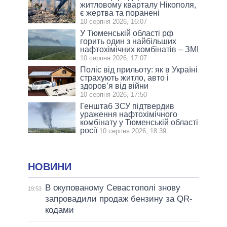
житловому кварталу Нікополя,
є жертва та поранені
10 серпня 2026, 16:07
У Тюменській області рф
горить один з найбільших
нафтохімічних комбінатів – ЗМІ
10 серпня 2026, 17:07
Поліс від прильоту: як в Україні
страхують житло, авто і
здоров’я від війни
10 серпня 2026, 17:50
Генштаб ЗСУ підтвердив
ураження нафтохімічного
комбінату у Тюменській області
росії
10 серпня 2026, 18:39
НОВИНИ
В окупованому Севастополі знову
19:53
запровадили продаж бензину за QR-
кодами