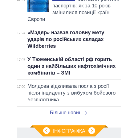
паспортів: як за 10 років
змінилися позиції країн
Європи
«Мадяр» назвав головну мету
17:24
ударів по російських складах
Wildberries
У Тюменській області рф горить
17:07
один з найбільших нафтохімічних
комбінатів – ЗМІ
Молдова відкликала посла з росії
17:00
після інциденту з вибухом бойового
безпілотника
Більше новин
ІНФОГРАФІКА