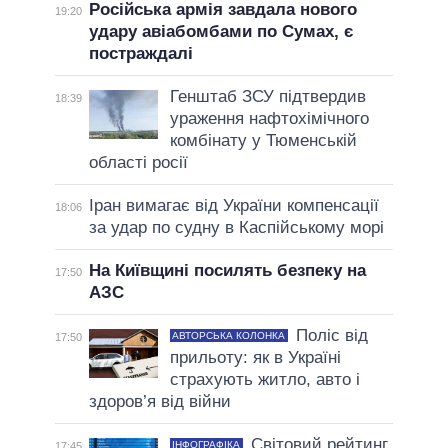
Російська армія завдала нового
19:20
удару авіабомбами по Сумах, є
постраждалі
Генштаб ЗСУ підтвердив
18:39
ураження нафтохімічного
комбінату у Тюменській
області росії
Іран вимагає від України компенсації
18:06
за удар по судну в Каспійському морі
На Київщині посилять безпеку на
17:50
АЗС
Поліс від
АВТОРСЬКА КОЛОНКА
17:50
прильоту: як в Україні
страхують житло, авто і
здоров’я від війни
Світовий рейтинг
ІНФОГРАФІКА
17:45