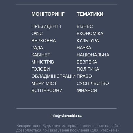
МОНІТОРИНГ
ТЕМАТИКИ
ПРЕЗИДЕНТ І
БІЗНЕС
ОФІС
ЕКОНОМІКА
ВЕРХОВНА
КУЛЬТУРА
РАДА
НАУКА
КАБІНЕТ
НАЦІОНАЛЬНА
МІНІСТРІВ
БЕЗПЕКА
ГОЛОВИ
ПОЛІТИКА
ОБЛАДМІНІСТРАЦІЙ
ПРАВО
МЕРИ МІСТ
СУСПІЛЬСТВО
ВСІ ПЕРСОНИ
ФІНАНСИ
info@slovoidilo.ua
Використання будь-яких матеріалів, розміщених на сайті,
дозволяється при вказуванні посилання (для інтернет-видань