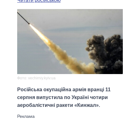
Читати російською
Фото: vechirniy.kyiv.ua
Російська окупаційна армія вранці 11
серпня випустила по Україні чотири
аеробалістичні ракети «Кинжал».