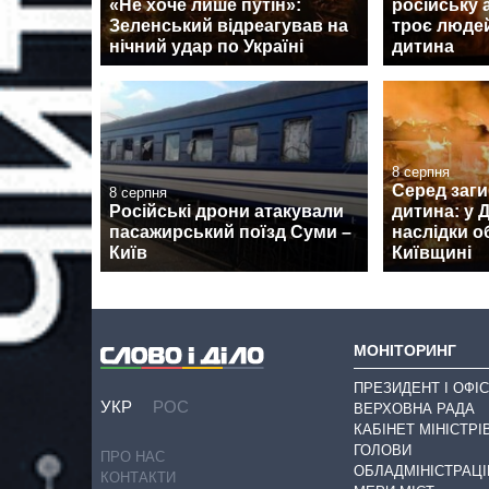
«Не хоче лише путін»:
російську 
Зеленський відреагував на
троє людей
нічний удар по Україні
дитина
8 серпня
Серед заги
8 серпня
Російські дрони атакували
дитина: у
пасажирський поїзд Суми –
наслідки о
Київ
Київщині
МОНІТОРИНГ
ПРЕЗИДЕНТ І ОФІС
УКР
РОС
ВЕРХОВНА РАДА
КАБІНЕТ МІНІСТРІ
ГОЛОВИ
ПРО НАС
ОБЛАДМІНІСТРАЦІ
КОНТАКТИ