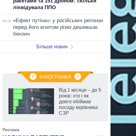
ракетами та 151 дроном: скільки
ліквідувала ППО
«Ефект путіна»: у російських регіонах
09:33
перед його візитом різко дешевшає
бензин
Більше новин
ІНФОГРАФІКА
Від 1 місяця – до 5
років: хто і як
довго обіймав
посаду керівника
СЗР