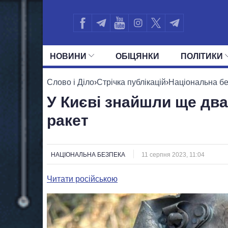
НОВИНИ
ОБIЦЯНКИ
ПОЛIТИКИ
УСІ ПОЛІТИКИ
ПРЕЗИДЕНТ І ОФ
Слово і Діло
›
Стрічка публікацій
›
Національна б
У Києві знайшли ще два
ракет
НАЦІОНАЛЬНА БЕЗПЕКА
11 серпня 2023, 11:04
Читати російською