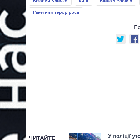
Віталий Кличко
Київ
Війна з Росією
Ракетний терор росії
По
У поліції у
ЧИТАЙТЕ