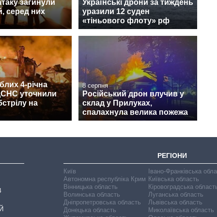
атаку загинули
Українські дрони за тиждень
, серед них
уразили 12 суден
«тіньового флоту» рф
блих 4-річна
8 серпня
 ДСНС уточнили
Російський дрон влучив у
бстрілу на
склад у Прилуках,
спалахнула велика пожежа
РЕГІОНИ
Київ
Івано-Франківська обл
Автономна республіка Крим
Київська область
Вінницька область
Кіровоградська област
В
Волинська область
Луганська область
Дніпропетровська область
Львівська область
Й
Донецька область
Миколаївська область