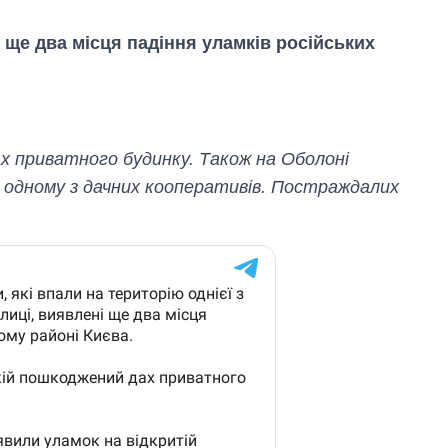
ще два місця падіння уламків російських
х приватного будинку. Також на Оболоні
в одному з дачних кооперативів. Постраждалих
Скільки картоплі
вирощували в
Україні до і під час
великої війни