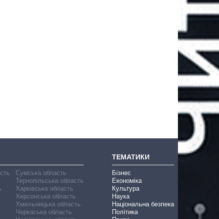
ТЕМАТИКИ
асть
Сумська область
Бізнес
Тернопільська область
Економіка
ь
Харківська область
Культура
Херсонська область
Наука
Хмельницька область
Національна безпека
Черкаська область
Політика