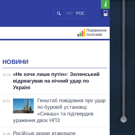
УКР
РОС
Порівняння
політиків
ЦІЙ
МЕРИ МІСТ
ВСІ ПЕРСОНИ
НОВИНИ
«Не хоче лише путін»: Зеленський
12:10
відреагував на нічний удар по
Україні
Генштаб повідомив про удар
11:51
по буровій установці
«Сиваш» та підтвердив
ураження двох НПЗ
Російські дрони атакували
11:36