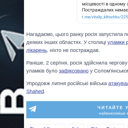
Нагадаємо, цього ранку росія запустила п
деяких інших областях. У столиці
уламки р
лікарень
, ніхто не постраждав.
Раніше, 2 серпня, росія здійснила чергову
уламків було
зафіксовано
у Солом'янськом
Упродовж липня російські війська
атакува
Shahed
.
ЧИТАЙТЕ 
найважливіше в