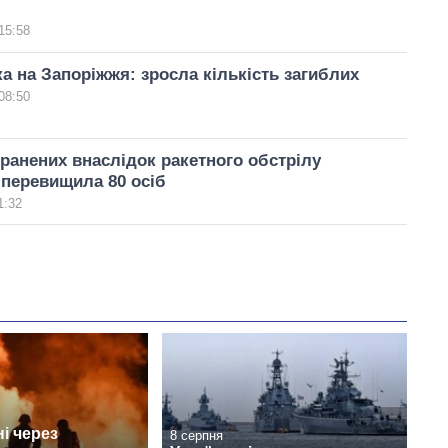
15:58
ка на Запоріжжя: зросла кількість загиблих
08:50
оранених внаслідок ракетного обстрілу
перевищила 80 осіб
1:32
і через
8 серпня