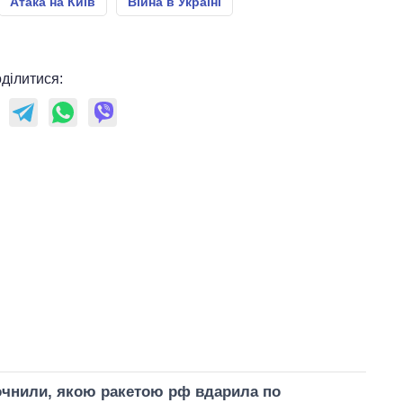
Атака на Київ
Війна в Україні
ділитися:
точнили, якою ракетою рф вдарила по