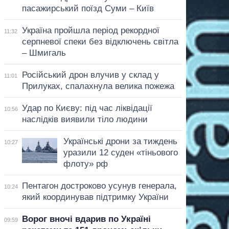
пасажирський поїзд Суми – Київ
Україна пройшла період рекордної
11:32
серпневої спеки без відключень світла
– Шмигаль
Російський дрон влучив у склад у
11:01
Прилуках, спалахнула велика пожежа
Удар по Києву: під час ліквідації
10:56
наслідків виявили тіло людини
Українські дрони за тиждень
10:27
уразили 12 суден «тіньового
флоту» рф
Пентагон достроково усунув генерала,
10:24
який координував підтримку України
Ворог вночі вдарив по Україні
09:59