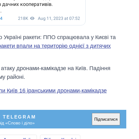
о Україні ракети: ППО спрацювала у Києві та
акети впали на територію однієї з дитячих
 атаку дронами-камікадзе на Київ. Падіння
у районі.
ли Київ 16 іранськими дронами-камікадзе
У TELEGRAM
Підписатися
ід «Слово і діло»