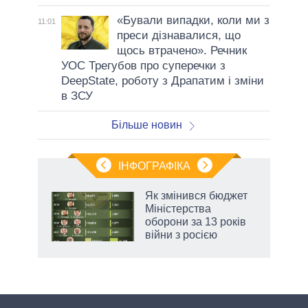
«Бували випадки, коли ми з
11:01
преси дізнавалися, що
щось втрачено». Речник
УОС Трегубов про cуперечки з
DeepState, роботу з Драпатим і зміни
в ЗСУ
Більше новин
ІНФОГРАФІКА
Як змінився бюджет
ть
Міністерства
оборони за 13 років
війни з росією