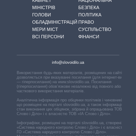
КАБІНЕТ
НАЦІОНАЛЬНА
МІНІСТРІВ
БЕЗПЕКА
ГОЛОВИ
ПОЛІТИКА
ОБЛАДМІНІСТРАЦІЙ
ПРАВО
МЕРИ МІСТ
СУСПІЛЬСТВО
ВСІ ПЕРСОНИ
ФІНАНСИ
info@slovoidilo.ua
Використання будь-яких матеріалів, розміщених на сайті,
дозволяється при вказуванні посилання (для інтернет-видань
— гіперпосилання) на www.slovoidilo.ua. Посилання
(гіперпосилання) обов’язкове незалежно від повного або
часткового використання матеріалів.
Аналітична інформація про обіцянки політиків і чиновників,
що розміщені на порталі slovoidilo.ua, а також інформація про
стан виконання цих обіцянок, зібрана й опрацьована ТОВ «ІА
Слово і Діло» і є власністю ТОВ «ІА Слово і Діло».
Інфографіки, розміщені на порталі slovoidilo.ua, створені ГО
«Система народного контролю Слово і Діло» і є власністю
ГО «Система народного контролю Слово і Діло».