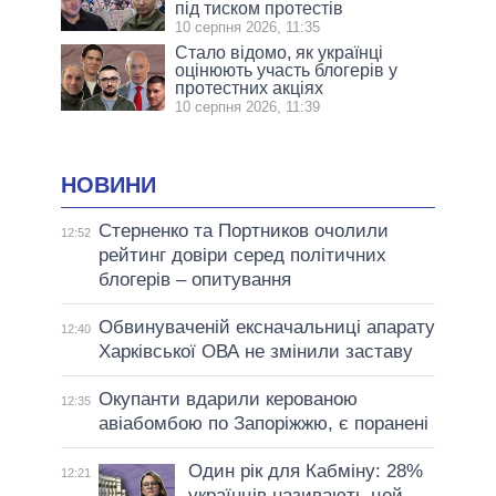
під тиском протестів
10 серпня 2026, 11:35
Стало відомо, як українці
оцінюють участь блогерів у
протестних акціях
10 серпня 2026, 11:39
НОВИНИ
Стерненко та Портников очолили
12:52
рейтинг довіри серед політичних
блогерів – опитування
Обвинуваченій ексначальниці апарату
12:40
Харківської ОВА не змінили заставу
Окупанти вдарили керованою
12:35
авіабомбою по Запоріжжю, є поранені
Один рік для Кабміну: 28%
12:21
українців називають цей