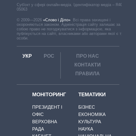
Cуб'єкт у сфері онлайн-медіа. Ідентифікатор медіа – R40-
05063
© 2009—2026
«Слово і Діло»
.
Всі права захищені і
охороняються законом. Адміністрація сайту залишає за
собою право не погоджуватися з інформацією, яка
публікується на сайті, власниками або авторами якої є треті
особи.
УКР
РОС
ПРО НАС
КОНТАКТИ
ПРАВИЛА
МОНІТОРИНГ
ТЕМАТИКИ
ПРЕЗИДЕНТ І
БІЗНЕС
ОФІС
ЕКОНОМІКА
ВЕРХОВНА
КУЛЬТУРА
РАДА
НАУКА