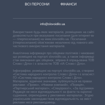
ВСІ ПЕРСОНИ
ФІНАНСИ
info@slovoidilo.ua
Використання будь-яких матеріалів, розміщених на сайті,
дозволяється при вказуванні посилання (для інтернет-видань
— гіперпосилання) на www.slovoidilo.ua. Посилання
(гіперпосилання) обов’язкове незалежно від повного або
часткового використання матеріалів.
Аналітична інформація про обіцянки політиків і чиновників,
що розміщені на порталі slovoidilo.ua, а також інформація про
стан виконання цих обіцянок, зібрана й опрацьована ТОВ «ІА
Слово і Діло» і є власністю ТОВ «ІА Слово і Діло».
Інфографіки, розміщені на порталі slovoidilo.ua, створені ГО
«Система народного контролю Слово і Діло» і є власністю
ГО «Система народного контролю Слово і Діло».
Матеріали, відмічені значками, публікуються на правах
реклами: «Промо», «Новини компаній», «Позиція»,
«Партнерський матеріал», «Спецпроєкт», «За підтримки».
Редакція не несе відповідальності за факти та оціночні
судження, оприлюднені у рекламних матеріалах. Згідно з
українським законодавством відповідальність за зміст
реклами несе рекламодавець.