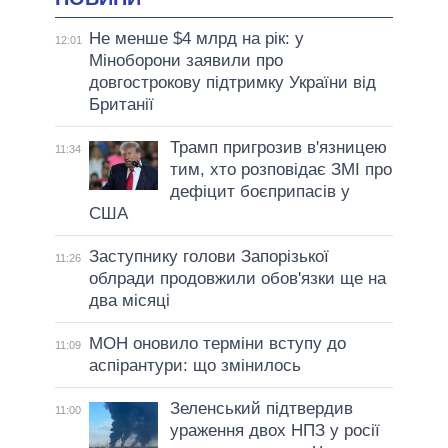
Не менше $4 млрд на рік: у
12:01
Міноборони заявили про
довгострокову підтримку України від
Британії
Трамп пригрозив в'язницею
11:34
тим, хто розповідає ЗМІ про
дефіцит боєприпасів у
США
Заступнику голови Запорізької
11:26
облради продовжили обов'язки ще на
два місяці
МОН оновило терміни вступу до
11:09
аспірантури: що змінилось
Зеленський підтвердив
11:00
ураження двох НПЗ у росії