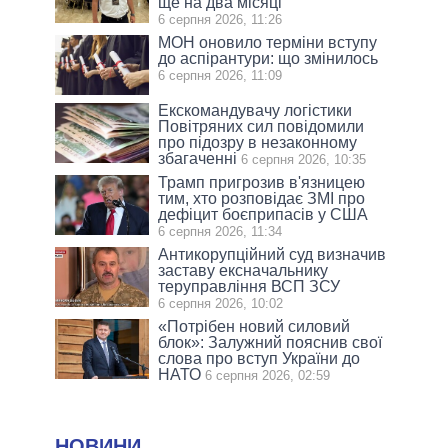
ще на два місяці
6 серпня 2026, 11:26
МОН оновило терміни вступу
до аспірантури: що змінилось
6 серпня 2026, 11:09
Екскомандувачу логістики
Повітряних сил повідомили
про підозру в незаконному
збагаченні
6 серпня 2026, 10:35
Трамп пригрозив в'язницею
тим, хто розповідає ЗМІ про
дефіцит боєприпасів у США
6 серпня 2026, 11:34
Антикорупційний суд визначив
заставу ексначальнику
теруправління ВСП ЗСУ
6 серпня 2026, 10:02
«Потрібен новий силовий
блок»: Залужний пояснив свої
слова про вступ України до
НАТО
6 серпня 2026, 02:59
НОВИНИ