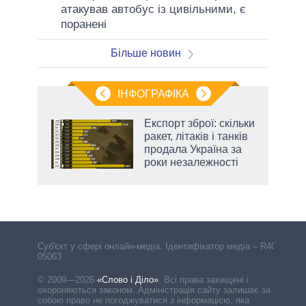
атакував автобус із цивільними, є
поранені
Більше новин
ІНФОГРАФІКА
и на
Експорт зброї: скільки
ракет, літаків і танків
а
продала Україна за
роки незалежності
Cуб'єкт у сфері онлайн-медіа. Ідентифікатор медіа – R40-
05063
© 2009—2026
«Слово і Діло»
.
Всі права захищені і
охороняються законом. Адміністрація сайту залишає за
собою право не погоджуватися з інформацією, яка