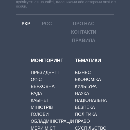
публікується на сайті, власниками або авторами якої є треті
особи.
УКР
РОС
ПРО НАС
КОНТАКТИ
ПРАВИЛА
МОНІТОРИНГ
ТЕМАТИКИ
ПРЕЗИДЕНТ І
БІЗНЕС
ОФІС
ЕКОНОМІКА
ВЕРХОВНА
КУЛЬТУРА
РАДА
НАУКА
КАБІНЕТ
НАЦІОНАЛЬНА
МІНІСТРІВ
БЕЗПЕКА
ГОЛОВИ
ПОЛІТИКА
ОБЛАДМІНІСТРАЦІЙ
ПРАВО
МЕРИ МІСТ
СУСПІЛЬСТВО