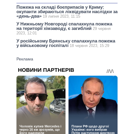
Пожежа на складі боєприпасів у Криму:
окупанти збираються ліквідувати наслідки за
«день-два»
19 липня 2023, 11:15
У Нижньому Новгороді спалахнула пожежа
на території хімзаводу, є загиблий
29 червня
2023, 12:01
У російському Брянську спалахнула пожежа
у військовому госпіталі
18 червня 2023, 15:29