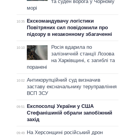
та суден ворога у Чорному
морі
Екскомандувачу логістики
10:35
Повітряних сил повідомили про
підозру в незаконному збагаченні
Росія вдарила по
10:10
залізничній станції Лозова
на Харківщині, є загиблі та
поранені
Антикорупційний суд визначив
10:02
заставу ексначальнику теруправління
ВСП ЗСУ
Експосолці України у США
09:51
Стефанішиній обрали запобіжний
захід
На Херсонщині російський дрон
09:49