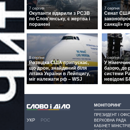
7 серпня
7 серпня
Окупанти вдарили з РСЗВ
Сенат США
по Слов'янську, є жертва і
законопроє
поранені
санкції» пр
8 серпня
7 серпня
Розвідка США припускає,
У Німеччин
що дрон, знайдений біля
базою, де
літака України в Лейпцигу,
системи Pa
міг належати рф – WSJ
невідомі 
МОНІТОРИНГ
ПРЕЗИДЕНТ І ОФІС
УКР
РОС
ВЕРХОВНА РАДА
КАБІНЕТ МІНІСТРІ