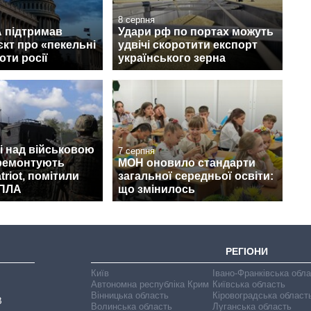
8 серпня
 підтримав
Удари рф по портах можуть
кт про «пекельні
удвічі скоротити експорт
оти росії
українського зерна
і над військовою
7 серпня
 ремонтують
МОН оновило стандарти
triot, помітили
загальної середньої освіти:
БПЛА
що змінилось
РЕГІОНИ
Київ
Івано-Франківська обл
Автономна республіка Крим
Київська область
Вінницька область
Кіровоградська област
В
Волинська область
Луганська область