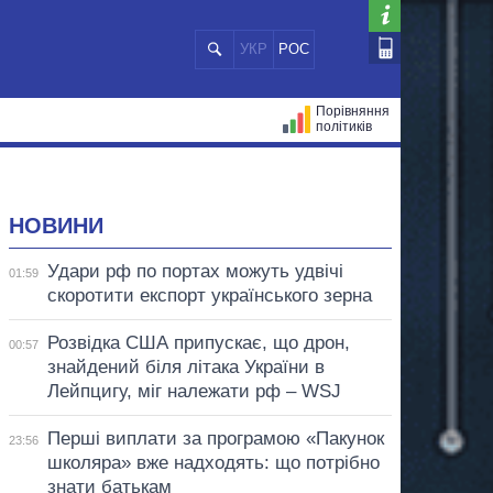
УКР
РОС
Порівняння
політиків
ЦІЙ
МЕРИ МІСТ
ВСІ ПЕРСОНИ
НОВИНИ
Удари рф по портах можуть удвічі
01:59
скоротити експорт українського зерна
Розвідка США припускає, що дрон,
00:57
знайдений біля літака України в
Лейпцигу, міг належати рф – WSJ
Перші виплати за програмою «Пакунок
23:56
школяра» вже надходять: що потрібно
знати батькам