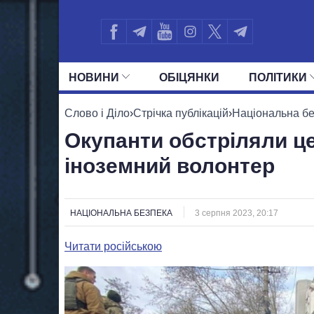
НОВИНИ
ОБIЦЯНКИ
ПОЛIТИКИ
УСІ ПОЛІТИКИ
ПРЕЗИДЕНТ І ОФ
Слово і Діло
›
Стрічка публікацій
›
Національна б
Окупанти обстріляли ц
іноземний волонтер
НАЦІОНАЛЬНА БЕЗПЕКА
3 серпня 2023, 20:17
Читати російською