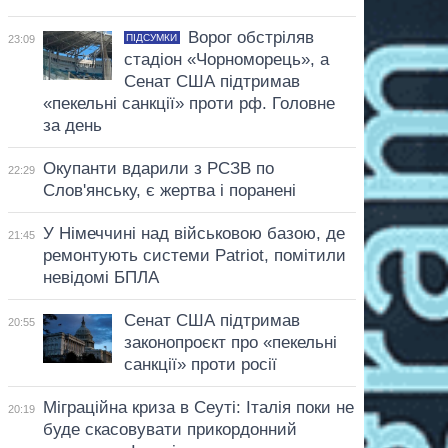
Ворог обстріляв
ПІДСУМКИ
23:09
стадіон «Чорноморець», а
Сенат США підтримав
«пекельні санкції» проти рф. Головне
за день
Окупанти вдарили з РСЗВ по
22:29
Слов'янську, є жертва і поранені
У Німеччині над військовою базою, де
21:45
ремонтують системи Patriot, помітили
невідомі БПЛА
Сенат США підтримав
20:55
законопроєкт про «пекельні
санкції» проти росії
Міграційна криза в Сеуті: Італія поки не
20:19
буде скасовувати прикордонний