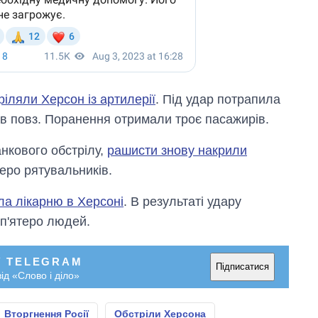
ріляли Херсон із артилерії
. Під удар потрапила
ав повз. Поранення отримали троє пасажирів.
анкового обстрілу,
рашисти знову накрили
еро рятувальників.
ла лікарню в Херсоні
. В результаті удару
 п'ятеро людей.
У TELEGRAM
Підписатися
ід «Слово і діло»
Вторгнення Росії
Обстріли Херсона