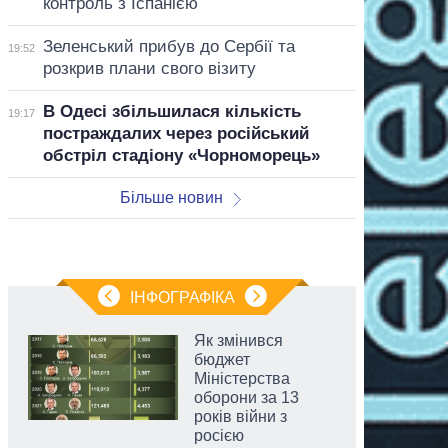
контроль з Іспанією
Зеленський прибув до Сербії та
19:52
розкрив плани свого візиту
В Одесі збільшилася кількість
19:17
постраждалих через російський
обстріл стадіону «Чорноморець»
Більше новин
ІНФОГРАФІКА
Як змінився
бюджет
Міністерства
оборони за 13
років війни з
росією