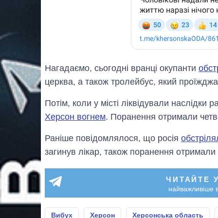
Нагадаємо, сьогодні вранці окупанти
обст
церква, а також тролейбус, який проїждж
Потім, коли у місті ліквідували наслідки р
Херсон вогнем
. Поранення отримали четв
Раніше повідомлялося, що росія
обстріля
загинув лікар, також поранення отримали
ЧИТАЙТЕ 
найважливіше в
Вибух
Херсон
Херсонська область