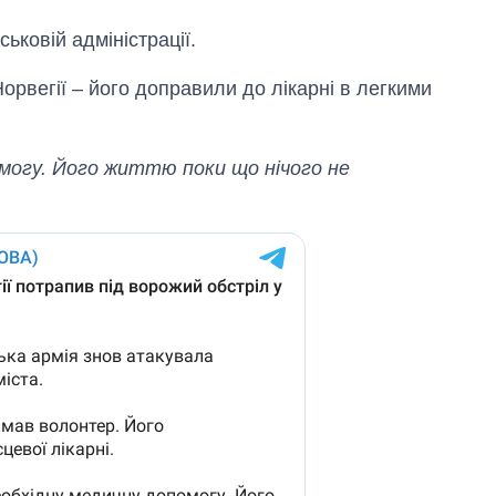
ьковій адміністрації.
орвегії – його доправили до лікарні в легкими
омогу. Його життю поки що нічого не
Як за 10 років
змінилася кількість
вступників на
бакалаврат,
магістратуру та
аспірантуру