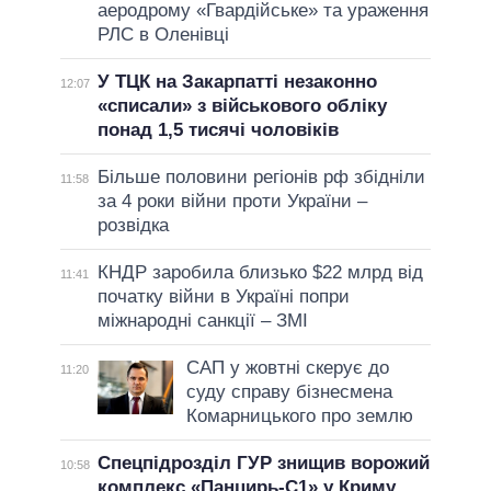
аеродрому «Гвардійське» та ураження
РЛС в Оленівці
У ТЦК на Закарпатті незаконно
12:07
«списали» з військового обліку
понад 1,5 тисячі чоловіків
Більше половини регіонів рф збідніли
11:58
за 4 роки війни проти України –
розвідка
КНДР заробила близько $22 млрд від
11:41
початку війни в Україні попри
міжнародні санкції – ЗМІ
САП у жовтні скерує до
11:20
суду справу бізнесмена
Комарницького про землю
Спецпідрозділ ГУР знищив ворожий
10:58
комплекс «Панцирь-С1» у Криму