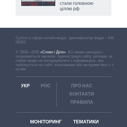
стали головною
ціллю рф
Cуб'єкт у сфері онлайн-медіа. Ідентифікатор медіа – R40-
05063
© 2009—2026
«Слово і Діло»
.
Всі права захищені і
охороняються законом. Адміністрація сайту залишає за
собою право не погоджуватися з інформацією, яка
публікується на сайті, власниками або авторами якої є треті
особи.
УКР
РОС
ПРО НАС
КОНТАКТИ
ПРАВИЛА
МОНІТОРИНГ
ТЕМАТИКИ