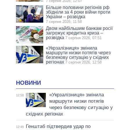
7 серпня 2026, 12:07
Більше половини регіонів рф
збідніли за 4 роки війни проти
України – розвідка
7 серпня 2026, 11:58
Двом найбільшим банкам росії
загрожує кредитна криза –
розвідка
7 серпня 2026, 07:51
«Укрзалізниця» змінила
маршрути низки потягів через
безпекову ситуацію у східних
регіонах
7 серпня 2026, 12:58
НОВИНИ
«Укрзалізниця» змінила
12:58
маршрути низки потягів
через безпекову ситуацію у
східних регіонах
Генштаб підтвердив удар по
12:49