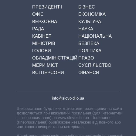
ПРЕЗИДЕНТ І
БІЗНЕС
ОФІС
ЕКОНОМІКА
ВЕРХОВНА
КУЛЬТУРА
РАДА
НАУКА
КАБІНЕТ
НАЦІОНАЛЬНА
МІНІСТРІВ
БЕЗПЕКА
ГОЛОВИ
ПОЛІТИКА
ОБЛАДМІНІСТРАЦІЙ
ПРАВО
МЕРИ МІСТ
СУСПІЛЬСТВО
ВСІ ПЕРСОНИ
ФІНАНСИ
info@slovoidilo.ua
Використання будь-яких матеріалів, розміщених на сайті,
дозволяється при вказуванні посилання (для інтернет-видань
— гіперпосилання) на www.slovoidilo.ua. Посилання
(гіперпосилання) обов’язкове незалежно від повного або
часткового використання матеріалів.
Аналітична інформація про обіцянки політиків і чиновників,