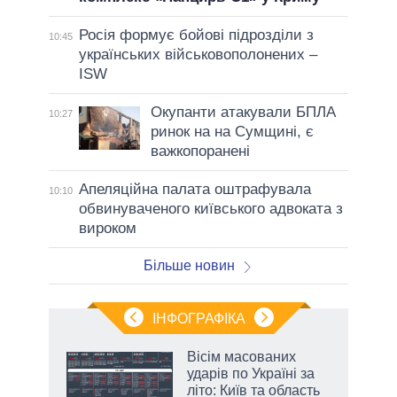
Росія формує бойові підрозділи з
10:45
українських військовополонених –
ISW
Окупанти атакували БПЛА
10:27
ринок на на Сумщині, є
важкопоранені
Апеляційна палата оштрафувала
10:10
обвинуваченого київського адвоката з
вироком
Більше новин
ІНФОГРАФІКА
нтів:
Вісім масованих
 і
ударів по Україні за
nAI
літо: Київ та область