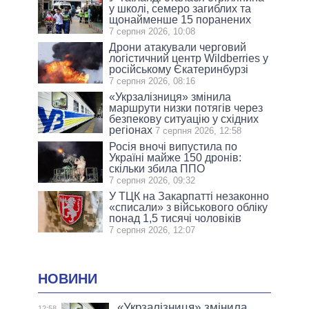
у школі, семеро загиблих та
щонайменше 15 поранених
7 серпня 2026, 10:08
Дрони атакували черговий
логістичний центр Wildberries у
російському Єкатеринбурзі
7 серпня 2026, 08:16
«Укрзалізниця» змінила
маршрути низки потягів через
безпекову ситуацію у східних
регіонах
7 серпня 2026, 12:58
Росія вночі випустила по
Україні майже 150 дронів:
скільки збила ППО
7 серпня 2026, 09:32
У ТЦК на Закарпатті незаконно
«списали» з військового обліку
понад 1,5 тисячі чоловіків
7 серпня 2026, 12:07
НОВИНИ
«Укрзалізниця» змінила
12:58