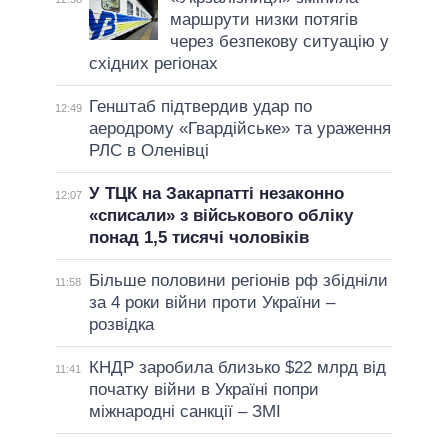
маршрути низки потягів
через безпекову ситуацію у
східних регіонах
Генштаб підтвердив удар по
12:49
аеродрому «Гвардійське» та ураження
РЛС в Оленівці
У ТЦК на Закарпатті незаконно
12:07
«списали» з військового обліку
понад 1,5 тисячі чоловіків
Більше половини регіонів рф збідніли
11:58
за 4 роки війни проти України –
розвідка
КНДР заробила близько $22 млрд від
11:41
початку війни в Україні попри
міжнародні санкції – ЗМІ