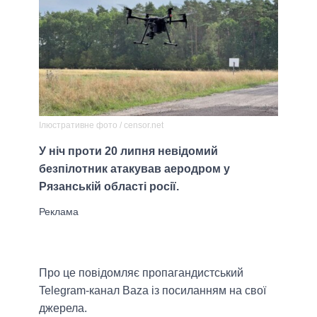
Ілюстративне фото / censor.net
У ніч проти 20 липня невідомий
безпілотник атакував аеродром у
Рязанській області росії.
Про це повідомляє пропагандистський
Telegram-канал Baza із посиланням на свої
джерела.