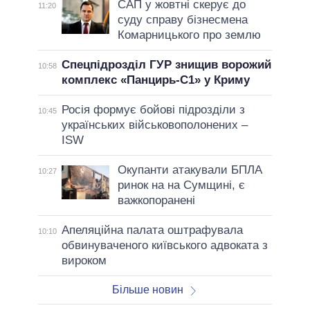
САП у жовтні скерує до
11:20
суду справу бізнесмена
Комарницького про землю
Спецпідрозділ ГУР знищив ворожий
10:58
комплекс «Панцирь-С1» у Криму
Росія формує бойові підрозділи з
10:45
українських військовополонених –
ISW
Окупанти атакували БПЛА
10:27
ринок на на Сумщині, є
важкопоранені
Апеляційна палата оштрафувала
10:10
обвинуваченого київського адвоката з
вироком
Більше новин