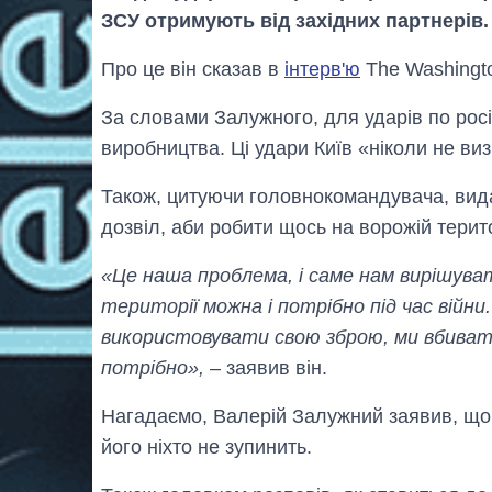
ЗСУ отримують від західних партнерів.
Про це він сказав в
інтерв'ю
The Washingto
За словами Залужного, для ударів по росі
виробництва. Ці удари Київ «ніколи не виз
Також, цитуючи головнокомандувача, вид
дозвіл, аби робити щось на ворожій терит
«Це наша проблема, і саме нам вирішува
території можна і потрібно під час війн
використовувати свою зброю, ми вбивати
потрібно»,
– заявив він.
Нагадаємо, Валерій Залужний заявив, щ
його ніхто не зупинить.