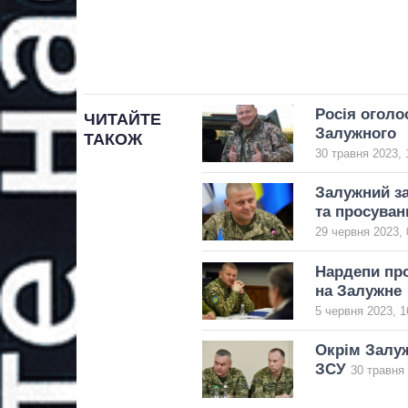
Росія оголо
ЧИТАЙТЕ
Залужного
ТАКОЖ
30 травня 2023, 
Залужний за
та просуван
29 червня 2023, 
Нардепи про
на Залужне
5 червня 2023, 1
Окрім Залуж
ЗСУ
30 травня 