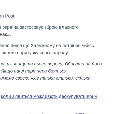
n Post.
ї Україна застосовує зброю власного
нає».
ання пише що Залужному не потрібен чийсь
орії для порятунку свого народу.
Скільки картоплі
ти, як знищити цього ворога. Вбивати на його
вирощували в
Україні до і під час
и. Якщо наші партнери бояться
великої війни
мемо своєю. Але тільки стільки, скільки
о
коли з’явиться можливість деокупувати Крим
,