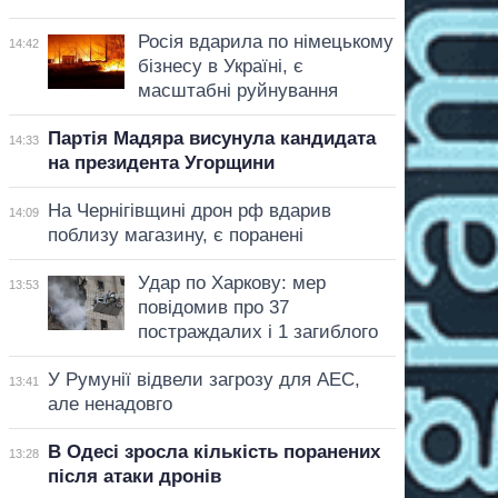
Росія вдарила по німецькому
14:42
бізнесу в Україні, є
масштабні руйнування
Партія Мадяра висунула кандидата
14:33
на президента Угорщини
На Чернігівщині дрон рф вдарив
14:09
поблизу магазину, є поранені
Удар по Харкову: мер
13:53
повідомив про 37
постраждалих і 1 загиблого
У Румунії відвели загрозу для АЕС,
13:41
але ненадовго
В Одесі зросла кількість поранених
13:28
після атаки дронів