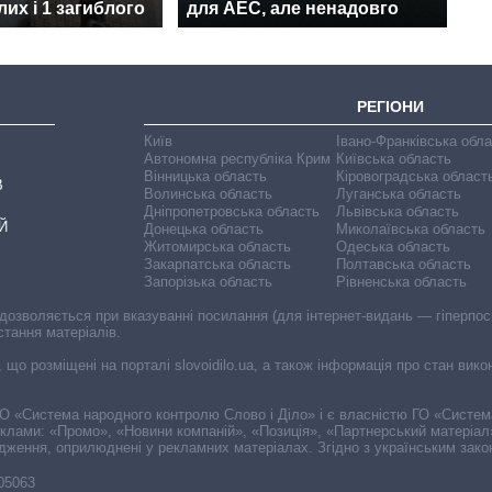
их і 1 загиблого
для АЕС, але ненадовго
РЕГІОНИ
Київ
Івано-Франківська обл
Автономна республіка Крим
Київська область
Вінницька область
Кіровоградська област
В
Волинська область
Луганська область
Дніпропетровська область
Львівська область
Й
Донецька область
Миколаївська область
Житомирська область
Одеська область
Закарпатська область
Полтавська область
Запорізька область
Рівненська область
 дозволяється при вказуванні посилання (для інтернет-видань — гіперпоси
стання матеріалів.
, що розміщені на порталі slovoidilo.ua, а також інформація про стан вик
і ГО «Система народного контролю Слово і Діло» і є власністю ГО «Систе
еклами: «Промо», «Новини компаній», «Позиція», «Партнерський матеріал
судження, оприлюднені у рекламних матеріалах. Згідно з українським зак
-05063