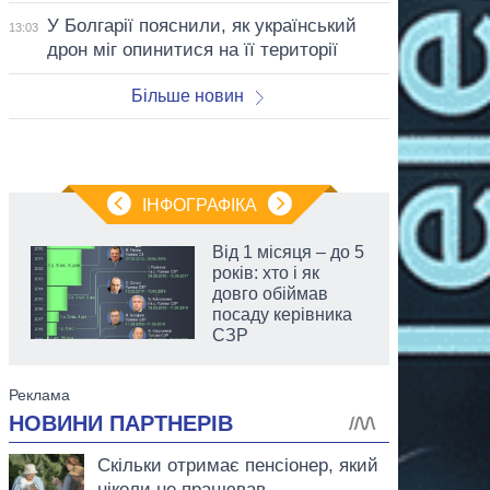
У Болгарії пояснили, як український
13:03
дрон міг опинитися на її території
Більше новин
ІНФОГРАФІКА
Від 1 місяця – до 5
років: хто і як
довго обіймав
посаду керівника
СЗР