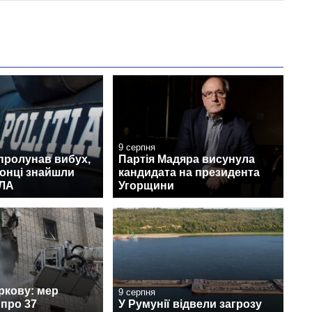
9 серпня
пролунав вибух,
Партія Мадяра висунула
онці знайшли
кандидата на президента
ПЛА
Угорщини
ркову: мер
9 серпня
про 37
У Румунії відвели загрозу