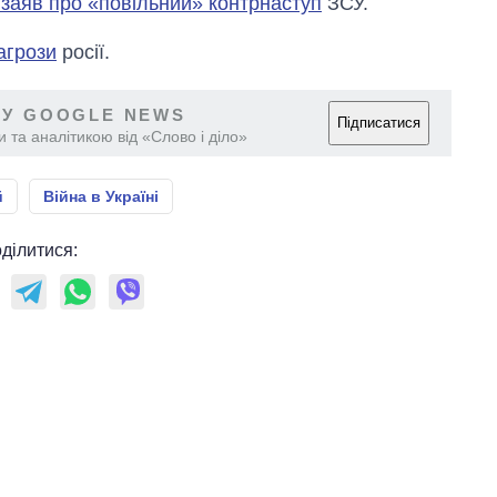
 заяв про «повільний» контрнаступ
ЗСУ.
агрози
росії.
 У GOOGLE NEWS
Підписатися
 та аналітикою від «Слово і діло»
й
Війна в Україні
ділитися: