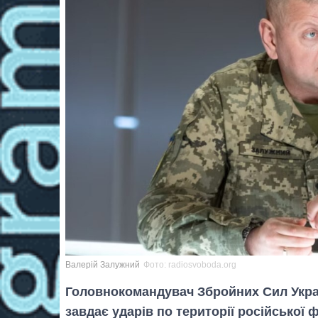
Валерій Залужний
Фото: radiosvoboda.org
Головнокомандувач Збройних Сил Укр
завдає ударів по території російської 