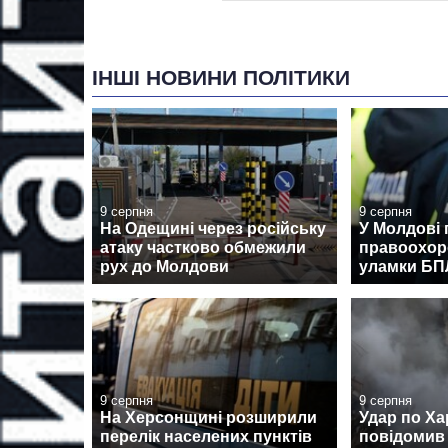
ІНШІ НОВИНИ ПОЛІТИКИ
9 серпня
9 серпня
На Одещині через російську
У Молдові 
атаку частково обмежили
правоохор
рух до Молдови
уламки Б
9 серпня
9 серпня
На Херсонщині розширили
Удар по Ха
перелік населених пунктів
повідомив 