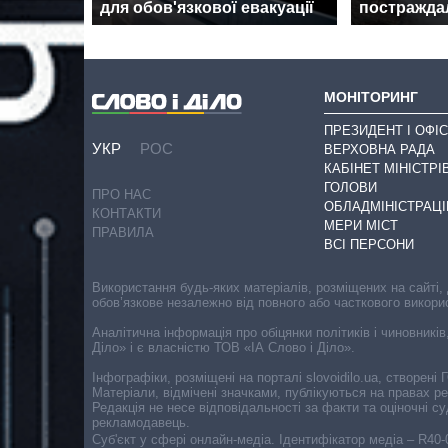
для обов'язкової евакуації
постраждал
МОНІТОРИНГ
ПРЕЗИДЕНТ І ОФІС
УКР
РОС
ВЕРХОВНА РАДА
КАБІНЕТ МІНІСТРІ
ГОЛОВИ
ПРО НАС
ОБЛАДМІНІСТРАЦІ
КОНТАКТИ
МЕРИ МІСТ
ПРАВИЛА
ВСІ ПЕРСОНИ
Використання будь-яких матеріалів, розміщених на сайті,
обов’язкове незалежно від повного або часткового викори
Аналітична інформація про обіцянки політиків і чиновників
Діло» і є власністю ТОВ «ІА Слово і Діло».
Інфографіки, розміщені на порталі slovoidilo.ua, створен
Матеріали, відмічені значками, публікуються на правах р
Редакція не несе відповідальності за факти та оціночні 
рекламодавець.
Cуб'єкт у сфері онлайн-медіа. Ідентифікатор медіа – R40