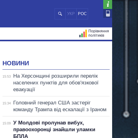
УКР
РОС
Порівняння
політиків
ЦІЙ
МЕРИ МІСТ
ВСІ ПЕРСОНИ
НОВИНИ
На Херсонщині розширили перелік
15:53
населених пунктів для обов'язкової
евакуації
Головний генерал США застеріг
15:34
команду Трампа від ескалації з Іраном
У Молдові пролунав вибух,
15:09
правоохоронці знайшли уламки
БПЛА