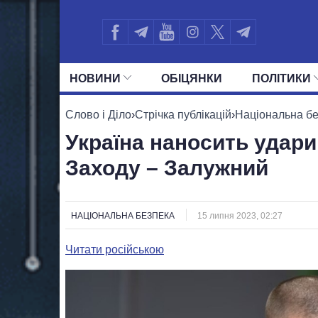
НОВИНИ
ОБIЦЯНКИ
ПОЛIТИКИ
УСІ ПОЛІТИКИ
ПРЕЗИДЕНТ І ОФ
Слово і Діло
›
Стрічка публікацій
›
Національна б
Україна наносить удари 
Заходу – Залужний
НАЦІОНАЛЬНА БЕЗПЕКА
15 липня 2023, 02:27
Читати російською