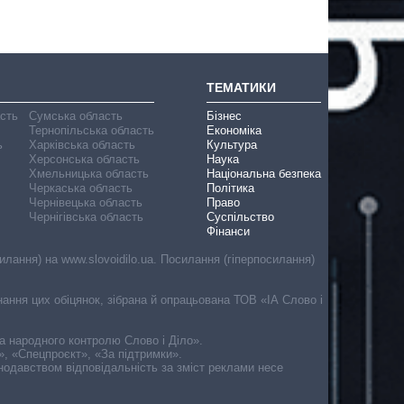
ТЕМАТИКИ
асть
Сумська область
Бізнес
Тернопільська область
Економіка
ь
Харківська область
Культура
Херсонська область
Наука
Хмельницька область
Національна безпека
Черкаська область
Політика
Чернівецька область
Право
Чернігівська область
Суспільство
Фінанси
лання) на www.slovoidilo.ua. Посилання (гіперпосилання)
онання цих обіцянок, зібрана й опрацьована ТОВ «ІА Слово і
ма народного контролю Слово і Діло».
», «Спецпроєкт», «За підтримки».
онодавством відповідальність за зміст реклами несе