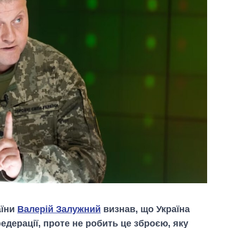
аїни
Валерій Залужний
визнав, що Україна
федерації, проте не робить це зброєю, яку