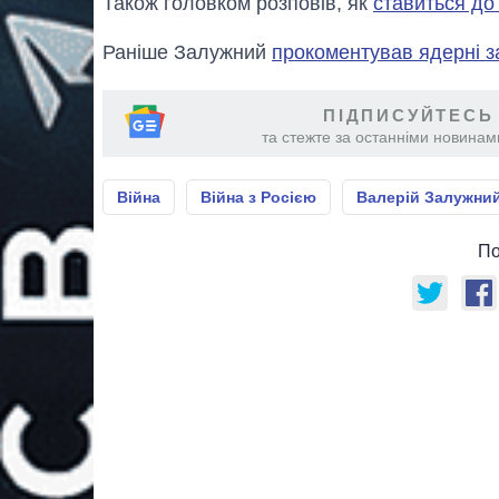
Також головком розповів, як
ставиться до
Раніше Залужний
прокоментував ядерні з
ПІДПИСУЙТЕСЬ
та стежте за останніми новинами
Війна
Війна з Росією
Валерій Залужни
По