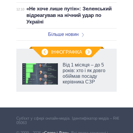
«Не хоче лише путін»: Зеленський
12:10
відреагував на нічний удар по
Україні
Більше новин
ІНФОГРАФІКА
Від 1 місяця – до 5
ть
років: хто і як довго
обіймав посаду
керівника СЗР
Cуб'єкт у сфері онлайн-медіа. Ідентифікатор медіа – R40-
05063
© 2009—2026
«Слово і Діло»
.
Всі права захищені і