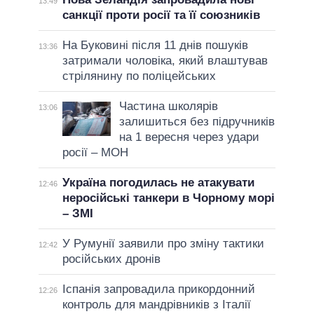
13:49
санкції проти росії та її союзників
На Буковині після 11 днів пошуків
13:36
затримали чоловіка, який влаштував
стрілянину по поліцейських
Частина школярів
13:06
залишиться без підручників
на 1 вересня через удари
росії – МОН
Україна погодилась не атакувати
12:46
неросійські танкери в Чорному морі
– ЗМІ
У Румунії заявили про зміну тактики
12:42
російських дронів
Іспанія запровадила прикордонний
12:26
контроль для мандрівників з Італії