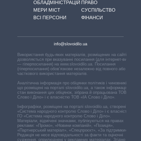
ОБЛАДМІНІСТРАЦІЙ
ПРАВО
МЕРИ МІСТ
СУСПІЛЬСТВО
ВСІ ПЕРСОНИ
ФІНАНСИ
info@slovoidilo.ua
Використання будь-яких матеріалів, розміщених на сайті,
дозволяється при вказуванні посилання (для інтернет-видань
— гіперпосилання) на www.slovoidilo.ua. Посилання
(гіперпосилання) обов’язкове незалежно від повного або
часткового використання матеріалів.
Аналітична інформація про обіцянки політиків і чиновників,
що розміщені на порталі slovoidilo.ua, а також інформація про
стан виконання цих обіцянок, зібрана й опрацьована ТОВ «ІА
Слово і Діло» і є власністю ТОВ «ІА Слово і Діло».
Інфографіки, розміщені на порталі slovoidilo.ua, створені ГО
«Система народного контролю Слово і Діло» і є власністю
ГО «Система народного контролю Слово і Діло».
Матеріали, відмічені значками, публікуються на правах
реклами: «Промо», «Новини компаній», «Позиція»,
«Партнерський матеріал», «Спецпроєкт», «За підтримки».
Редакція не несе відповідальності за факти та оціночні
судження, оприлюднені у рекламних матеріалах. Згідно з