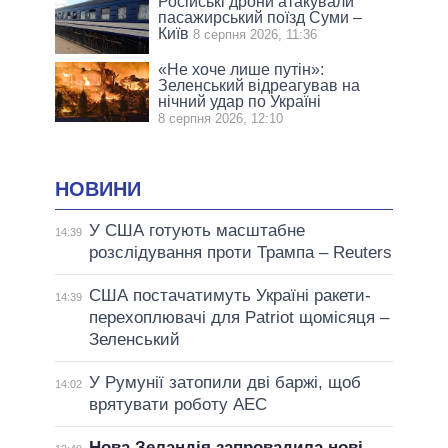
Російські дрони атакували
пасажирський поїзд Суми –
Київ
8 серпня 2026, 11:36
«Не хоче лише путін»:
Зеленський відреагував на
нічний удар по Україні
8 серпня 2026, 12:10
НОВИНИ
У США готують масштабне
14:39
розслідування проти Трампа – Reuters
США постачатимуть Україні ракети-
14:39
перехоплювачі для Patriot щомісяця –
Зеленський
У Румунії затопили дві баржі, щоб
14:02
врятувати роботу АЕС
Нова Зеландія запровадила нові