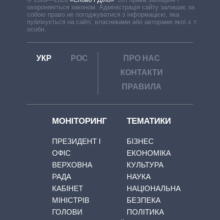
охороняються законом. Адміністрація сайту залишає за
собою право не погоджуватися з інформацією, яка
публікується на сайті, власниками або авторами якої є треті
особи.
УКР
РОС
ПРО НАС
КОНТАКТИ
ПРАВИЛА
МОНІТОРИНГ
ТЕМАТИКИ
ПРЕЗИДЕНТ І
БІЗНЕС
ОФІС
ЕКОНОМІКА
ВЕРХОВНА
КУЛЬТУРА
РАДА
НАУКА
КАБІНЕТ
НАЦІОНАЛЬНА
МІНІСТРІВ
БЕЗПЕКА
ГОЛОВИ
ПОЛІТИКА