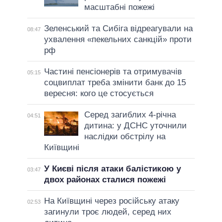
масштабні пожежі
Зеленський та Сибіга відреагували на
08:47
ухвалення «пекельних санкцій» проти
рф
Частині пенсіонерів та отримувачів
05:15
соцвиплат треба змінити банк до 15
вересня: кого це стосується
Серед загиблих 4-річна
04:51
дитина: у ДСНС уточнили
наслідки обстрілу на
Київщині
У Києві після атаки балістикою у
03:47
двох районах сталися пожежі
На Київщині через російську атаку
02:53
загинули троє людей, серед них