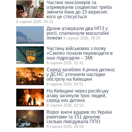
Частині пенсіонерів та
отримувачів соцвиплат треба
змінити банк до 15 вересня:
кого це стосується
8 серпня 2026, 05:15
Дрони атакували два НПЗ у
росії, спалахнули масштабні
пожежі
8 серпня 2026, 09:24
Частину військових з полку
«Скеля» почали переводити в
інші підрозділи – ЗМІ
8 серпня 2026, 02:41
Серед загиблих 4-річна дитина:
у ДСНС уточнили наслідки
обстрілу на Київщині
8 серпня 2026, 04:51
На Київщині через російську
атаку загинули троє людей,
серед них дитина
8 серпня 2026, 02:53
Ворог вночі вдарив по Україні
ракетами та 151 дроном:
скільки ліквідувала ППО
8 серпня 2026, 09:59