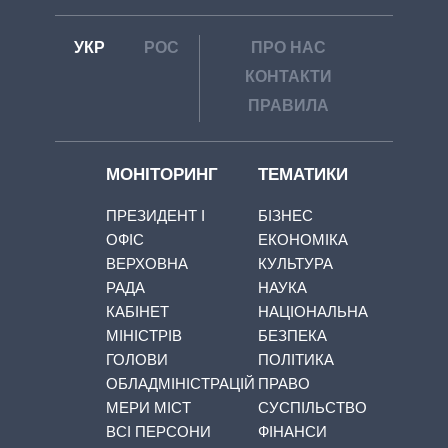
УКР
РОС
ПРО НАС
КОНТАКТИ
ПРАВИЛА
МОНІТОРИНГ
ТЕМАТИКИ
ПРЕЗИДЕНТ І
БІЗНЕС
ОФІС
ЕКОНОМІКА
ВЕРХОВНА
КУЛЬТУРА
РАДА
НАУКА
КАБІНЕТ
НАЦІОНАЛЬНА
МІНІСТРІВ
БЕЗПЕКА
ГОЛОВИ
ПОЛІТИКА
ОБЛАДМІНІСТРАЦІЙ
ПРАВО
МЕРИ МІСТ
СУСПІЛЬСТВО
ВСІ ПЕРСОНИ
ФІНАНСИ