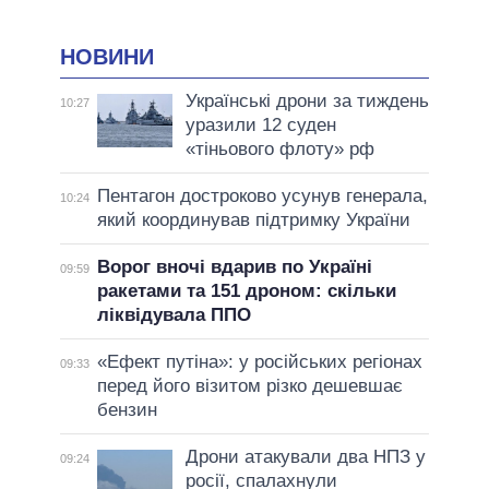
НОВИНИ
Українські дрони за тиждень
10:27
уразили 12 суден
«тіньового флоту» рф
Пентагон достроково усунув генерала,
10:24
який координував підтримку України
Ворог вночі вдарив по Україні
09:59
ракетами та 151 дроном: скільки
ліквідувала ППО
«Ефект путіна»: у російських регіонах
09:33
перед його візитом різко дешевшає
бензин
Дрони атакували два НПЗ у
09:24
росії, спалахнули