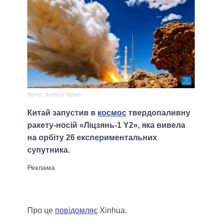
Фото: Xinhua News
Китай запустив в
космос
твердопаливну
ракету-носій «Ліцзянь-1 Y2», яка вивела
на орбіту 26 експериментальних
супутника.
Про це
повідомляє
Xinhua.