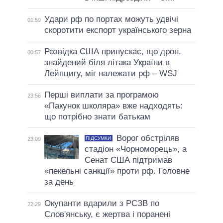
Удари рф по портах можуть удвічі
01:59
скоротити експорт українського зерна
Розвідка США припускає, що дрон,
00:57
знайдений біля літака України в
Лейпцигу, міг належати рф – WSJ
Перші виплати за програмою
23:56
«Пакунок школяра» вже надходять:
що потрібно знати батькам
Ворог обстріляв
ПІДСУМКИ
23:09
стадіон «Чорноморець», а
Сенат США підтримав
«пекельні санкції» проти рф. Головне
за день
Окупанти вдарили з РСЗВ по
22:29
Слов'янську, є жертва і поранені