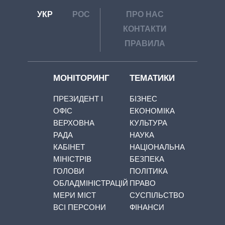
УКР
РОС
ПРО НАС
КОНТАКТИ
ПРАВИЛА
МОНІТОРИНГ
ТЕМАТИКИ
ПРЕЗИДЕНТ І
БІЗНЕС
ОФІС
ЕКОНОМІКА
ВЕРХОВНА
КУЛЬТУРА
РАДА
НАУКА
КАБІНЕТ
НАЦІОНАЛЬНА
МІНІСТРІВ
БЕЗПЕКА
ГОЛОВИ
ПОЛІТИКА
ОБЛАДМІНІСТРАЦІЙ
ПРАВО
МЕРИ МІСТ
СУСПІЛЬСТВО
ВСІ ПЕРСОНИ
ФІНАНСИ