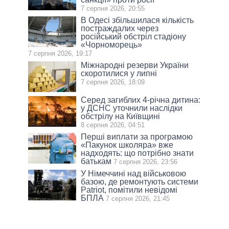
7 серпня 2026, 20:55
В Одесі збільшилася кількість
постраждалих через
російський обстріл стадіону
«Чорноморець»
7 серпня 2026, 19:17
Міжнародні резерви України
скоротилися у липні
7 серпня 2026, 18:09
Серед загиблих 4-річна дитина:
у ДСНС уточнили наслідки
обстрілу на Київщині
8 серпня 2026, 04:51
Перші виплати за програмою
«Пакунок школяра» вже
надходять: що потрібно знати
батькам
7 серпня 2026, 23:56
У Німеччині над військовою
базою, де ремонтують системи
Patriot, помітили невідомі
БПЛА
7 серпня 2026, 21:45