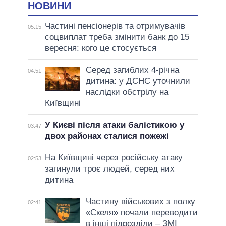
НОВИНИ
Частині пенсіонерів та отримувачів
05:15
соцвиплат треба змінити банк до 15
вересня: кого це стосується
Серед загиблих 4-річна
04:51
дитина: у ДСНС уточнили
наслідки обстрілу на
Київщині
У Києві після атаки балістикою у
03:47
двох районах сталися пожежі
На Київщині через російську атаку
02:53
загинули троє людей, серед них
дитина
Частину військових з полку
02:41
«Скеля» почали переводити
в інші підрозділи – ЗМІ