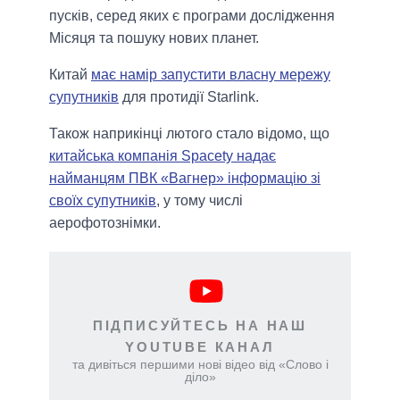
пусків, серед яких є програми дослідження
Місяця та пошуку нових планет.
Китай
має намір запустити власну мережу
супутників
для протидії Starlink.
Також наприкінці лютого стало відомо, що
китайська компанія Spacety надає
найманцям ПВК «Вагнер» інформацію зі
своїх супутників
, у тому числі
аерофотознімки.
ПІДПИСУЙТЕСЬ НА НАШ
YOUTUBE КАНАЛ
та дивіться першими нові відео від «Слово і
діло»