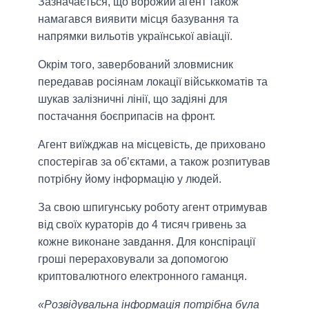
Зазначається, що ворожий агент також
намагався виявити місця базування та
напрямки вильотів української авіації.
Окрім того, завербований зловмисник
передавав росіянам локації військкоматів та
шукав залізничні лінії, що задіяні для
постачання боєприпасів на фронт.
Агент виїжджав на місцевість, де приховано
спостерігав за об’єктами, а також розпитував
потрібну йому інформацію у людей.
За свою шпигунську роботу агент отримував
від своїх кураторів до 4 тисяч гривень за
кожне виконане завдання. Для конспірації
гроші перераховували за допомогою
криптовалютного електронного гаманця.
«Розвідувальна інформація потрібна була