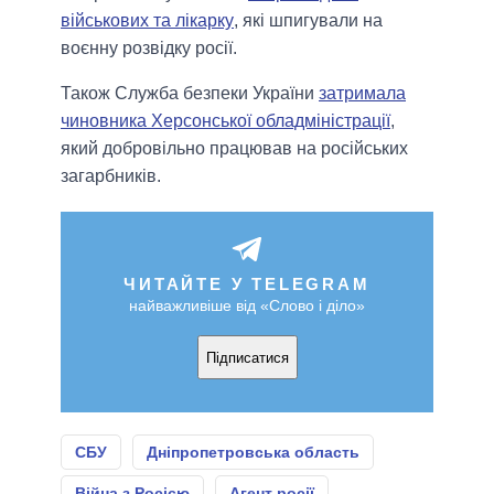
військових та лікарку
, які шпигували на
воєнну розвідку росії.
Також Служба безпеки України
затримала
чиновника Херсонської обладміністрації
,
який добровільно працював на російських
загарбників.
ЧИТАЙТЕ У TELEGRAM
найважливіше від «Слово і діло»
Підписатися
СБУ
Дніпропетровська область
Війна з Росією
Агент росії