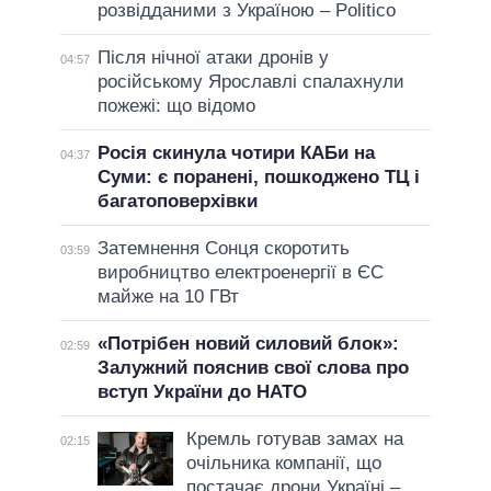
розвідданими з Україною – Politico
Після нічної атаки дронів у
04:57
російському Ярославлі спалахнули
пожежі: що відомо
Росія скинула чотири КАБи на
04:37
Суми: є поранені, пошкоджено ТЦ і
багатоповерхівки
Затемнення Сонця скоротить
03:59
виробництво електроенергії в ЄС
майже на 10 ГВт
«Потрібен новий силовий блок»:
02:59
Залужний пояснив свої слова про
вступ України до НАТО
Кремль готував замах на
02:15
очільника компанії, що
постачає дрони Україні –