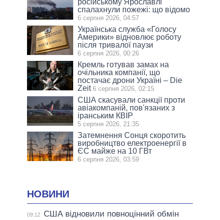
російському Ярославлі
спалахнули пожежі: що відомо
6 серпня 2026, 04:57
Українська служба «Голосу
Америки» відновлює роботу
після тривалої паузи
6 серпня 2026, 00:26
Кремль готував замах на
очільника компанії, що
постачає дрони Україні – Die
Zeit
6 серпня 2026, 02:15
США скасували санкції проти
авіакомпаній, пов'язаних з
іранським КВІР
5 серпня 2026, 21:35
Затемнення Сонця скоротить
виробництво електроенергії в
ЄС майже на 10 ГВт
6 серпня 2026, 03:59
НОВИНИ
США відновили повноцінний обмін
09:12