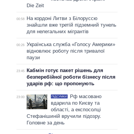
Die Zeit
На кордоні Литви з Білоруссю
00:58
знайшли вже третій підземний тунель
для нелегальних мігрантів
Українська служба «Голосу Америки»
00:26
відновлює роботу після тривалої
паузи
Кабмін готує пакет рішень для
23:45
безперебійної роботи бізнесу після
ударів рф: що пропонують
Рф масовано
ПІДСУМКИ
23:00
вдарила по Києву та
області, а експосолці
Стефанішиній вручили підозру.
Головне за день