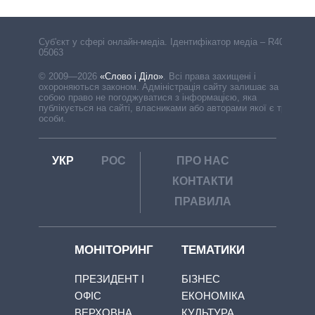
Cуб'єкт у сфері онлайн-медіа. Ідентифікатор медіа – R40-
05063
© 2009—2026
«Слово і Діло»
.
Всі права захищені і
охороняються законом. Адміністрація сайту залишає за
собою право не погоджуватися з інформацією, яка
публікується на сайті, власниками або авторами якої є треті
особи.
УКР
РОС
ПРО НАС
КОНТАКТИ
ПРАВИЛА
МОНІТОРИНГ
ТЕМАТИКИ
ПРЕЗИДЕНТ І
БІЗНЕС
ОФІС
ЕКОНОМІКА
ВЕРХОВНА
КУЛЬТУРА