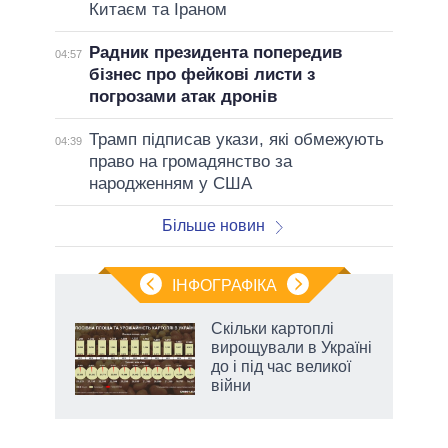
Китаєм та Іраном
Радник президента попередив
04:57
бізнес про фейкові листи з
погрозами атак дронів
Трамп підписав укази, які обмежують
04:39
право на громадянство за
народженням у США
Більше новин
ІНФОГРАФІКА
и на
Скільки картоплі
вирощували в Україні
а
до і під час великої
війни