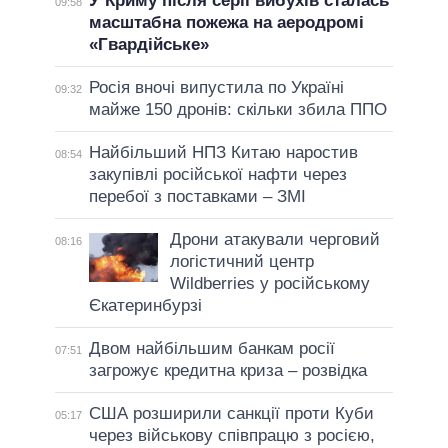
У Криму після серії вибухів сталась
09:58
масштабна пожежа на аеродромі
«Гвардійське»
Росія вночі випустила по Україні
09:32
майже 150 дронів: скільки збила ППО
Найбільший НПЗ Китаю наростив
08:54
закупівлі російської нафти через
перебої з поставками – ЗМІ
Дрони атакували черговий
08:16
логістичний центр
Wildberries у російському
Єкатеринбурзі
Двом найбільшим банкам росії
07:51
загрожує кредитна криза – розвідка
США розширили санкції проти Куби
05:17
через військову співпрацю з росією,