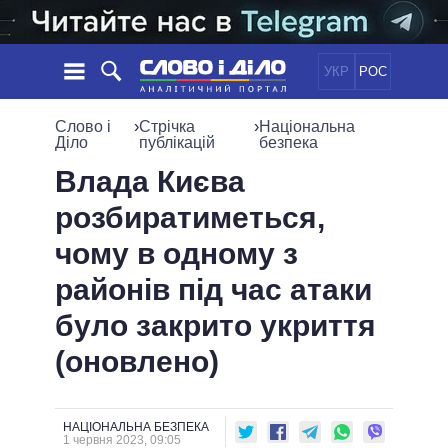
УКР
РОС
НОВИНИ
Слово і
›
Стрічка
›
Національна
Діло
публікацій
безпека
ОБIЦЯНКИ
СТРІЧКА
ПОЛІТИКА
Влада Києва
ПОДІЇ
ЕКОНОМІКА
розбиратиметься,
ПОЛIТИКИ
СТАТТІ
СУСПІЛЬСТВО
чому в одному з
ІНФОГРАФІКА
ДУМКИ
СВІТ
УСІ ПОЛІТИКИ
районів під час атаки
ОГЛЯДИ
ПРЕЗИДЕНТ І ОФІС
ВІДЕО
було закрито укриття
ДАЙДЖЕСТИ
ВЕРХОВНА РАДА
ПІДТРИМАТИ
КАБІНЕТ МІНІСТРІВ
(оновлено)
ГОЛОВИ ОБЛАДМІНІСТРАЦІЙ
ПОРІВНЯННЯ ПОЛІТИКІВ
МЕРИ МІСТ
НАЦІОНАЛЬНА БЕЗПЕКА
ВСІ ПЕРСОНИ
1 червня 2023, 09:05