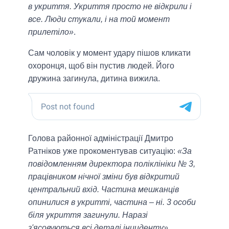
в укриття. Укриття просто не відкрили і
все. Люди стукали, і на той момент
прилетіло»
.
Сам чоловік у момент удару пішов кликати
охоронця, щоб він пустив людей. Його
дружина загинула, дитина вижила.
Голова районної адміністрації Дмитро
Ратніков уже прокоментував ситуацію:
«За
повідомленням директора поліклініки № 3,
працівником нічної зміни був відкритий
центральний вхід. Частина мешканців
опинилися в укритті, частина – ні. 3 особи
біля укриття загинули. Наразі
з'ясовуються всі деталі інциденту».