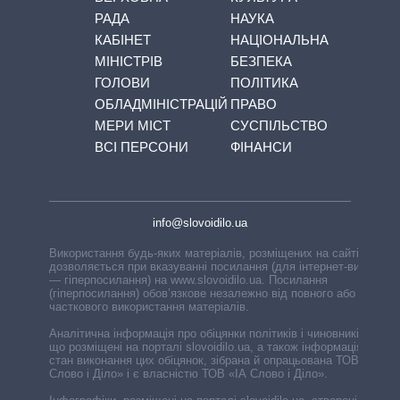
РАДА
НАУКА
КАБІНЕТ
НАЦІОНАЛЬНА
МІНІСТРІВ
БЕЗПЕКА
ГОЛОВИ
ПОЛІТИКА
ОБЛАДМІНІСТРАЦІЙ
ПРАВО
МЕРИ МІСТ
СУСПІЛЬСТВО
ВСІ ПЕРСОНИ
ФІНАНСИ
info@slovoidilo.ua
Використання будь-яких матеріалів, розміщених на сайті,
дозволяється при вказуванні посилання (для інтернет-видань
— гіперпосилання) на www.slovoidilo.ua. Посилання
(гіперпосилання) обов’язкове незалежно від повного або
часткового використання матеріалів.
Аналітична інформація про обіцянки політиків і чиновників,
що розміщені на порталі slovoidilo.ua, а також інформація про
стан виконання цих обіцянок, зібрана й опрацьована ТОВ «ІА
Слово і Діло» і є власністю ТОВ «ІА Слово і Діло».