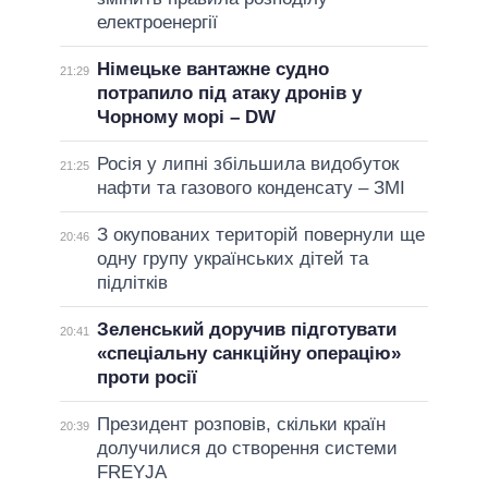
електроенергії
Німецьке вантажне судно
21:29
потрапило під атаку дронів у
Чорному морі – DW
Росія у липні збільшила видобуток
21:25
нафти та газового конденсату – ЗМІ
З окупованих територій повернули ще
20:46
одну групу українських дітей та
підлітків
Зеленський доручив підготувати
20:41
«спеціальну санкційну операцію»
проти росії
Президент розповів, скільки країн
20:39
долучилися до створення системи
FREYJA