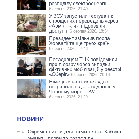
розподілу електроенергії
6 серпня 2026, 21:49
У ЗСУ запустили тестування
спрощених переведень через
«Армія+»: які підрозділи
доступні
6 серпня 2026, 18:54
Президент звільнив посла
Хорватії та ще трьох країн
6 серпня 2026, 17:43
Посадовцям ТЦК повідомили
про підозру через випадки
фіктивних мобілізацій у реєстрі
«Оберіг»
6 серпня 2026, 20:14
Німецьке вантажне судно
потрапило під атаку дронів у
Чорному морі – DW
6 серпня 2026, 21:29
НОВИНИ
Окремі списки для зими і літа: Кабмін
21:49
змінить правила розподілу