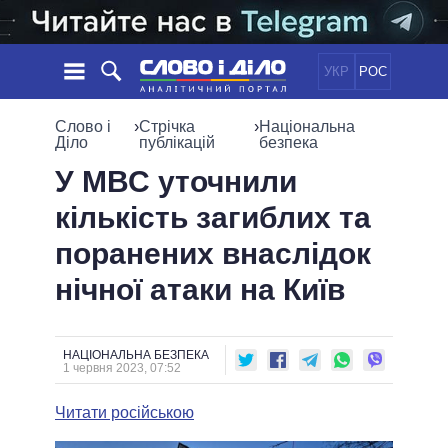
УКР
РОС
НОВИНИ
Слово і
›
Стрічка
›
Національна
Діло
публікацій
безпека
ОБIЦЯНКИ
СТРІЧКА
ПОЛІТИКА
У МВС уточнили
ПОДІЇ
ЕКОНОМІКА
кількість загиблих та
ПОЛIТИКИ
СТАТТІ
СУСПІЛЬСТВО
поранених внаслідок
ІНФОГРАФІКА
ДУМКИ
СВІТ
УСІ ПОЛІТИКИ
нічної атаки на Київ
ОГЛЯДИ
ПРЕЗИДЕНТ І ОФІС
ВІДЕО
ДАЙДЖЕСТИ
ВЕРХОВНА РАДА
ПІДТРИМАТИ
КАБІНЕТ МІНІСТРІВ
НАЦІОНАЛЬНА БЕЗПЕКА
1 червня 2023, 07:52
ГОЛОВИ ОБЛАДМІНІСТРАЦІЙ
ПОРІВНЯННЯ ПОЛІТИКІВ
МЕРИ МІСТ
Читати російською
ВСІ ПЕРСОНИ