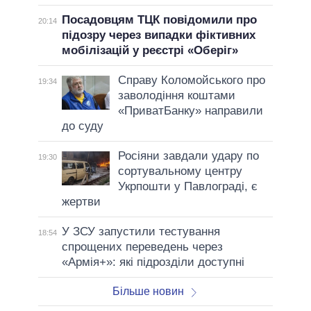
Посадовцям ТЦК повідомили про
20:14
підозру через випадки фіктивних
мобілізацій у реєстрі «Оберіг»
Справу Коломойського про
19:34
заволодіння коштами
«ПриватБанку» направили
до суду
Росіяни завдали удару по
19:30
сортувальному центру
Укрпошти у Павлограді, є
жертви
У ЗСУ запустили тестування
18:54
спрощених переведень через
«Армія+»: які підрозділи доступні
Більше новин