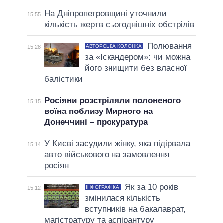
На Дніпропетровщині уточнили
15:55
кількість жертв сьогоднішніх обстрілів
Полювання
АВТОРСЬКА КОЛОНКА
15:28
за «Іскандером»: чи можна
його знищити без власної
балістики
Росіяни розстріляли полоненого
15:15
воїна поблизу Мирного на
Донеччині – прокуратура
У Києві засудили жінку, яка підірвала
15:14
авто військового на замовлення
росіян
Як за 10 років
ІНФОГРАФІКА
15:12
змінилася кількість
вступників на бакалаврат,
магістратуру та аспірантуру