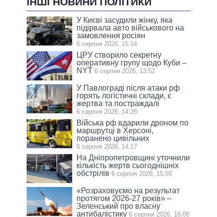
ІНШІ НОВИНИ ПОЛІТИКИ
У Києві засудили жінку, яка
підірвала авто військового на
замовлення росіян
6 серпня 2026, 15:14
ЦРУ створило секретну
оперативну групу щодо Куби –
NYT
6 серпня 2026, 13:52
У Павлограді після атаки рф
горять логістичні склади, є
жертва та постраждалі
6 серпня 2026, 14:26
Війська рф вдарили дроном по
маршрутці в Херсоні,
поранено цивільних
6 серпня 2026, 14:17
На Дніпропетровщині уточнили
кількість жертв сьогоднішніх
обстрілів
6 серпня 2026, 15:55
«Розраховуємо на результат
протягом 2026-27 років» –
Зеленський про власну
антибалістику
6 серпня 2026, 16:08