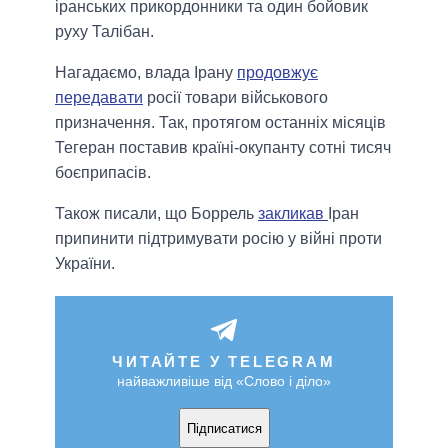
іранських прикордонники та один бойовик
руху Талібан.
Нагадаємо, влада Ірану
продовжує
передавати
росії товари військового
призначення. Так, протягом останніх місяців
Тегеран поставив країні-окупанту сотні тисяч
боєприпасів.
Також писали, що Боррель
закликав
Іран
припинити підтримувати росію у війні проти
України.
ЧИТАЙТЕ У TELEGRAM
найважливіше від «Слово і діло»
Підписатися