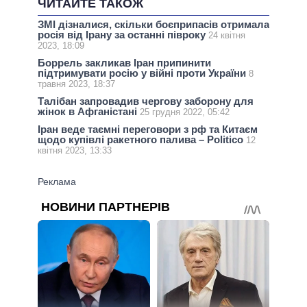
ЧИТАЙТЕ ТАКОЖ
ЗМІ дізналися, скільки боєприпасів отримала
росія від Ірану за останні півроку
24 квітня
2023, 18:09
Боррель закликав Іран припинити
підтримувати росію у війні проти України
8
травня 2023, 18:37
Талібан запровадив чергову заборону для
жінок в Афганістані
25 грудня 2022, 05:42
Іран веде таємні переговори з рф та Китаєм
щодо купівлі ракетного палива – Politico
12
квітня 2023, 13:33