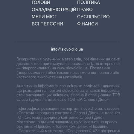
ГОЛОВИ
ПОЛІТИКА
ОБЛАДМІНІСТРАЦІЙ
ПРАВО
МЕРИ МІСТ
СУСПІЛЬСТВО
ВСІ ПЕРСОНИ
ФІНАНСИ
info@slovoidilo.ua
Використання будь-яких матеріалів, розміщених на сайті,
дозволяється при вказуванні посилання (для інтернет-видань
— гіперпосилання) на www.slovoidilo.ua. Посилання
(гіперпосилання) обов’язкове незалежно від повного або
часткового використання матеріалів.
Аналітична інформація про обіцянки політиків і чиновників,
що розміщені на порталі slovoidilo.ua, а також інформація про
стан виконання цих обіцянок, зібрана й опрацьована ТОВ «ІА
Слово і Діло» і є власністю ТОВ «ІА Слово і Діло».
Інфографіки, розміщені на порталі slovoidilo.ua, створені ГО
«Система народного контролю Слово і Діло» і є власністю
ГО «Система народного контролю Слово і Діло».
Матеріали, відмічені значками, публікуються на правах
реклами: «Промо», «Новини компаній», «Позиція»,
«Партнерський матеріал», «Спецпроєкт», «За підтримки».