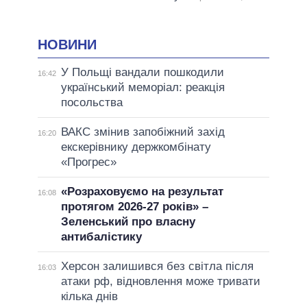
НОВИНИ
У Польщі вандали пошкодили
16:42
український меморіал: реакція
посольства
ВАКС змінив запобіжний захід
16:20
екскерівнику держкомбінату
«Прогрес»
«Розраховуємо на результат
16:08
протягом 2026-27 років» –
Зеленський про власну
антибалістику
Херсон залишився без світла після
16:03
атаки рф, відновлення може тривати
кілька днів