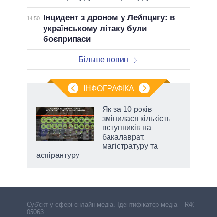
Інцидент з дроном у Лейпцигу: в
14:50
українському літаку були
боєприпаси
Більше новин
ІНФОГРАФІКА
Як за 10 років
 за
змінилася кількість
асть
вступників на
бакалаврат,
магістратуру та
аспірантуру
Cуб'єкт у сфері онлайн-медіа. Ідентифікатор медіа – R40-
05063