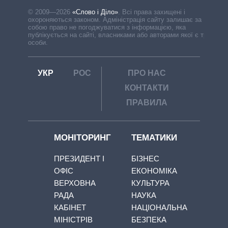
© 2009—2026
«Слово і Діло»
.
Всі права захищені і
охороняються законом. Адміністрація сайту залишає за
собою право не погоджуватися з інформацією, яка
публікується на сайті, власниками або авторами якої є треті
особи.
УКР
РОС
ПРО НАС
КОНТАКТИ
ПРАВИЛА
МОНІТОРИНГ
ТЕМАТИКИ
ПРЕЗИДЕНТ І
БІЗНЕС
ОФІС
ЕКОНОМІКА
ВЕРХОВНА
КУЛЬТУРА
РАДА
НАУКА
КАБІНЕТ
НАЦІОНАЛЬНА
МІНІСТРІВ
БЕЗПЕКА