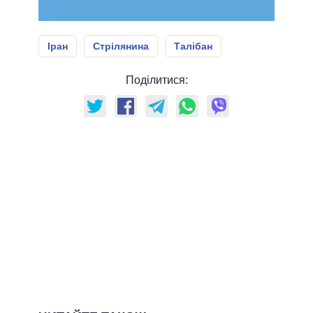
Іран
Стрілянина
Талібан
Поділитися: