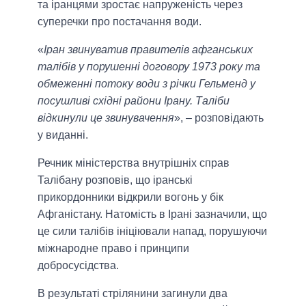
та іранцями зростає напруженість через
суперечки про постачання води.
«
Іран звинуватив правителів афганських
талібів у порушенні договору 1973 року та
обмеженні потоку води з річки Гельменд у
посушливі східні райони Ірану. Таліби
відкинули це звинувачення
», – розповідають
у виданні.
Речник міністерства внутрішніх справ
Талібану розповів, що іранські
прикордонники відкрили вогонь у бік
Афганістану. Натомість в Ірані зазначили, що
це сили талібів ініціювали напад, порушуючи
міжнародне право і принципи
добросусідства.
В результаті стрілянини загинули два