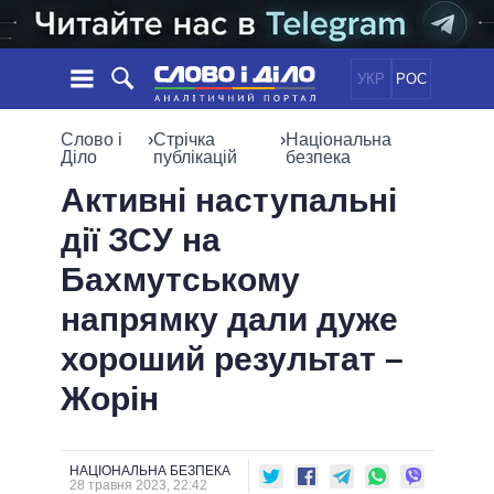
УКР
РОС
НОВИНИ
Слово і
›
Стрічка
›
Національна
Діло
публікацій
безпека
ОБIЦЯНКИ
СТРІЧКА
ПОЛІТИКА
Активні наступальні
ПОДІЇ
ЕКОНОМІКА
дії ЗСУ на
ПОЛIТИКИ
СТАТТІ
СУСПІЛЬСТВО
Бахмутському
ІНФОГРАФІКА
ДУМКИ
СВІТ
УСІ ПОЛІТИКИ
напрямку дали дуже
ОГЛЯДИ
ПРЕЗИДЕНТ І ОФІС
ВІДЕО
хороший результат –
ДАЙДЖЕСТИ
ВЕРХОВНА РАДА
ПІДТРИМАТИ
КАБІНЕТ МІНІСТРІВ
Жорін
ГОЛОВИ ОБЛАДМІНІСТРАЦІЙ
ПОРІВНЯННЯ ПОЛІТИКІВ
МЕРИ МІСТ
НАЦІОНАЛЬНА БЕЗПЕКА
ВСІ ПЕРСОНИ
28 травня 2023, 22:42