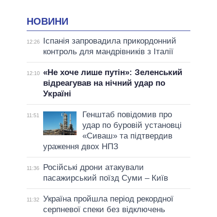
НОВИНИ
Іспанія запровадила прикордонний
12:26
контроль для мандрівників з Італії
«Не хоче лише путін»: Зеленський
12:10
відреагував на нічний удар по
Україні
Генштаб повідомив про
11:51
удар по буровій установці
«Сиваш» та підтвердив
ураження двох НПЗ
Російські дрони атакували
11:36
пасажирський поїзд Суми – Київ
Україна пройшла період рекордної
11:32
серпневої спеки без відключень