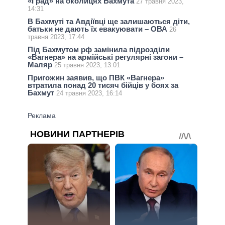
«Град» на околицях Бахмута
27 травня 2023,
14:31
В Бахмуті та Авдіївці ще залишаються діти,
батьки не дають їх евакуювати – ОВА
26
травня 2023, 17:44
Під Бахмутом рф замінила підрозділи
«Вагнера» на армійські регулярні загони –
Маляр
25 травня 2023, 13:01
Пригожин заявив, що ПВК «Вагнера»
втратила понад 20 тисяч бійців у боях за
Бахмут
24 травня 2023, 16:14