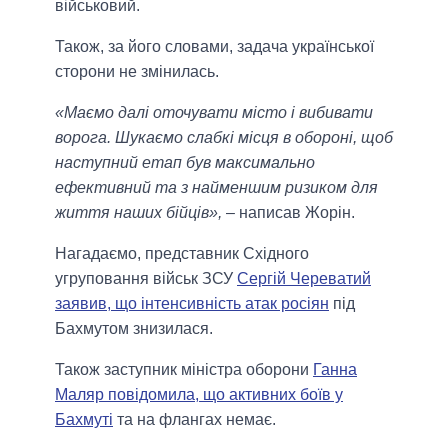
військовий.
Також, за його словами, задача української
сторони не змінилась.
«Маємо далі оточувати місто і вибивати
ворога. Шукаємо слабкі місця в обороні, щоб
наступний етап був максимально
ефективний та з найменшим ризиком для
життя наших бійців»,
– написав Жорін.
Нагадаємо, представник Східного
угруповання військ ЗСУ
Сергій Череватий
заявив, що інтенсивність атак росіян
під
Бахмутом знизилася.
Також заступник міністра оборони
Ганна
Маляр повідомила, що активних боїв у
Бахмуті
та на флангах немає.