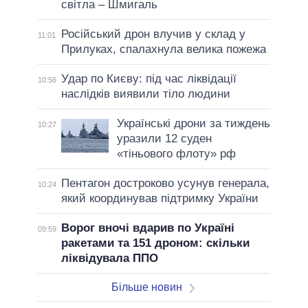
світла – Шмигаль
Російський дрон влучив у склад у
11:01
Прилуках, спалахнула велика пожежа
Удар по Києву: під час ліквідації
10:56
наслідків виявили тіло людини
Українські дрони за тиждень
10:27
уразили 12 суден
«тіньового флоту» рф
Пентагон достроково усунув генерала,
10:24
який координував підтримку України
Ворог вночі вдарив по Україні
09:59
ракетами та 151 дроном: скільки
ліквідувала ППО
Більше новин