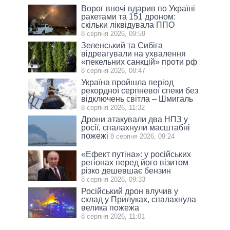
Ворог вночі вдарив по Україні
ракетами та 151 дроном:
скільки ліквідувала ППО
8 серпня 2026, 09:59
Зеленський та Сибіга
відреагували на ухвалення
«пекельних санкцій» проти рф
8 серпня 2026, 08:47
Україна пройшла період
рекордної серпневої спеки без
відключень світла – Шмигаль
8 серпня 2026, 11:32
Дрони атакували два НПЗ у
росії, спалахнули масштабні
пожежі
8 серпня 2026, 09:24
«Ефект путіна»: у російських
регіонах перед його візитом
різко дешевшає бензин
8 серпня 2026, 09:33
Російський дрон влучив у
склад у Прилуках, спалахнула
велика пожежа
8 серпня 2026, 11:01