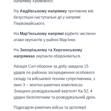
напрямку Хромового.
На
Авдіївському напрямку
противник вів
безуспішні наступальні дії у напрямі
Первомайського.
На
Мар'їнському напрямі
відбито численні
атаки окупантів у районі Мар'їнки.
На
Запорізькому та Херсонському
напрямках
окупанти обороняються.
Авіація Сил оборони за добу завдала 15
ударів по районах зосередження особового
складу та військової техніки супротивника, з
яких 3 – зенітно-ракетних комплексах.
Знищено розвідувальний вертоліт Ка-52, 4
ударні безпілотники та розвідувальний дрон.
Підрозділи ракетних військ та артилерії