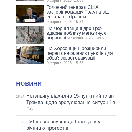
9 серпня 2026, 13:53
Головний генерал США
застеріг команду Трампа від
ескалації з Іраном
9 серпня 2026, 15:34
На Чернігівщині дрон рф
вдарив поблизу магазину, є
поранені
9 серпня 2026, 14:09
На Херсонщині розширили
перелік населених пунктів для
обов'язкової евакуації
9 серпня 2026, 15:53
НОВИНИ
Нетаньягу відхилив 15-пунктний план
18:24
Трампа щодо врегулювання ситуації в
Газі
Сибіга звернувся до білорусів у
17:56
річницю протестів