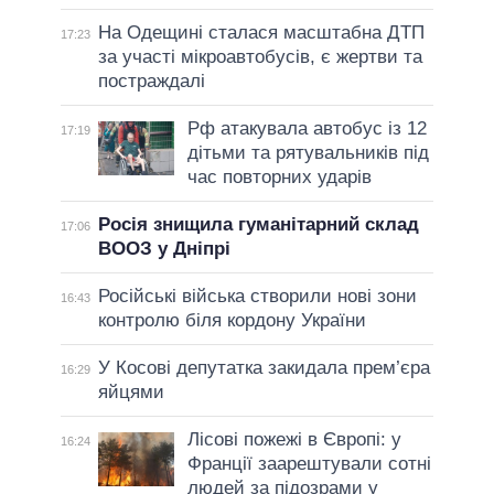
На Одещині сталася масштабна ДТП
17:23
за участі мікроавтобусів, є жертви та
постраждалі
Рф атакувала автобус із 12
17:19
дітьми та рятувальників під
час повторних ударів
Росія знищила гуманітарний склад
17:06
ВООЗ у Дніпрі
Російські війська створили нові зони
16:43
контролю біля кордону України
У Косові депутатка закидала прем’єра
16:29
яйцями
Лісові пожежі в Європі: у
16:24
Франції заарештували сотні
людей за підозрами у