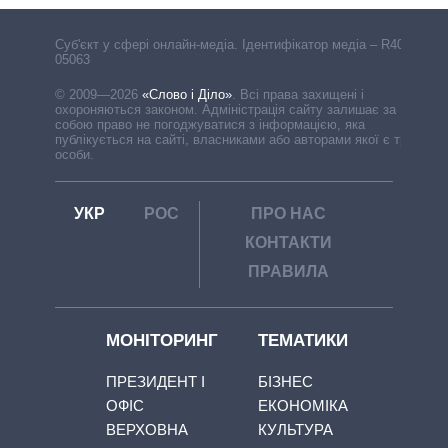
Cуб'єкт у сфері онлайн-медіа. Ідентифікатор медіа – R40-
05063
© 2009—2026
«Слово і Діло»
.
Всі права захищені і
охороняються законом. Адміністрація сайту залишає за
собою право не погоджуватися з інформацією, яка
публікується на сайті, власниками або авторами якої є треті
особи.
УКР
РОС
ПРО НАС
КОНТАКТИ
ПРАВИЛА
МОНІТОРИНГ
ТЕМАТИКИ
ПРЕЗИДЕНТ І
БІЗНЕС
ОФІС
ЕКОНОМІКА
ВЕРХОВНА
КУЛЬТУРА