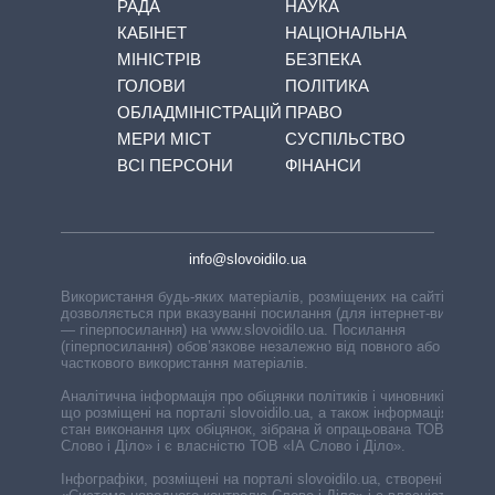
РАДА
НАУКА
КАБІНЕТ
НАЦІОНАЛЬНА
МІНІСТРІВ
БЕЗПЕКА
ГОЛОВИ
ПОЛІТИКА
ОБЛАДМІНІСТРАЦІЙ
ПРАВО
МЕРИ МІСТ
СУСПІЛЬСТВО
ВСІ ПЕРСОНИ
ФІНАНСИ
info@slovoidilo.ua
Використання будь-яких матеріалів, розміщених на сайті,
дозволяється при вказуванні посилання (для інтернет-видань
— гіперпосилання) на www.slovoidilo.ua. Посилання
(гіперпосилання) обов’язкове незалежно від повного або
часткового використання матеріалів.
Аналітична інформація про обіцянки політиків і чиновників,
що розміщені на порталі slovoidilo.ua, а також інформація про
стан виконання цих обіцянок, зібрана й опрацьована ТОВ «ІА
Слово і Діло» і є власністю ТОВ «ІА Слово і Діло».
Інфографіки, розміщені на порталі slovoidilo.ua, створені ГО