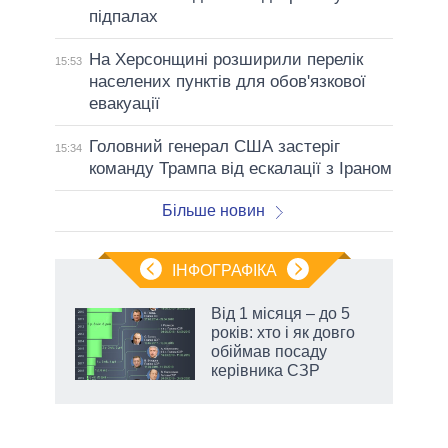
підпалах
На Херсонщині розширили перелік
15:53
населених пунктів для обов'язкової
евакуації
Головний генерал США застеріг
15:34
команду Трампа від ескалації з Іраном
Більше новин
ІНФОГРАФІКА
Від 1 місяця – до 5
раїні
років: хто і як довго
ої
обіймав посаду
керівника СЗР