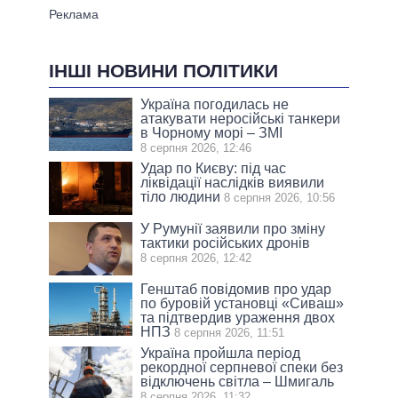
ІНШІ НОВИНИ ПОЛІТИКИ
Україна погодилась не
атакувати неросійські танкери
в Чорному морі – ЗМІ
8 серпня 2026, 12:46
Удар по Києву: під час
ліквідації наслідків виявили
тіло людини
8 серпня 2026, 10:56
У Румунії заявили про зміну
тактики російських дронів
8 серпня 2026, 12:42
Генштаб повідомив про удар
по буровій установці «Сиваш»
та підтвердив ураження двох
НПЗ
8 серпня 2026, 11:51
Україна пройшла період
рекордної серпневої спеки без
відключень світла – Шмигаль
8 серпня 2026, 11:32