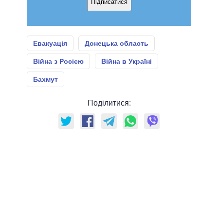
Підписатися
Евакуація
Донецька область
Війна з Росією
Війна в Україні
Бахмут
Поділитися: