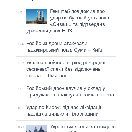
Генштаб повідомив про
11:51
удар по буровій установці
«Сиваш» та підтвердив
ураження двох НПЗ
Російські дрони атакували
11:36
пасажирський поїзд Суми – Київ
Україна пройшла період рекордної
11:32
серпневої спеки без відключень
світла – Шмигаль
Російський дрон влучив у склад у
11:01
Прилуках, спалахнула велика пожежа
Удар по Києву: під час ліквідації
10:56
наслідків виявили тіло людини
Українські дрони за тиждень
10:27