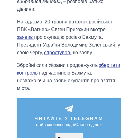
вибралися звідти
», – розповів батько
дівчини.
Нагадаємо, 20 травня ватажок російської
ПВК «Вагнер» Євген Пригожин вкотре
заявив
про окупацію росією Бахмута.
Президент України Володимир Зеленський, у
свою чергу,
спростував
цю заяву.
Збройні сили України продовжують
зберігати
контроль
над частиною Бахмута,
незважаючи на заяви окупантів про взяття
міста.
ЧИТАЙТЕ У TELEGRAM
найважливіше від «Слово і діло»