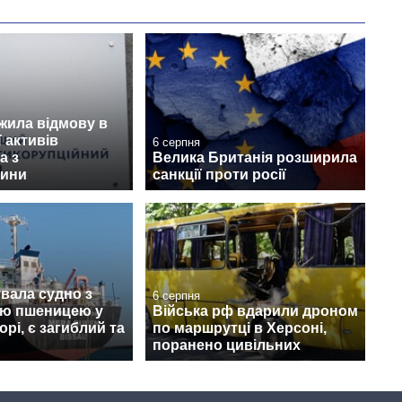
жила відмову в
ї активів
6 серпня
а з
Велика Британія розширила
щини
санкції проти росії
увала судно з
6 серпня
ою пшеницею у
Війська рф вдарили дроном
рі, є загиблий та
по маршрутці в Херсоні,
поранено цивільних