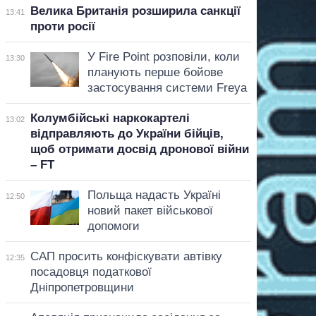
Велика Британія розширила санкції
13:41
проти росії
У Fire Point розповіли, коли
13:30
планують перше бойове
застосування системи Freya
Колумбійські наркокартелі
13:02
відправляють до України бійців,
щоб отримати досвід дронової війни
– FT
Польща надасть Україні
12:50
новий пакет військової
допомоги
САП просить конфіскувати автівку
12:35
посадовця податкової
Дніпропетровщини