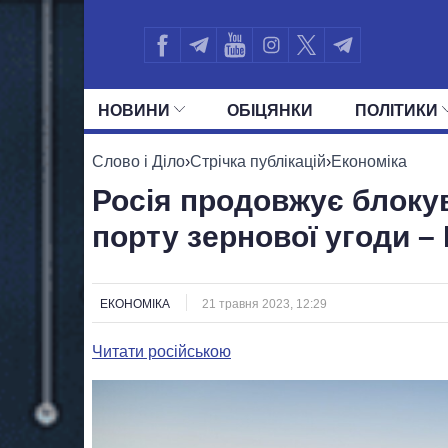
НОВИНИ
ОБIЦЯНКИ
ПОЛIТИКИ
УСІ ПОЛІТИКИ
ПРЕЗИДЕНТ І ОФ
Слово і Діло
›
Стрічка публікацій
›
Економіка
Росія продовжує блоку
порту зернової угоди –
ЕКОНОМІКА
21 травня 2023, 12:29
Читати російською