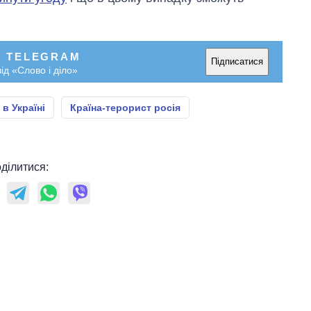
У TELEGRAM
Підписатися
ід «Слово і діло»
 в Україні
Країна-терорист росія
ділитися: