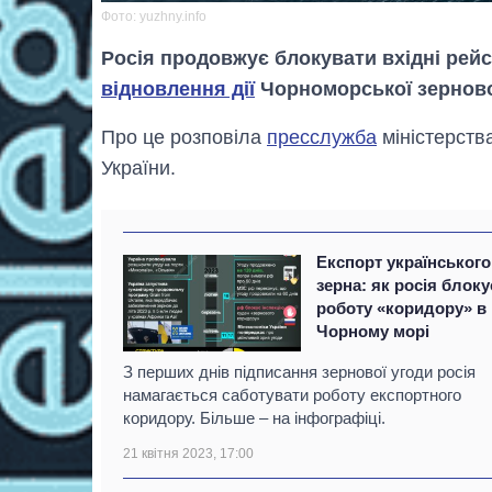
Фото: yuzhny.info
Росія продовжує блокувати вхідні рей
відновлення дії
Чорноморської зернової
Про це розповіла
пресслужба
міністерств
України.
Експорт українського
зерна: як росія блоку
роботу «коридору» в
Чорному морі
З перших днів підписання зернової угоди росія
намагається саботувати роботу експортного
коридору. Більше – на інфографіці.
21 квітня 2023, 17:00