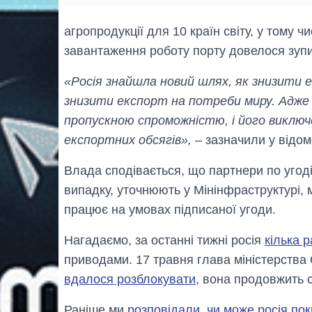
агропродукції для 10 країн світу, у тому ч
завантаження роботу порту довелося зуп
«Росія знайшла новий шлях, як знизити 
знизити експорт на потреби миру. Адже
пропускною спроможністю, і його виклю
експортних обсягів»,
– зазначили у відом
Влада сподівається, що партнери по угоді з
випадку, уточнюють у Мінінфраструктурі, 
працює на умовах підписаної угоди.
Нагадаємо, за останні тижні росія
кілька 
приводами. 17 травня глава міністерств
вдалося розблокувати
, вона продовжить 
Раніше ми
розповідали, чи може росія пок