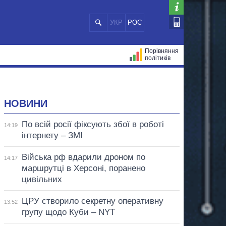
УКР
РОС
Порівняння
політиків
ЦІЙ
МЕРИ МІСТ
ВСІ ПЕРСОНИ
НОВИНИ
По всій росії фіксують збої в роботі
14:19
інтернету – ЗМІ
Війська рф вдарили дроном по
14:17
маршрутці в Херсоні, поранено
цивільних
ЦРУ створило секретну оперативну
13:52
групу щодо Куби – NYT