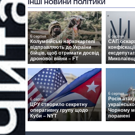
ІНШІ НОВИНИ ПОЛІТИКИ
6 серпня
6 серпня
Колумбійські наркокартелі
САП оскар
відправляють до України
конфіскаці
бійців, щоб отримати досвід
ексдепутат
дронової війни – FT
Миколаїв
6 серпня
Росія атак
6 серпня
ЦРУ створило секретну
українськ
оперативну групу щодо
Чорному мо
Куби – NYT
поранені