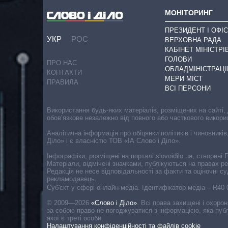
МОНІТОРИНГ
ПРЕЗИДЕНТ І ОФІС
УКР
РОС
ВЕРХОВНА РАДА
КАБІНЕТ МІНІСТРІ
ГОЛОВИ
ПРО НАС
ОБЛАДМІНІСТРАЦІ
КОНТАКТИ
МЕРИ МІСТ
ПРАВИЛА
ВСІ ПЕРСОНИ
Використання будь-яких матеріалів, розміщених на сайті,
обов’язкове незалежно від повного або часткового викори
Аналітична інформація про обіцянки політиків і чиновників
Діло» і є власністю ТОВ «ІА Слово і Діло».
Інфографіки, розміщені на порталі slovoidilo.ua, створен
Матеріали, відмічені значками, публікуються на правах р
Редакція не несе відповідальності за факти та оціночні 
рекламодавець.
Cуб'єкт у сфері онлайн-медіа. Ідентифікатор медіа – R40
© 2009—2026
«Слово і Діло»
.
Всі права захищені і охоро
за собою право не погоджуватися з інформацією, яка публ
якої є треті особи.
Налаштування конфіденційності та файлів cookie