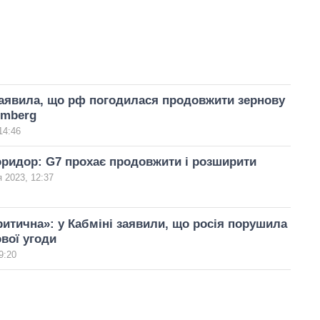
аявила, що рф погодилася продовжити зернову
omberg
14:46
ридор: G7 прохає продовжити і розширити
я 2023, 12:37
ритична»: у Кабміні заявили, що росія порушила
вої угоди
9:20