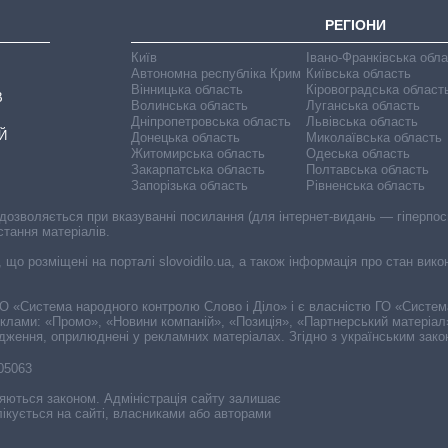
РЕГІОНИ
Київ
Івано-Франківська обл
Автономна республіка Крим
Київська область
Вінницька область
Кіровоградська област
В
Волинська область
Луганська область
Дніпропетровська область
Львівська область
Й
Донецька область
Миколаївська область
Житомирська область
Одеська область
Закарпатська область
Полтавська область
Запорізька область
Рівненська область
 дозволяється при вказуванні посилання (для інтернет-видань — гіперпоси
стання матеріалів.
, що розміщені на порталі slovoidilo.ua, а також інформація про стан вик
і ГО «Система народного контролю Слово і Діло» і є власністю ГО «Систе
еклами: «Промо», «Новини компаній», «Позиція», «Партнерський матеріал
судження, оприлюднені у рекламних матеріалах. Згідно з українським зак
-05063
няються законом. Адміністрація сайту залишає
ікується на сайті, власниками або авторами