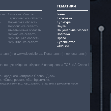
ТЕМАТИКИ
асть
Сумська область
Бізнес
Тернопільська область
Економіка
ь
Харківська область
Культура
Херсонська область
Наука
Хмельницька область
Національна безпека
Черкаська область
Політика
Чернівецька область
Право
Чернігівська область
Суспільство
Фінанси
лання) на www.slovoidilo.ua. Посилання (гіперпосилання)
онання цих обіцянок, зібрана й опрацьована ТОВ «ІА Слово і
ма народного контролю Слово і Діло».
», «Спецпроєкт», «За підтримки».
онодавством відповідальність за зміст реклами несе