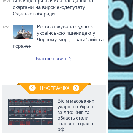
Апеляція призначила засідання за
12:24
скаргами на вирок ексдепутату
Одеської облради
Росія атакувала судно з
12:20
українською пшеницею у
Чорному морі, є загиблий та
поранені
Більше новин
ІНФОГРАФІКА
Вісім масованих
ударів по Україні
за літо: Київ та
область стали
головною ціллю
рф