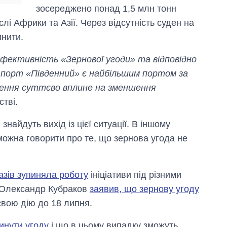
зосереджено понад 1,5 млн тонн
ислі Африки та Азії. Через відсутність суден на
инити.
ефективність «Зернової угоди» та відповідно
 порт «Південний» є найбільшим портом за
чення суттєво вплине на зменшення
стві.
найдуть вихід із цієї ситуації. В іншому
можна говорити про те, що зернова угода не
разів зупиняла роботу
ініціативи під різними
а Олександр Кубраков
заявив, що зернову угоду
свою дію до 18 липня.
инути угоду
і що в цьому випадку зможуть