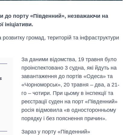
си до порту «Південний», незважаючи на
 ініціативи.
а розвитку громад, територій та інфраструктури
За даними відомства, 19 травня було
проінспектовано 3 судна, які йдуть на
завантаження до портів «Одеса» та
є
«Чорноморськ», 20 травня – два, а 21-
го – чотири. При цьому в інспекції та
реєстрації суден на порт «Південний»
Як зросли тарифи
на холодну воду у
росія відмовила «в односторонньому
містах України на
порядку і без пояснення причин».
початок серпня
Зараз у порту «Південний»