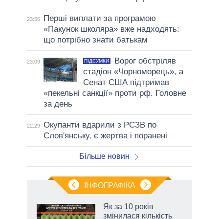
Перші виплати за програмою
23:56
«Пакунок школяра» вже надходять:
що потрібно знати батькам
Ворог обстріляв
ПІДСУМКИ
23:09
стадіон «Чорноморець», а
Сенат США підтримав
«пекельні санкції» проти рф. Головне
за день
Окупанти вдарили з РСЗВ по
22:29
Слов'янську, є жертва і поранені
Більше новин
ІНФОГРАФІКА
Як за 10 років
 за
змінилася кількість