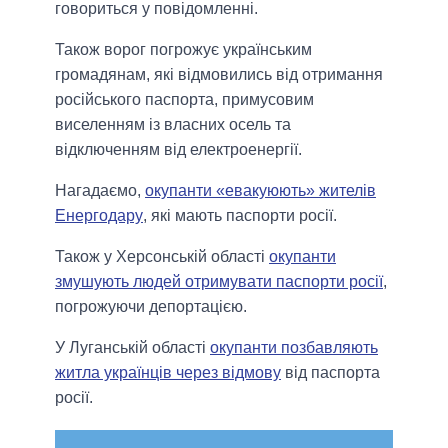
говориться у повідомленні.
Також ворог погрожує українським
громадянам, які відмовились від отримання
російського паспорта, примусовим
виселенням із власних осель та
відключенням від електроенергії.
Нагадаємо,
окупанти «евакуюють» жителів
Енергодару
, які мають паспорти росії.
Також у Херсонській області
окупанти
змушують людей отримувати паспорти росії
,
погрожуючи депортацією.
У Луганській області
окупанти позбавляють
житла українців через відмову
від паспорта
росії.