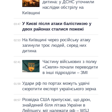
дитина: у ДСНС уточнили
наслідки обстрілу на
Київщині
У Києві після атаки балістикою у
03:47
двох районах сталися пожежі
На Київщині через російську атаку
02:53
загинули троє людей, серед них
дитина
Частину військових з полку
02:41
«Скеля» почали переводити
в інші підрозділи – ЗМІ
Удари рф по портах можуть удвічі
01:59
скоротити експорт українського зерна
Розвідка США припускає, що дрон,
00:57
знайдений біля літака України в
Лейпцигу, міг належати рф – WSJ