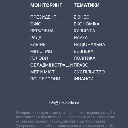
МОНІТОРИНГ
ТЕМАТИКИ
ПРЕЗИДЕНТ І
БІЗНЕС
ОФІС
ЕКОНОМІКА
ВЕРХОВНА
КУЛЬТУРА
РАДА
НАУКА
КАБІНЕТ
НАЦІОНАЛЬНА
МІНІСТРІВ
БЕЗПЕКА
ГОЛОВИ
ПОЛІТИКА
ОБЛАДМІНІСТРАЦІЙ
ПРАВО
МЕРИ МІСТ
СУСПІЛЬСТВО
ВСІ ПЕРСОНИ
ФІНАНСИ
info@slovoidilo.ua
Використання будь-яких матеріалів, розміщених на сайті,
дозволяється при вказуванні посилання (для інтернет-видань
— гіперпосилання) на www.slovoidilo.ua. Посилання
(гіперпосилання) обов’язкове незалежно від повного або