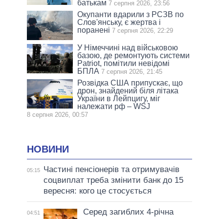
батькам
7 серпня 2026, 23:56
Окупанти вдарили з РСЗВ по
Слов'янську, є жертва і
поранені
7 серпня 2026, 22:29
У Німеччині над військовою
базою, де ремонтують системи
Patriot, помітили невідомі
БПЛА
7 серпня 2026, 21:45
Розвідка США припускає, що
дрон, знайдений біля літака
України в Лейпцигу, міг
належати рф – WSJ
8 серпня 2026, 00:57
НОВИНИ
Частині пенсіонерів та отримувачів
05:15
соцвиплат треба змінити банк до 15
вересня: кого це стосується
Серед загиблих 4-річна
04:51