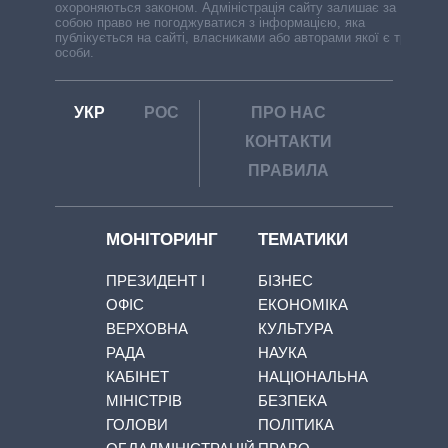
охороняються законом. Адміністрація сайту залишає за
собою право не погоджуватися з інформацією, яка
публікується на сайті, власниками або авторами якої є треті
особи.
УКР
РОС
ПРО НАС
КОНТАКТИ
ПРАВИЛА
МОНІТОРИНГ
ТЕМАТИКИ
ПРЕЗИДЕНТ І
БІЗНЕС
ОФІС
ЕКОНОМІКА
ВЕРХОВНА
КУЛЬТУРА
РАДА
НАУКА
КАБІНЕТ
НАЦІОНАЛЬНА
МІНІСТРІВ
БЕЗПЕКА
ГОЛОВИ
ПОЛІТИКА