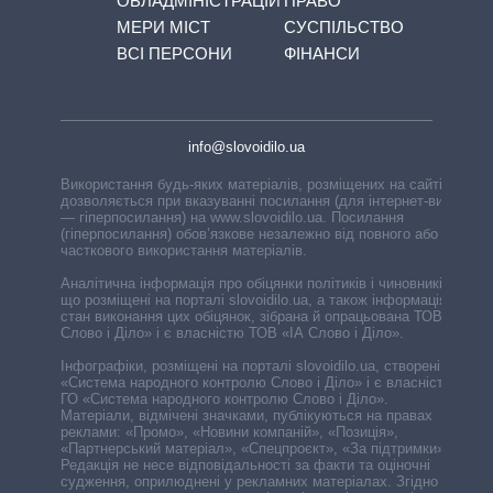
ОБЛАДМІНІСТРАЦІЙ
ПРАВО
МЕРИ МІСТ
СУСПІЛЬСТВО
ВСІ ПЕРСОНИ
ФІНАНСИ
info@slovoidilo.ua
Використання будь-яких матеріалів, розміщених на сайті,
дозволяється при вказуванні посилання (для інтернет-видань
— гіперпосилання) на www.slovoidilo.ua. Посилання
(гіперпосилання) обов’язкове незалежно від повного або
часткового використання матеріалів.
Аналітична інформація про обіцянки політиків і чиновників,
що розміщені на порталі slovoidilo.ua, а також інформація про
стан виконання цих обіцянок, зібрана й опрацьована ТОВ «ІА
Слово і Діло» і є власністю ТОВ «ІА Слово і Діло».
Інфографіки, розміщені на порталі slovoidilo.ua, створені ГО
«Система народного контролю Слово і Діло» і є власністю
ГО «Система народного контролю Слово і Діло».
Матеріали, відмічені значками, публікуються на правах
реклами: «Промо», «Новини компаній», «Позиція»,
«Партнерський матеріал», «Спецпроєкт», «За підтримки».
Редакція не несе відповідальності за факти та оціночні
судження, оприлюднені у рекламних матеріалах. Згідно з