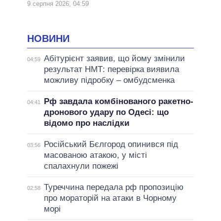
9 серпня 2026, 04:59
НОВИНИ
Абітурієнт заявив, що йому змінили
04:59
результат НМТ: перевірка виявила
можливу підробку – омбудсменка
Рф завдала комбінованого ракетно-
04:41
дронового удару по Одесі: що
відомо про наслідки
Російський Бєлгород опинився під
03:56
масованою атакою, у місті
спалахнули пожежі
Туреччина передала рф пропозицію
02:58
про мораторій на атаки в Чорному
морі