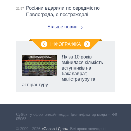
Росіяни вдарили по середмістю
21:57
Павлограда, є постраждалі
Більше новин
ІНФОГРАФІКА
жет
Як за 10 років
змінилася кількість
ків
вступників на
бакалаврат,
магістратуру та
аспірантуру
Cуб'єкт у сфері онлайн-медіа. Ідентифікатор медіа – R40-
05063
© 2009—2026
«Слово і Діло»
.
Всі права захищені і