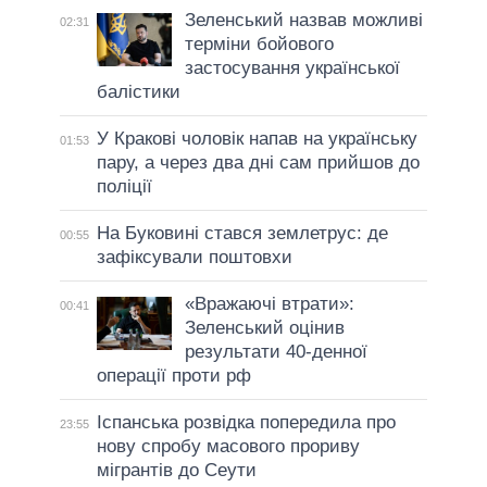
Зеленський назвав можливі
02:31
терміни бойового
застосування української
балістики
У Кракові чоловік напав на українську
01:53
пару, а через два дні сам прийшов до
поліції
На Буковині стався землетрус: де
00:55
зафіксували поштовхи
«Вражаючі втрати»:
00:41
Зеленський оцінив
результати 40-денної
операції проти рф
Іспанська розвідка попередила про
23:55
нову спробу масового прориву
мігрантів до Сеути