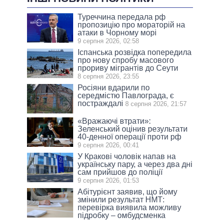
Туреччина передала рф
пропозицію про мораторій на
атаки в Чорному морі
9 серпня 2026, 02:58
Іспанська розвідка попередила
про нову спробу масового
прориву мігрантів до Сеути
8 серпня 2026, 23:55
Росіяни вдарили по
середмістю Павлограда, є
постраждалі
8 серпня 2026, 21:57
«Вражаючі втрати»:
Зеленський оцінив результати
40-денної операції проти рф
9 серпня 2026, 00:41
У Кракові чоловік напав на
українську пару, а через два дні
сам прийшов до поліції
9 серпня 2026, 01:53
Абітурієнт заявив, що йому
змінили результат НМТ:
перевірка виявила можливу
підробку – омбудсменка