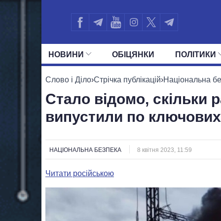
НОВИНИ
ОБIЦЯНКИ
ПОЛIТИКИ
УСІ ПОЛІТИКИ
ПРЕЗИДЕНТ І ОФ
Слово і Діло
›
Стрічка публікацій
›
Національна б
Стало відомо, скільки р
випустили по ключових 
НАЦІОНАЛЬНА БЕЗПЕКА
8 квітня 2023, 11:59
Читати російською