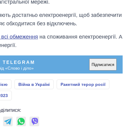
гістральної мережі.
яють достатньо електроенергії, щоб забезпечити
яє обходитися без відключень.
 всі обмеження
на споживання електроенергії. А
нергії.
У TELEGRAM
Підписатися
ід «Слово і діло»
сією
Війна в Україні
Ракетний терор росії
2023
ділитися: