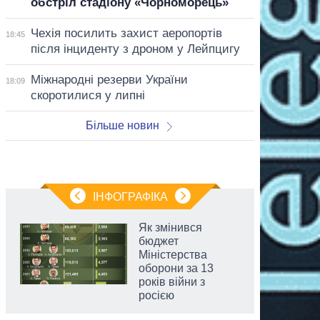
обстріл стадіону «Чорноморець»
Чехія посилить захист аеропортів
18:45
після інциденту з дроном у Лейпцигу
Міжнародні резерви України
18:09
скоротилися у липні
Більше новин
ІНФОГРАФІКА
Як змінився
бюджет
Міністерства
оборони за 13
років війни з
росією