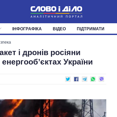
ІНФОГРАФІКА
ВІДЕО
ПІДТРИМАТИ
ІС
СТРІЧКА
ВЕРХОВНА РАДА
ПОДІЇ
СТАТТІ
КАБІНЕТ МІНІСТРІВ
ДУМКИ
ОГЛЯДИ
ГОЛОВИ ОБЛАДМІНІСТРА
ДАЙДЖЕСТИ
езпека
акет і дронів росіяни
ПОЛІТИКА
ДЕПУТАТИ
ЕКОНОМІКА
КОМІТЕТИ
СУСПІЛЬСТВО
ФРАКЦІЇ
ОКРУГИ
СВІТ
енергооб’єктах України