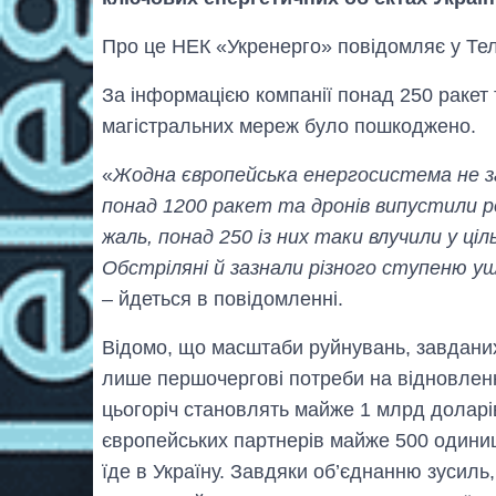
Про це НЕК «Укренерго» повідомляє у Тел
За інформацією компанії понад 250 ракет т
магістральних мереж було пошкоджено.
«
Жодна європейська енергосистема не з
понад 1200 ракет та дронів випустили р
жаль, понад 250 із них таки влучили у ц
Обстріляні й зазнали різного ступеню у
– йдеться в повідомленні.
Відомо, що масштаби руйнувань, завданих 
лише першочергові потреби на відновленн
цьогоріч становлять майже 1 млрд доларі
європейських партнерів майже 500 одини
їде в Україну. Завдяки об’єднанню зусиль,