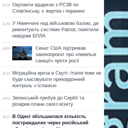
Окупанти вдарили з РСЗВ по
22:29
Слов'янську, є жертва і поранені
У Німеччині над військовою базою, де
21:45
ремонтують системи Patriot, помітили
невідомі БПЛА
Сенат США підтримав
20:55
законопроєкт про «пекельні
санкції» проти росії
Міграційна криза в Сеуті: Італія поки не
20:19
буде скасовувати прикордонний
контроль з Іспанією
Зеленський прибув до Сербії та
19:52
розкрив плани свого візиту
В Одесі збільшилася кількість
19:17
постраждалих через російський