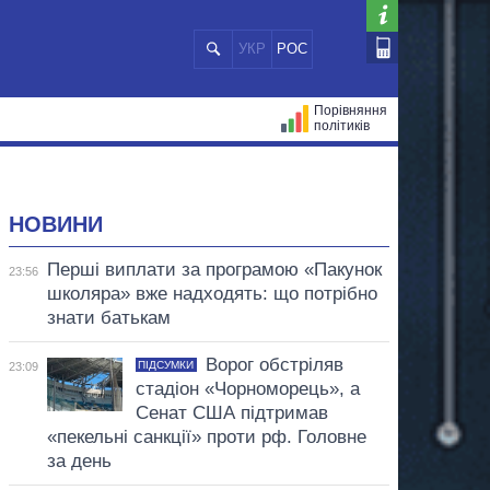
УКР
РОС
Порівняння
політиків
ЦІЙ
МЕРИ МІСТ
ВСІ ПЕРСОНИ
НОВИНИ
Перші виплати за програмою «Пакунок
23:56
школяра» вже надходять: що потрібно
знати батькам
Ворог обстріляв
ПІДСУМКИ
23:09
стадіон «Чорноморець», а
Сенат США підтримав
«пекельні санкції» проти рф. Головне
за день