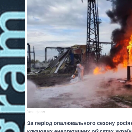
Укрінформ
За період опалювального сезону росіян
ключових енергетичних об’єктах Україн