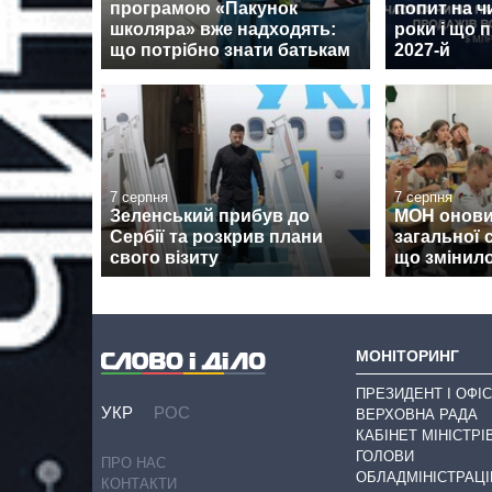
програмою «Пакунок
попит на ч
школяра» вже надходять:
роки і що 
що потрібно знати батькам
2027-й
7 серпня
7 серпня
Зеленський прибув до
МОН онови
Сербії та розкрив плани
загальної 
свого візиту
що змінил
МОНІТОРИНГ
ПРЕЗИДЕНТ І ОФІС
УКР
РОС
ВЕРХОВНА РАДА
КАБІНЕТ МІНІСТРІ
ГОЛОВИ
ПРО НАС
ОБЛАДМІНІСТРАЦІ
КОНТАКТИ