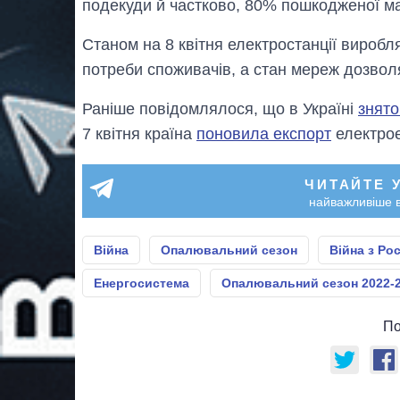
подекуди й частково, 80% пошкодженої ма
Станом на 8 квітня електростанції виробл
потреби споживачів, а стан мереж дозвол
Раніше повідомлялося, що в Україні
знято
7 квітня країна
поновила експорт
електрое
ЧИТАЙТЕ 
найважливіше в
Війна
Опалювальний сезон
Війна з Ро
Енергосистема
Опалювальний сезон 2022-
По