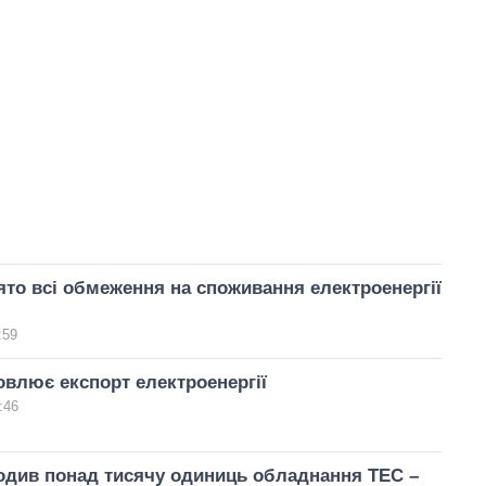
нято всі обмеження на споживання електроенергії
:59
овлює експорт електроенергії
:46
одив понад тисячу одиниць обладнання ТЕС –