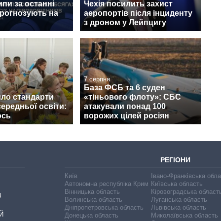
ипи за останні
Чехія посилить захист
прогнозують на
аеропортів після інциденту
з дроном у Лейпцигу
7 серпня
База ФСБ та 6 суден
ло стандарти
«тіньового флоту»: СБС
середньої освіти:
атакували понад 100
ось
ворожих цілей росіян
РЕГІОНИ
Київ
Івано-Франківська обл
Автономна республіка Крим
Київська область
Вінницька область
Кіровоградська област
В
Волинська область
Луганська область
Дніпропетровська область
Львівська область
Й
Донецька область
Миколаївська область