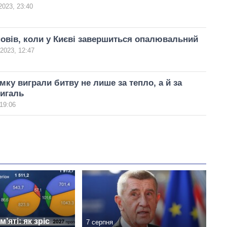
2023, 23:40
овів, коли у Києві завершиться опалювальний
 2023, 12:47
имку виграли битву не лише за тепло, а й за
мигаль
19:06
’яті: як зріс
7 серпня