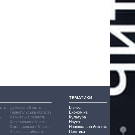
ТЕМАТИКИ
асть
Сумська область
Бізнес
Тернопільська область
Економіка
ь
Харківська область
Культура
Херсонська область
Наука
Хмельницька область
Національна безпека
Черкаська область
Політика