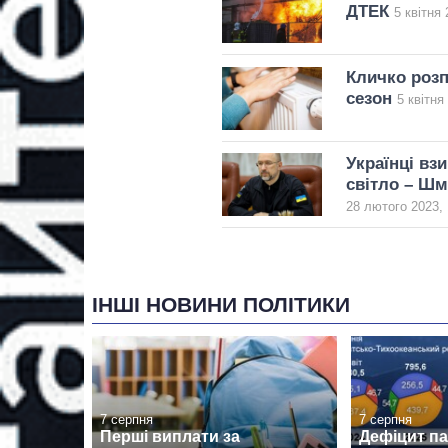
ДТЕК
5 квітня 
Кличко розп
сезон
5 квітня
Українці вз
світло – Ш
28 лютого 2023, 
ІНШІ НОВИНИ ПОЛІТИКИ
7 серпня
7 серпня
Перші виплати за
Дефіцит пам