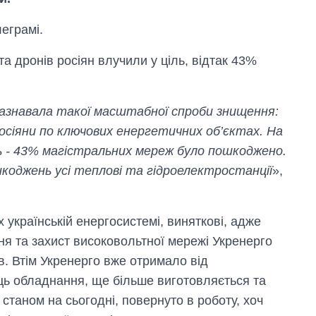
еграмі.
а дронів росіян влучили у ціль, відтак 43%
азнавала такої масштабної спроби знищення:
осіяни по ключових енергетичних об’єктах. На
іль - 43% магістральних мереж було пошкоджено.
шкоджень усі теплові та гідроелектростанції
»,
українській енергосистемі, виняткові, адже
Дефіцит пам’яті:
як зріс попит на
я та захист високовольтної мережі Укренерго
чипи за останні
в. Втім Укренерго вже отримало від
роки і що
прогнозують на
ць обладнання, ще більше виготовляється та
2027-й
 станом на сьогодні, повернуто в роботу, хоч