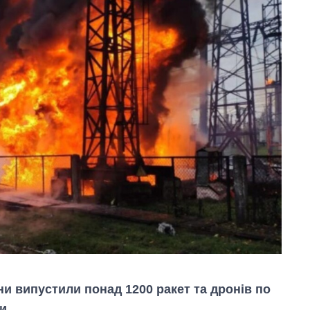
и випустили понад 1200 ракет та дронів по
и.