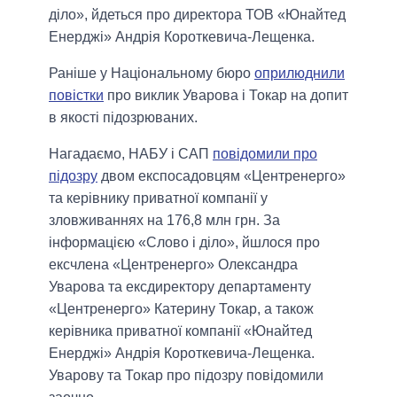
діло», йдеться про директора ТОВ «Юнайтед
Енерджі» Андрія Короткевича-Лещенка.
Раніше у Національному бюро
оприлюднили
повістки
про виклик Уварова і Токар на допит
в якості підозрюваних.
Нагадаємо, НАБУ і САП
повідомили про
підозру
двом експосадовцям «Центренерго»
та керівнику приватної компанії у
зловживаннях на 176,8 млн грн. За
інформацією «Слово і діло», йшлося про
ексчлена «Центренерго» Олександра
Уварова та ексдиректору департаменту
«Центренерго» Катерину Токар, а також
керівника приватної компанії «Юнайтед
Енерджі» Андрія Короткевича-Лещенка.
Уварову та Токар про підозру повідомили