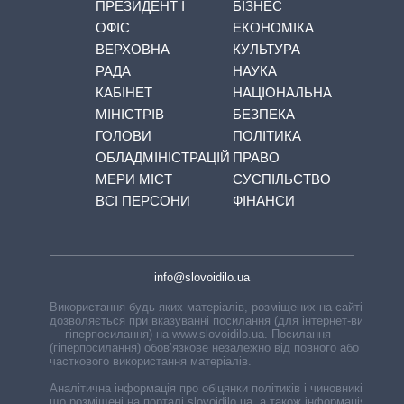
ПРЕЗИДЕНТ І
БІЗНЕС
ОФІС
ЕКОНОМІКА
ВЕРХОВНА
КУЛЬТУРА
РАДА
НАУКА
КАБІНЕТ
НАЦІОНАЛЬНА
МІНІСТРІВ
БЕЗПЕКА
ГОЛОВИ
ПОЛІТИКА
ОБЛАДМІНІСТРАЦІЙ
ПРАВО
МЕРИ МІСТ
СУСПІЛЬСТВО
ВСІ ПЕРСОНИ
ФІНАНСИ
info@slovoidilo.ua
Використання будь-яких матеріалів, розміщених на сайті,
дозволяється при вказуванні посилання (для інтернет-видань
— гіперпосилання) на www.slovoidilo.ua. Посилання
(гіперпосилання) обов’язкове незалежно від повного або
часткового використання матеріалів.
Аналітична інформація про обіцянки політиків і чиновників,
що розміщені на порталі slovoidilo.ua, а також інформація про