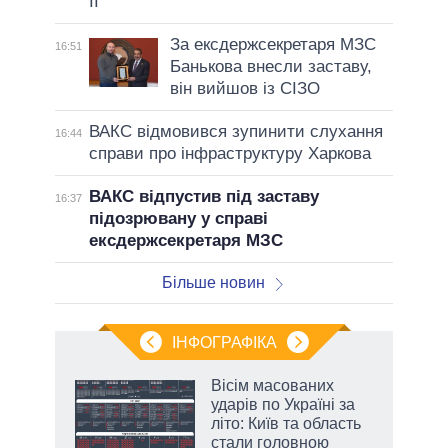
II
За ексдержсекретаря МЗС
16:51
Банькова внесли заставу,
він вийшов із СІЗО
ВАКС відмовився зупинити слухання
16:44
справи про інфраструктуру Харкова
ВАКС відпустив під заставу
16:37
підозрювану у справі
ексдержсекретаря МЗС
Більше новин
ІНФОГРАФІКА
Вісім масованих
раїні
ударів по Україні за
ої
літо: Київ та область
стали головною