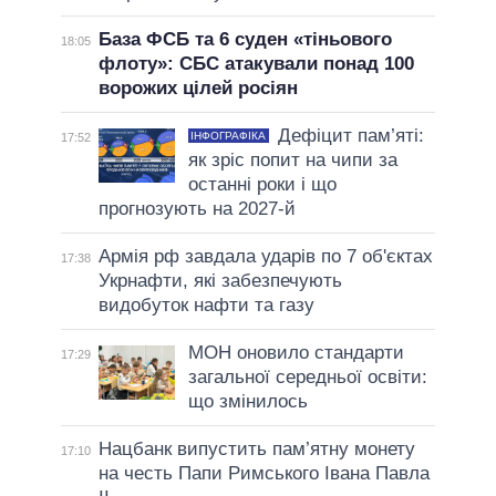
База ФСБ та 6 суден «тіньового
18:05
флоту»: СБС атакували понад 100
ворожих цілей росіян
Дефіцит пам’яті:
ІНФОГРАФІКА
17:52
як зріс попит на чипи за
останні роки і що
прогнозують на 2027-й
Армія рф завдала ударів по 7 об'єктах
17:38
Укрнафти, які забезпечують
видобуток нафти та газу
МОН оновило стандарти
17:29
загальної середньої освіти:
що змінилось
Нацбанк випустить пам’ятну монету
17:10
на честь Папи Римського Івана Павла