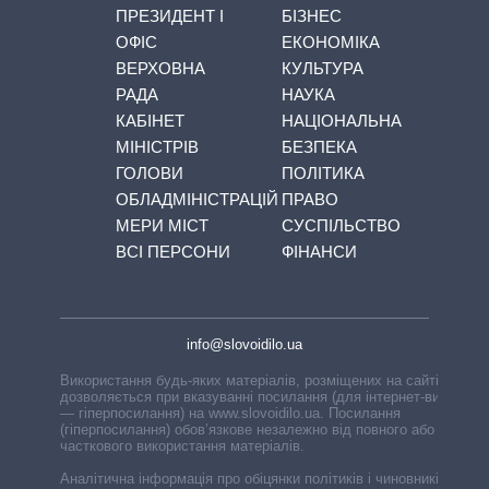
ПРЕЗИДЕНТ І
БІЗНЕС
ОФІС
ЕКОНОМІКА
ВЕРХОВНА
КУЛЬТУРА
РАДА
НАУКА
КАБІНЕТ
НАЦІОНАЛЬНА
МІНІСТРІВ
БЕЗПЕКА
ГОЛОВИ
ПОЛІТИКА
ОБЛАДМІНІСТРАЦІЙ
ПРАВО
МЕРИ МІСТ
СУСПІЛЬСТВО
ВСІ ПЕРСОНИ
ФІНАНСИ
info@slovoidilo.ua
Використання будь-яких матеріалів, розміщених на сайті,
дозволяється при вказуванні посилання (для інтернет-видань
— гіперпосилання) на www.slovoidilo.ua. Посилання
(гіперпосилання) обов’язкове незалежно від повного або
часткового використання матеріалів.
Аналітична інформація про обіцянки політиків і чиновників,