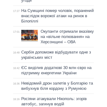
угоди
На Сумщині помер чоловік, поранений
17:27
внаслідок ворожої атаки на ринок в
Білопіллі
Окупанти отримали вказівку
17:01
на «вільне полювання» на
Херсонщині – ОВА
Сербія допоможе відбудувати одне з
16:48
українських міст
ЄС виділив додаткові 30 млн євро на
16:42
підтримку енергетики України
Невідомий дрон залетів у Болгарію та
16:36
вибухнув біля кордону з Румунією
Росіяни атакували Нікополь: згорів
16:16
автобус, загинув водій