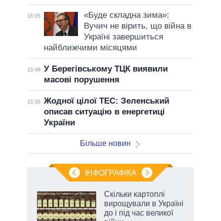
«Буде складна зима»:
16:05
Вучич не вірить, що війна в
Україні завершиться
найближчими місяцями
У Берегівському ТЦК виявили
15:48
масові порушення
Жодної цілої ТЕС: Зеленський
15:38
описав ситуацію в енергетиці
України
Більше новин
ІНФОГРАФІКА
Скільки картоплі
 за
вирощували в Україні
асть
до і під час великої