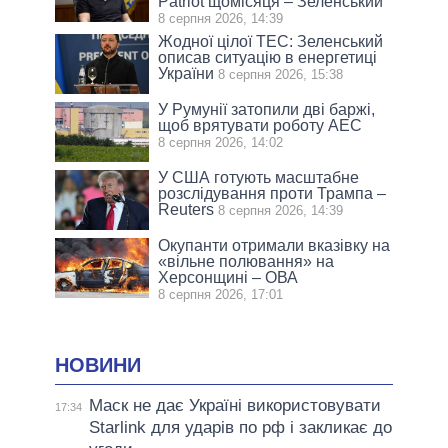
Patriot щомісяця – Зеленський
8 серпня 2026, 14:39
Жодної цілої ТЕС: Зеленський
описав ситуацію в енергетиці
України
8 серпня 2026, 15:38
У Румунії затопили дві баржі,
щоб врятувати роботу АЕС
8 серпня 2026, 14:02
У США готують масштабне
розслідування проти Трампа –
Reuters
8 серпня 2026, 14:39
Окупанти отримали вказівку на
«вільне полювання» на
Херсонщині – ОВА
8 серпня 2026, 17:01
НОВИНИ
Маск не дає Україні використовувати
17:34
Starlink для ударів по рф і закликає до