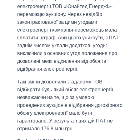
електроенергії ТОВ «Юнайтед Енерджі»-
переможцю аукціону. Через невідбір
законтрактованої за цими угодами
електроенергії компанія-переможець мала
сплатити штраф. Аби цього уникнути, з ПАТ
заднім числом уклали додаткові угоди:
виключили з основних угод положення про
дозволені межі відхилення від обсягів
відібрання електроенергії.
Такі зміни дозволили згаданому ТОВ
відбирати будь-який обсяг електроенергії,
незважаючи на те, що за умовою
проведених аукціонів відібрання договірного
обсягу електроенергії мало бути
гарантоване. У результаті цих дій ПАТ не
отримало 176,8 млн грн.