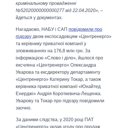
кримінальному провадженні
№52020000000000277 від 22.04.2020»
, –
йдеться у документах.
Нагадаємо, НАБУ і САП
повідомили про
підозру
двом експосадовцям «Центренерго»
та керівнику приватної компанії у
зловживаннях на 176,8 млн грн. За
інформацією «Слово і діло», йшлося про
ексчлена «Центренерго» Олександра
Уварова та ексдиректору департаменту
«Центренерго» Катерину Токар, а також
керівника приватної компанії «Юнайтед
Енерджі» Андрія Короткевича-Лещенка.
Уварову та Токар про підозру повідомили
заочно.
За даними слідства, у 2020 році ПАТ
«Центренерго» уклав угоду про продаж