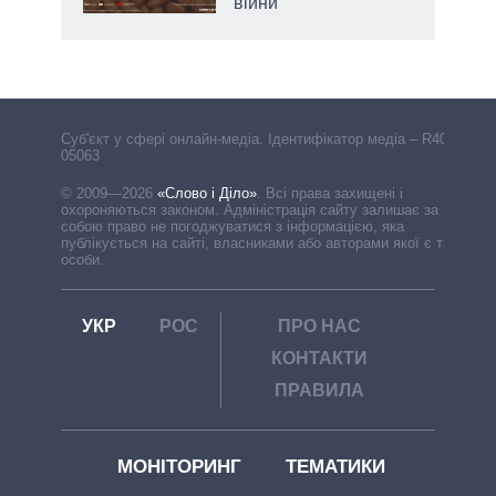
війни
Cуб'єкт у сфері онлайн-медіа. Ідентифікатор медіа – R40-
05063
© 2009—2026
«Слово і Діло»
.
Всі права захищені і
охороняються законом. Адміністрація сайту залишає за
собою право не погоджуватися з інформацією, яка
публікується на сайті, власниками або авторами якої є треті
особи.
УКР
РОС
ПРО НАС
КОНТАКТИ
ПРАВИЛА
МОНІТОРИНГ
ТЕМАТИКИ