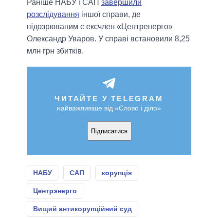
Раніше НАБУ і САП
завершили
розслідування
іншої справи, де
підозрюваним є ексчлен «Центренерго»
Олександр Уваров. У справі встановили 8,25
млн грн збитків.
ЧИТАЙТЕ У TELEGRAM
найважливіше від «Слово і діло»
Підписатися
НАБУ
САП
корупція
Центрэнерго
Вищий антикорупційний суд