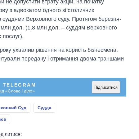
би не допустити втрату акцій, на початку
аспірантуру
ову з адвокатом одного зі столичних
 з суддями Верховного суду. Протягом березня-
7 млн дол. (1,8 млн дол. – суддям Верховного
 послуг).
 року ухвалив рішення на користь бізнесмена.
ентували передачу і отримання двома траншами
У TELEGRAM
Підписатися
ід «Слово і діло»
рховний Суд
Суддя
зєв
ділитися: