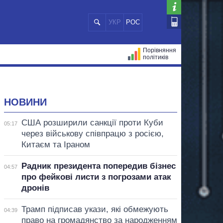
УКР
РОС
Порівняння
політиків
ЦІЙ
МЕРИ МІСТ
ВСІ ПЕРСОНИ
НОВИНИ
США розширили санкції проти Куби
05:17
через військову співпрацю з росією,
Китаєм та Іраном
Радник президента попередив бізнес
04:57
про фейкові листи з погрозами атак
дронів
Трамп підписав укази, які обмежують
04:39
право на громадянство за народженням