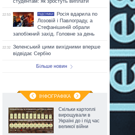
студентам: як зростуть виплати
Росія вдарила по
ПІДСУМКИ
22:53
Лозовій і Павлограду, а
Стефанішиній обрали
запобіжний захід. Головне за день
Зеленський цими вихідними вперше
22:32
відвідає Сербію
Більше новин
ІНФОГРАФІКА
Скільки картоплі
вирощували в
Україні до і під час
великої війни