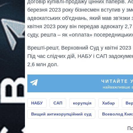
договір купівлі-продажу цінних паперів. А
березня 2023 року бізнесмен вступив у зм
адвокатських об'єднань, який мав зв'язки
квітня 2023 року він передав адвокату 2,
суду, решта – як «оплата» посередницьких
Врешті-решт, Верховний Суд у квітні 2023
Під час слідчих дій, НАБУ і САП задокум
2,6 млн дол.
ЧИТАЙТЕ 
найважливіше в
НАБУ
САП
корупція
Хабар
Ве
Вищий антикорупційний суд
Всеволод Кня
По