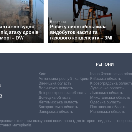
6 серпня
вантажне судно
Росія у липні збільшила
під атаку дронів
видобуток нафти та
морі – DW
газового конденсату – ЗМІ
РЕГІОНИ
Київ
Івано-Франківська обл
Автономна республіка Крим
Київська область
Вінницька область
Кіровоградська област
В
Волинська область
Луганська область
Дніпропетровська область
Львівська область
Й
Донецька область
Миколаївська область
Житомирська область
Одеська область
Закарпатська область
Полтавська область
Запорізька область
Рівненська область
 дозволяється при вказуванні посилання (для інтернет-видань — гіперпоси
стання матеріалів.