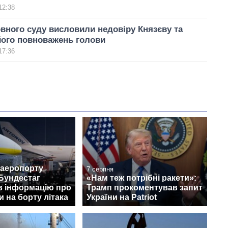
12:38
вного суду висловили недовіру Князєву та
його повноважень голови
17:36
 аеропорту
7 серпня
Бундестаг
«Нам теж потрібні ракети»:
в інформацію про
Трамп прокоментував запит
 на борту літака
України на Patriot