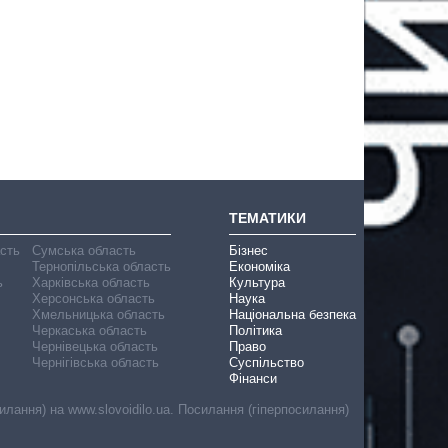
ТЕМАТИКИ
асть
Сумська область
Бізнес
Тернопільська область
Економіка
ь
Харківська область
Культура
Херсонська область
Наука
Хмельницька область
Національна безпека
Черкаська область
Політика
Чернівецька область
Право
Чернігівська область
Суспільство
Фінанси
лання) на www.slovoidilo.ua. Посилання (гіперпосилання)