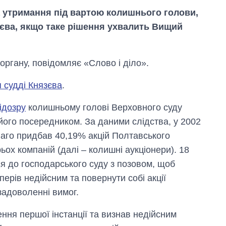
 утримання під вартою колишнього голови,
єва, якщо таке рішення ухвалить Вищий
органу, повідомляє «Слово і діло».
 судді Князєва
.
ідозру
колишньому голові Верховного суду
його посередником. За даними слідства, у 2002
ваго придбав 40,19% акцій Полтавського
ьох компаній (далі – колишні аукціонери). 18
я до господарського суду з позовом, щоб
перів недійсним та повернути собі акції
Як за 10 років
задоволенні вимог.
змінилася кількість
вступників на
бакалаврат,
ення першої інстанції та визнав недійсним
магістратуру та