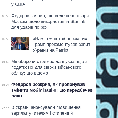
у США
Федоров заявив, що веде переговори з
03:56
Маском щодо використання Starlink
для ударів по рф
«Нам теж потрібні ракети»:
02:59
Трамп прокоментував запит
України на Patriot
Міноборони отримає дані українців з
01:59
податкової для звірки військового
обліку: що відомо
Федоров розкрив, як пропонував
01:24
змінити мобілізацію: що передбачав
план
В Україні анонсували підвищення
23:45
зарплат учителям і стипендій