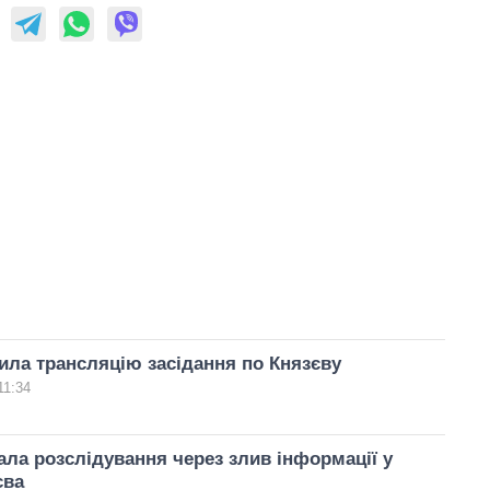
ла трансляцію засідання по Князєву
11:34
ла розслідування через злив інформації у
єва