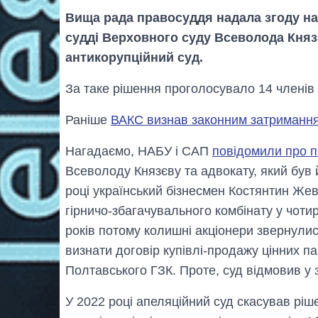
Вища рада правосуддя надала згоду на
судді Верховного суду Всеволода Княз
антикорупційний суд.
За таке рішення проголосувало 14 членів 
Раніше
ВАКС визнав законним затримання
Нагадаємо, НАБУ і САП
повідомили про п
Всеволоду Князєву та адвокату, який був 
році український бізнесмен Костянтин Же
гірничо-збагачувального комбінату у чотир
років потому колишні акціонери звернулис
визнати договір купівлі-продажу цінних па
Полтавського ГЗК. Проте, суд відмовив у 
У 2022 році апеляційний суд скасував ріш