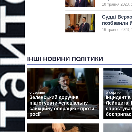
18 травня 2023, 
Судді Верхо
позбавили 
16 травня 2023, 
ІНШІ НОВИНИ ПОЛІТИКИ
6 серпня
6 серпня
Зеленський доручив
Інцидент в
підготувати «спеціальну
Лейпцига: 
санкційну операцію» проти
спростува
росії
боєприпаси