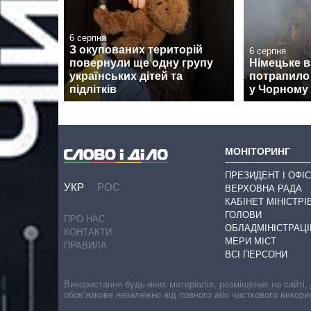
6 серпня
З окупованих територій
6 серпня
повернули ще одну групу
Німецьке 
українських дітей та
потрапило 
підлітків
у Чорному 
МОНІТОРИНГ
ПРЕЗИДЕНТ І ОФІС
УКР
РОС
ВЕРХОВНА РАДА
КАБІНЕТ МІНІСТРІ
ГОЛОВИ
ПРО НАС
ОБЛАДМІНІСТРАЦІ
КОНТАКТИ
МЕРИ МІСТ
ПРАВИЛА
ВСІ ПЕРСОНИ
Використання будь-яких матеріалів, розміщених на сайті,
обов’язкове незалежно від повного або часткового викори