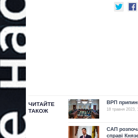
ВРП припини
ЧИТАЙТЕ
18 травня 2023, 
ТАКОЖ
САП розпоча
справі Княз