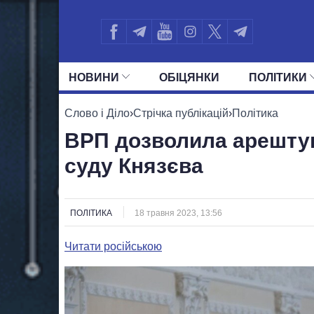
НОВИНИ
ОБIЦЯНКИ
ПОЛIТИКИ
УСІ ПОЛІТИКИ
ПРЕЗИДЕНТ І ОФ
Слово і Діло
›
Стрічка публікацій
›
Політика
ВРП дозволила арешту
суду Князєва
ПОЛІТИКА
18 травня 2023, 13:56
Читати російською