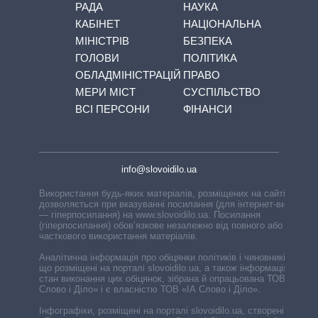
РАДА
НАУКА
КАБІНЕТ
НАЦІОНАЛЬНА
МІНІСТРІВ
БЕЗПЕКА
ГОЛОВИ
ПОЛІТИКА
ОБЛАДМІНІСТРАЦІЙ
ПРАВО
МЕРИ МІСТ
СУСПІЛЬСТВО
ВСІ ПЕРСОНИ
ФІНАНСИ
info@slovoidilo.ua
Використання будь-яких матеріалів, розміщених на сайті,
дозволяється при вказуванні посилання (для інтернет-видань
— гіперпосилання) на www.slovoidilo.ua. Посилання
(гіперпосилання) обов’язкове незалежно від повного або
часткового використання матеріалів.
Аналітична інформація про обіцянки політиків і чиновників,
що розміщені на порталі slovoidilo.ua, а також інформація про
стан виконання цих обіцянок, зібрана й опрацьована ТОВ «ІА
Слово і Діло» і є власністю ТОВ «ІА Слово і Діло».
Інфографіки, розміщені на порталі slovoidilo.ua, створені ГО