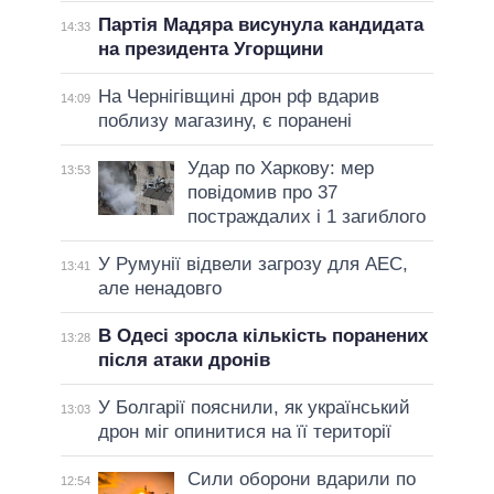
Партія Мадяра висунула кандидата
14:33
на президента Угорщини
На Чернігівщині дрон рф вдарив
14:09
поблизу магазину, є поранені
Удар по Харкову: мер
13:53
повідомив про 37
постраждалих і 1 загиблого
У Румунії відвели загрозу для АЕС,
13:41
але ненадовго
В Одесі зросла кількість поранених
13:28
після атаки дронів
У Болгарії пояснили, як український
13:03
дрон міг опинитися на її території
Сили оборони вдарили по
12:54