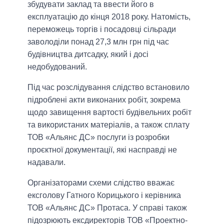
збудувати заклад та ввести його в
експлуатацію до кінця 2018 року. Натомість,
переможець торгів і посадовці сільради
заволоділи понад 27,3 млн грн під час
будівництва дитсадку, який і досі
недобудований.
Під час розслідування слідство встановило
підроблені акти виконаних робіт, зокрема
щодо завищення вартості будівельних робіт
та використаних матеріалів, а також сплату
ТОВ «Альянс ДС» послуги із розробки
проєктної документації, які насправді не
надавали.
Організаторами схеми слідство вважає
ексголову Гатного Корицького і керівника
ТОВ «Альянс ДС» Протаса. У справі також
підозрюють ексдиректорів ТОВ «Проектно-