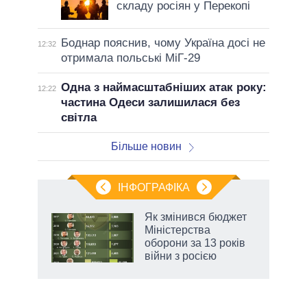
складу росіян у Перекопі
Боднар пояснив, чому Україна досі не
12:32
отримала польські МіГ-29
Одна з наймасштабніших атак року:
12:22
частина Одеси залишилася без
світла
Більше новин
ІНФОГРАФІКА
Як змінився бюджет
раїні
Міністерства
ої
оборони за 13 років
війни з росією
аспі