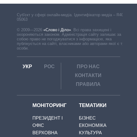
Cуб'єкт у сфері онлайн-медіа. Ідентифікатор медіа – R40-
05063
© 2009—2026
«Слово і Діло»
.
Всі права захищені і
охороняються законом. Адміністрація сайту залишає за
собою право не погоджуватися з інформацією, яка
публікується на сайті, власниками або авторами якої є треті
особи.
УКР
РОС
ПРО НАС
КОНТАКТИ
ПРАВИЛА
МОНІТОРИНГ
ТЕМАТИКИ
ПРЕЗИДЕНТ І
БІЗНЕС
ОФІС
ЕКОНОМІКА
ВЕРХОВНА
КУЛЬТУРА