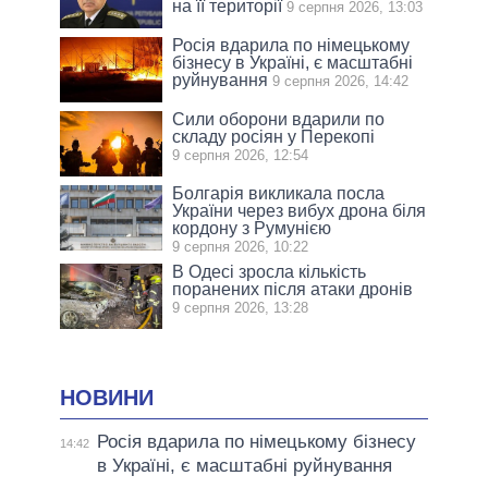
на її території
9 серпня 2026, 13:03
Росія вдарила по німецькому
бізнесу в Україні, є масштабні
руйнування
9 серпня 2026, 14:42
Сили оборони вдарили по
складу росіян у Перекопі
9 серпня 2026, 12:54
Болгарія викликала посла
України через вибух дрона біля
кордону з Румунією
9 серпня 2026, 10:22
В Одесі зросла кількість
поранених після атаки дронів
9 серпня 2026, 13:28
НОВИНИ
Росія вдарила по німецькому бізнесу
14:42
в Україні, є масштабні руйнування