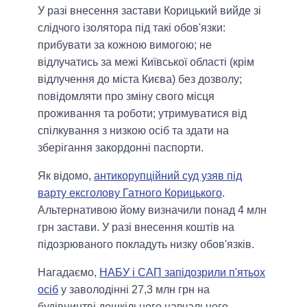
У разі внесення застави Корицький вийде зі
слідчого ізолятора під такі обов'язки:
прибувати за кожною вимогою; не
відлучатись за межі Київської області (крім
відлучення до міста Києва) без дозволу;
повідомляти про зміну свого місця
проживання та роботи; утримуватися від
спілкування з низкою осіб та здати на
зберігання закордонні паспорти.
Як відомо,
антикорупційний суд узяв під
варту ексголову Гатного Корицького
.
Альтернативою йому визначили понад 4 млн
грн застави. У разі внесення коштів на
підозрюваного покладуть низку обов'язків.
Нагадаємо,
НАБУ і САП запідозрили п'ятьох
осіб
у заволодінні 27,3 млн грн на
будівництві дошкільного навчального