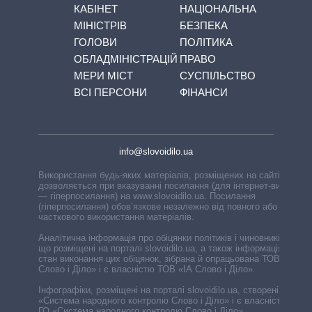
КАБІНЕТ
НАЦІОНАЛЬНА
МІНІСТРІВ
БЕЗПЕКА
ГОЛОВИ
ПОЛІТИКА
ОБЛАДМІНІСТРАЦІЙ
ПРАВО
МЕРИ МІСТ
СУСПІЛЬСТВО
ВСІ ПЕРСОНИ
ФІНАНСИ
info@slovoidilo.ua
Використання будь-яких матеріалів, розміщених на сайті,
дозволяється при вказуванні посилання (для інтернет-видань
— гіперпосилання) на www.slovoidilo.ua. Посилання
(гіперпосилання) обов’язкове незалежно від повного або
часткового використання матеріалів.
Аналітична інформація про обіцянки політиків і чиновників,
що розміщені на порталі slovoidilo.ua, а також інформація про
стан виконання цих обіцянок, зібрана й опрацьована ТОВ «ІА
Слово і Діло» і є власністю ТОВ «ІА Слово і Діло».
Інфографіки, розміщені на порталі slovoidilo.ua, створені ГО
«Система народного контролю Слово і Діло» і є власністю
ГО «Система народного контролю Слово і Діло».