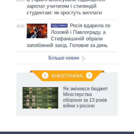
зарплат учителям і стипендій
студентам: як зростуть виплати
Росія вдарила по
ПІДСУМКИ
22:53
Лозовій і Павлограду, а
Стефанішиній обрали
запобіжний захід. Головне за день
Більше новин
ІНФОГРАФІКА
Як змінився бюджет
 за
Міністерства
асть
оборони за 13 років
війни з росією