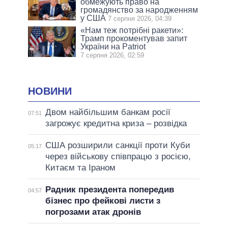
обмежують право на
громадянство за народженням
у США
7 серпня 2026, 04:39
«Нам теж потрібні ракети»:
Трамп прокоментував запит
України на Patriot
7 серпня 2026, 02:59
НОВИНИ
Двом найбільшим банкам росії
07:51
загрожує кредитна криза – розвідка
США розширили санкції проти Куби
05:17
через військову співпрацю з росією,
Китаєм та Іраном
Радник президента попередив
04:57
бізнес про фейкові листи з
погрозами атак дронів