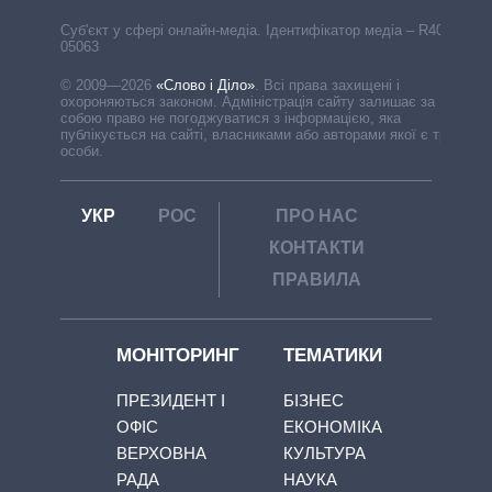
Cуб'єкт у сфері онлайн-медіа. Ідентифікатор медіа – R40-
05063
© 2009—2026
«Слово і Діло»
.
Всі права захищені і
охороняються законом. Адміністрація сайту залишає за
собою право не погоджуватися з інформацією, яка
публікується на сайті, власниками або авторами якої є треті
особи.
УКР
РОС
ПРО НАС
КОНТАКТИ
ПРАВИЛА
МОНІТОРИНГ
ТЕМАТИКИ
ПРЕЗИДЕНТ І
БІЗНЕС
ОФІС
ЕКОНОМІКА
ВЕРХОВНА
КУЛЬТУРА
РАДА
НАУКА