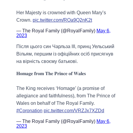
Her Majesty is crowned with Queen Mary’s
Crown.
pic.twitter.com/ROa9Q2nK2t
— The Royal Family (@RoyalFamily)
May 6,
2023
Після цього син Чарльза III, принц Уельський
Вільям, першим із офіційних осіб присягнув
на вірність своєму батькові.
𝐇𝐨𝐦𝐚𝐠𝐞 𝐟𝐫𝐨𝐦 𝐓𝐡𝐞 𝐏𝐫𝐢𝐧𝐜𝐞 𝐨𝐟 𝐖𝐚𝐥𝐞𝐬
The King receives ‘Homage’ (a promise of
allegiance and faithfulness), from The Prince of
Wales on behalf of The Royal Family.
#Coronation
pic.twitter.com/VRZJx7XZDd
— The Royal Family (@RoyalFamily)
May 6,
2023