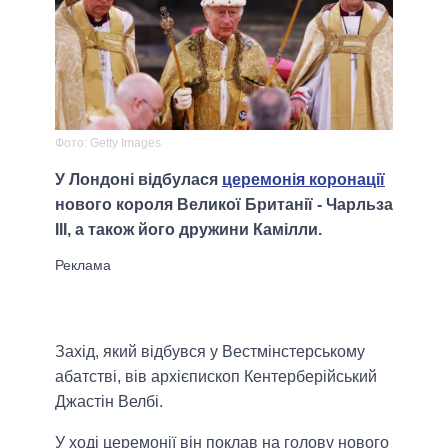
Фото: Getty Images
У Лондоні відбулася
церемонія коронації
нового короля Великої Британії - Чарльза
III, а також його дружини Камілли.
Захід, який відбувся у Вестмінстерському
абатстві, вів архієпископ Кентерберійський
Джастін Велбі.
У ході церемонії він поклав на голову нового