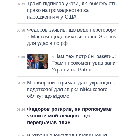
Трамп підписав укази, які обмежують
04:39
право на громадянство за
народженням у США
Федоров заявив, що веде переговори
03:56
з Маском щодо використання Starlink
для ударів по рф
«Нам теж потрібні ракети»:
02:59
Трамп прокоментував запит
України на Patriot
Міноборони отримає дані українців з
01:59
податкової для звірки військового
обліку: що відомо
Федоров розкрив, як пропонував
01:24
змінити мобілізацію: що
передбачав план
В Україні анонсували підвищення
23:45