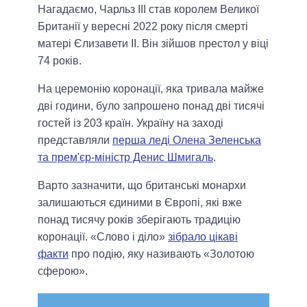
Нагадаємо, Чарльз III став королем Великої
Британії у вересні 2022 року після смерті
матері Єлизавети II. Він зійшов престол у віці
74 років.
На церемонію коронації, яка тривала майже
дві години, було запрошено понад дві тисячі
гостей із 203 країн. Україну на заході
представляли
перша леді Олена Зеленська
та прем'єр-міністр Денис Шмигаль
.
Варто зазначити, що британські монархи
залишаються єдиними в Європі, які вже
понад тисячу років зберігають традицію
коронації. «Слово і діло»
зібрало цікаві
факти
про подію, яку називають «Золотою
сферою».