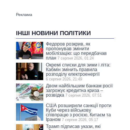
ІНШІ НОВИНИ ПОЛІТИКИ
Федоров розкрив, як
пропонував змінити
мобілізацію: що передбачав
план
7 серпня 2026, 01:24
Окремі списки для зими і літа:
Кабмін змінить правила
розподілу електроенергії
6 серпня 2026, 21:49
Двом найбільшим банкам росії
загрожує кредитна криза –
розвідка
7 серпня 2026, 07:51
США розширили санкції проти
Куби через військову
співпрацю з росією, Китаєм та
Іраном
7 серпня 2026, 05:17
Трамп підписав укази, які