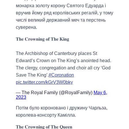
монарха золоту корону Святого Едуарда і
вручив йому ряд королівських регалій, у тому
числі великий державний меч та перстень
суверена.
𝐓𝐡𝐞 𝐂𝐫𝐨𝐰𝐧𝐢𝐧𝐠 𝐨𝐟 𝐓𝐡𝐞 𝐊𝐢𝐧𝐠
The Archbishop of Canterbury places St
Edward’s Crown on The King’s anointed head.
The clergy, congregation and choir all cry ‘God
Save The King’.
#Coronation
pic.twitter.com/kGrV3W0bky
— The Royal Family (@RoyalFamily)
May 6,
2023
Потім було короновано і дружину Чарльза,
королева-консорту Камілла.
𝐓𝐡𝐞 𝐂𝐫𝐨𝐰𝐧𝐢𝐧𝐠 𝐨𝐟 𝐓𝐡𝐞 𝐐𝐮𝐞𝐞𝐧