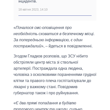
інцидентів.
18 квітня 2023, 14:10
«
Почалося смс-оповіщення про
необхідність сховатися в безпечному місці.
За попередньою інформацією, є один
постраждалий
», – йдеться в повідомленні.
Згодом Гладков розповів, що ЗСУ нібито
обстріляли центр міста зі ствольної
артилерії. Постраждала одна людина,
чоловіка з осколковими пораненнями грудної
клітки та правого плеча госпіталізували до
лікарні у важкому стані. Повідомив
губернатор також і про руйнування. ⠀
«
Є два прямі попадання в будівлю
торгового центру та школи, сильно