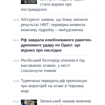
стало відомо про
постраждалих
Абітурієнт заявив, що йому змінили
04:59
результат НМТ: перевірка виявила
можливу підробку – омбудсменка
Рф завдала комбінованого ракетно-
04:41
дронового удару по Одесі: що
відомо про наслідки
Російський Бєлгород опинився під
03:56
масованою атакою, у місті
спалахнули пожежі
Туреччина передала рф пропозицію
02:58
про мораторій на атаки в Чорному
морі
Зеленський назвав можливі
02:31