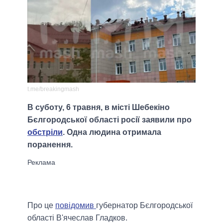
t.me/breakingmash
В суботу, 6 травня, в місті Шебекіно
Бєлгородської області росії заявили про
обстріли
. Одна людина отримала
поранення.
Про це
повідомив
губернатор Бєлгородської
області В'ячеслав Гладков.