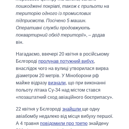
пошкоджені покрівлі, також є прильоти на
територію одного із промислових
підприємств. Посічено 5 машин.
Оперативні служби продовжують
поквартирний обхід території
», – додав
він.
Нагадаємо, ввечері 20 квітня в російському
Бєлгороді
пролунав потужний вибух
,
внаслідок чого на вулиці утворилася вирва
діаметром 20 метрів. У Міноборони рф
майже відразу
визнали
, що при виконанні
польоту літака Су-34 над містом стався
«позаштатний сход авіаційного боєприпасу».
22 квітня у Бєлгороді
знайшли
ще одну
авіабомбу недалеко від місця вибуху першої.
А 4 травня
повідомили про третю
знайдену