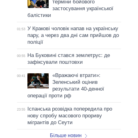
терміни бойового
застосування української
балістики
У Кракові чоловік напав на українську
01:53
пару, а через два дні сам прийшов до
поліції
На Буковині стався землетрус: де
00:55
зафіксували поштовхи
«Вражаючі втрати»:
00:41
Зеленський оцінив
результати 40-денної
операції проти рф
Іспанська розвідка попередила про
23:55
нову спробу масового прориву
мігрантів до Сеути
Більше новин