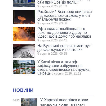
сам прийшов до поліції
9 серпня 2026, 01:53
Російський Бєлгород опинився
під масованою атакою, у місті
спалахнули пожежі
9 серпня 2026, 03:56
Рф завдала комбінованого
ракетно-дронового удару по
Одесі: що відомо про наслідки
9 серпня 2026, 04:41
На Буковині стався землетрус:
де зафіксували поштовхи
9 серпня 2026, 00:55
У Києві після атаки рф
зафіксували забруднення
озера Кирилівське та струмка
Сирець
8 серпня 2026, 21:12
НОВИНИ
У Харкові внаслідок атаки
08:45
загинули люди, в Одесі