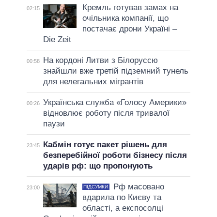
Кремль готував замах на
02:15
очільника компанії, що
постачає дрони Україні –
Die Zeit
На кордоні Литви з Білоруссю
00:58
знайшли вже третій підземний тунель
для нелегальних мігрантів
Українська служба «Голосу Америки»
00:26
відновлює роботу після тривалої
паузи
Кабмін готує пакет рішень для
23:45
безперебійної роботи бізнесу після
ударів рф: що пропонують
Рф масовано
ПІДСУМКИ
23:00
вдарила по Києву та
області, а експосолці