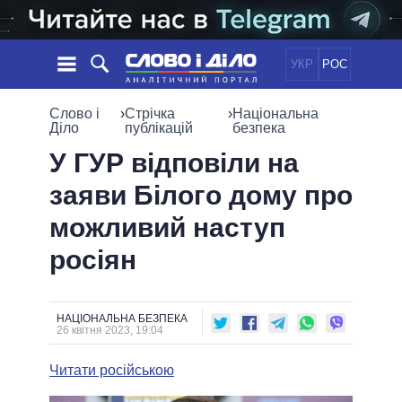
УКР
РОС
НОВИНИ
Слово і
›
Стрічка
›
Національна
Діло
публікацій
безпека
ОБIЦЯНКИ
СТРІЧКА
ПОЛІТИКА
У ГУР відповіли на
ПОДІЇ
ЕКОНОМІКА
заяви Білого дому про
ПОЛIТИКИ
СТАТТІ
СУСПІЛЬСТВО
можливий наступ
ІНФОГРАФІКА
ДУМКИ
СВІТ
УСІ ПОЛІТИКИ
росіян
ОГЛЯДИ
ПРЕЗИДЕНТ І ОФІС
ВІДЕО
ДАЙДЖЕСТИ
ВЕРХОВНА РАДА
ПІДТРИМАТИ
КАБІНЕТ МІНІСТРІВ
НАЦІОНАЛЬНА БЕЗПЕКА
26 квітня 2023, 19:04
ГОЛОВИ ОБЛАДМІНІСТРАЦІЙ
ПОРІВНЯННЯ ПОЛІТИКІВ
МЕРИ МІСТ
Читати російською
ВСІ ПЕРСОНИ