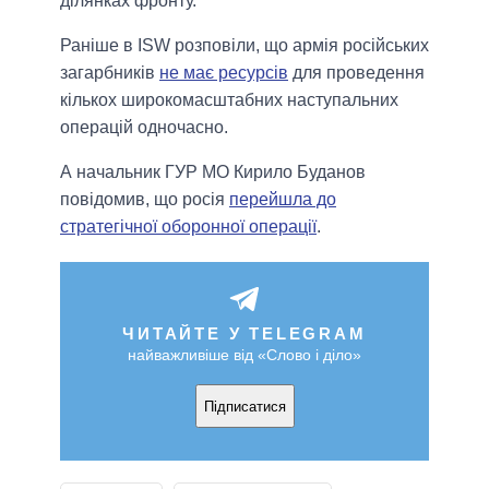
ділянках фронту.
Раніше в ISW розповіли, що армія російських
загарбників
не має ресурсів
для проведення
кількох широкомасштабних наступальних
операцій одночасно.
А начальник ГУР МО Кирило Буданов
повідомив, що росія
перейшла до
стратегічної оборонної операції
.
ЧИТАЙТЕ У TELEGRAM
найважливіше від «Слово і діло»
Підписатися