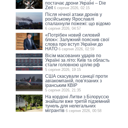
постачає дрони Україні – Die
Zeit
6 серпня 2026, 02:15
Після нічної атаки дронів у
російському Ярославлі
спалахнули пожежі: що відомо
6 серпня 2026, 04:57
«Потрібен новий силовий
блок»: Залужний пояснив свої
слова про вступ України до
НАТО
6 серпня 2026, 02:59
Вісім масованих ударів по
Україні за літо: Київ та область
стали головною ціллю рф
5 серпня 2026, 19:15
США скасували санкції проти
авіакомпаній, пов'язаних з
іранським КВІР
5 серпня 2026, 21:35
На кордоні Литви з Білоруссю
знайшли вже третій підземний
тунель для нелегальних
мігрантів
6 серпня 2026, 00:58