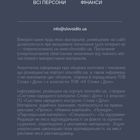
ВСІ ПЕРСОНИ
ФІНАНСИ
info@slovoidilo.ua
Використання будь-яких матеріалів, розміщених на сайті,
дозволяється при вказуванні посилання (для інтернет-видань
— гіперпосилання) на www.slovoidilo.ua. Посилання
(гіперпосилання) обов’язкове незалежно від повного або
часткового використання матеріалів.
Аналітична інформація про обіцянки політиків і чиновників,
що розміщені на порталі slovoidilo.ua, а також інформація про
стан виконання цих обіцянок, зібрана й опрацьована ТОВ «ІА
Слово і Діло» і є власністю ТОВ «ІА Слово і Діло».
Інфографіки, розміщені на порталі slovoidilo.ua, створені ГО
«Система народного контролю Слово і Діло» і є власністю
ГО «Система народного контролю Слово і Діло».
Матеріали, відмічені значками, публікуються на правах
реклами: «Промо», «Новини компаній», «Позиція»,
«Партнерський матеріал», «Спецпроєкт», «За підтримки».
Редакція не несе відповідальності за факти та оціночні
судження, оприлюднені у рекламних матеріалах. Згідно з
українським законодавством відповідальність за зміст
реклами несе рекламодавець.