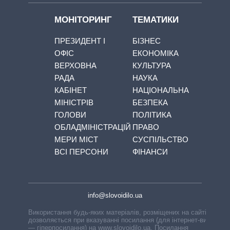
МОНІТОРИНГ
ТЕМАТИКИ
ПРЕЗИДЕНТ І
БІЗНЕС
ОФІС
ЕКОНОМІКА
ВЕРХОВНА
КУЛЬТУРА
РАДА
НАУКА
КАБІНЕТ
НАЦІОНАЛЬНА
МІНІСТРІВ
БЕЗПЕКА
ГОЛОВИ
ПОЛІТИКА
ОБЛАДМІНІСТРАЦІЙ
ПРАВО
МЕРИ МІСТ
СУСПІЛЬСТВО
ВСІ ПЕРСОНИ
ФІНАНСИ
info@slovoidilo.ua
Використання будь-яких матеріалів, розміщених на сайті,
дозволяється при вказуванні посилання (для інтернет-видань
— гіперпосилання) на www.slovoidilo.ua. Посилання