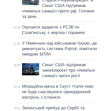
стадіон «Чорноморець», а
Сенат США підтримав
«пекельні санкції» проти рф. Головне
за день
Окупанти вдарили з РСЗВ по
22:29
Слов'янську, є жертва і поранені
У Німеччині над військовою базою, де
21:45
ремонтують системи Patriot, помітили
невідомі БПЛА
Сенат США підтримав
20:55
законопроєкт про «пекельні
санкції» проти росії
Міграційна криза в Сеуті: Італія поки
20:19
не буде скасовувати прикордонний
контроль з Іспанією
Зеленський прибув до Сербії та
19:52