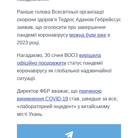
Раніше голова Всесвітньої організації
охорони здоров'я Тедрос Аданом Гебрейєсус
заявив, що оголосити про завершення
пандемії коронавірусу
можна буде вже
в
2023 році.
Нагадаємо, 30 січня ВООЗ
вирішила
офіційно продовжити
статус пандемії
коронавірусу як глобальної надзвичайної
ситуації.
Директор ФБР вважає, що
причиною
виникнення COVID-19
став, швидше за все,
«лабораторний інцидент» у китайському
місті Ухань.