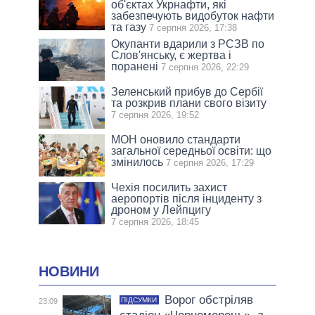
об'єктах Укрнафти, які
забезпечують видобуток нафти
та газу
7 серпня 2026, 17:38
Окупанти вдарили з РСЗВ по
Слов'янську, є жертва і
поранені
7 серпня 2026, 22:29
Зеленський прибув до Сербії
та розкрив плани свого візиту
7 серпня 2026, 19:52
МОН оновило стандарти
загальної середньої освіти: що
змінилось
7 серпня 2026, 17:29
Чехія посилить захист
аеропортів після інциденту з
дроном у Лейпцигу
7 серпня 2026, 18:45
НОВИНИ
Ворог обстріляв
ПІДСУМКИ
23:09