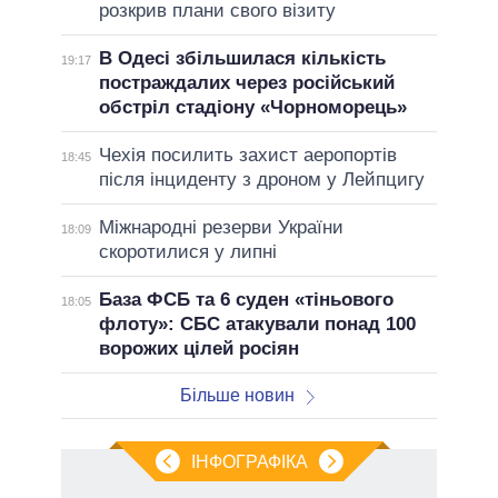
розкрив плани свого візиту
В Одесі збільшилася кількість
19:17
постраждалих через російський
обстріл стадіону «Чорноморець»
Чехія посилить захист аеропортів
18:45
після інциденту з дроном у Лейпцигу
Міжнародні резерви України
18:09
скоротилися у липні
База ФСБ та 6 суден «тіньового
18:05
флоту»: СБС атакували понад 100
ворожих цілей росіян
Більше новин
ІНФОГРАФІКА