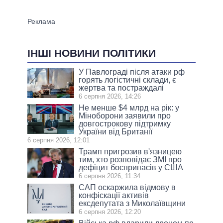
ІНШІ НОВИНИ ПОЛІТИКИ
У Павлограді після атаки рф
горять логістичні склади, є
жертва та постраждалі
6 серпня 2026, 14:26
Не менше $4 млрд на рік: у
Міноборони заявили про
довгострокову підтримку
України від Британії
6 серпня 2026, 12:01
Трамп пригрозив в'язницею
тим, хто розповідає ЗМІ про
дефіцит боєприпасів у США
6 серпня 2026, 11:34
САП оскаржила відмову в
конфіскації активів
ексдепутата з Миколаївщини
6 серпня 2026, 12:20