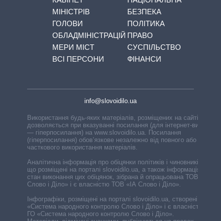
МІНІСТРІВ
БЕЗПЕКА
ГОЛОВИ
ПОЛІТИКА
ОБЛАДМІНІСТРАЦІЙ
ПРАВО
МЕРИ МІСТ
СУСПІЛЬСТВО
ВСІ ПЕРСОНИ
ФІНАНСИ
info@slovoidilo.ua
Використання будь-яких матеріалів, розміщених на сайті,
дозволяється при вказуванні посилання (для інтернет-видань
— гіперпосилання) на www.slovoidilo.ua. Посилання
(гіперпосилання) обов’язкове незалежно від повного або
часткового використання матеріалів.
Аналітична інформація про обіцянки політиків і чиновників,
що розміщені на порталі slovoidilo.ua, а також інформація про
стан виконання цих обіцянок, зібрана й опрацьована ТОВ «ІА
Слово і Діло» і є власністю ТОВ «ІА Слово і Діло».
Інфографіки, розміщені на порталі slovoidilo.ua, створені ГО
«Система народного контролю Слово і Діло» і є власністю
ГО «Система народного контролю Слово і Діло».