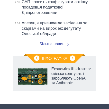
САП просить конфіскувати автівку
12:35
посадовця податкової
Дніпропетровщини
Апеляція призначила засідання за
12:24
скаргами на вирок ексдепутату
Одеської облради
Більше новин
ІНФОГРАФІКА
ільки
Економіка ШІ-гігантів:
нків
скільки коштують і
 за
заробляють OpenAI
ті
та Anthropic