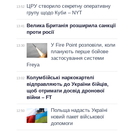
ЦРУ створило секретну оперативну
13:52
групу щодо Куби – NYT
Велика Британія розширила санкції
13:41
проти росії
У Fire Point розповіли, коли
13:30
планують перше бойове
застосування системи
Freya
Колумбійські наркокартелі
13:02
відправляють до України бійців,
щоб отримати досвід дронової
війни – FT
Польща надасть Україні
12:50
новий пакет військової
допомоги