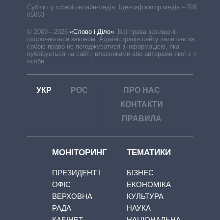
Cуб'єкт у сфері онлайн-медіа. Ідентифікатор медіа – R40-
05063
© 2009—2026
«Слово і Діло»
.
Всі права захищені і
охороняються законом. Адміністрація сайту залишає за
собою право не погоджуватися з інформацією, яка
публікується на сайті, власниками або авторами якої є треті
особи.
УКР
РОС
ПРО НАС
КОНТАКТИ
ПРАВИЛА
МОНІТОРИНГ
ТЕМАТИКИ
ПРЕЗИДЕНТ І
БІЗНЕС
ОФІС
ЕКОНОМІКА
ВЕРХОВНА
КУЛЬТУРА
РАДА
НАУКА
КАБІНЕТ
НАЦІОНАЛЬНА