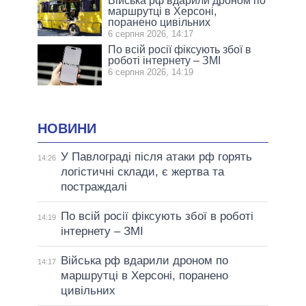
Війська рф вдарили дроном по
маршрутці в Херсоні,
поранено цивільних
6 серпня 2026, 14:17
По всій росії фіксують збої в
роботі інтернету – ЗМІ
6 серпня 2026, 14:19
НОВИНИ
У Павлограді після атаки рф горять
14:26
логістичні склади, є жертва та
постраждалі
По всій росії фіксують збої в роботі
14:19
інтернету – ЗМІ
Війська рф вдарили дроном по
14:17
маршрутці в Херсоні, поранено
цивільних