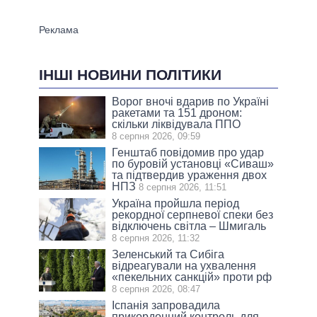
ІНШІ НОВИНИ ПОЛІТИКИ
Ворог вночі вдарив по Україні
ракетами та 151 дроном:
скільки ліквідувала ППО
8 серпня 2026, 09:59
Генштаб повідомив про удар
по буровій установці «Сиваш»
та підтвердив ураження двох
НПЗ
8 серпня 2026, 11:51
Україна пройшла період
рекордної серпневої спеки без
відключень світла – Шмигаль
8 серпня 2026, 11:32
Зеленський та Сибіга
відреагували на ухвалення
«пекельних санкцій» проти рф
8 серпня 2026, 08:47
Іспанія запровадила
прикордонний контроль для