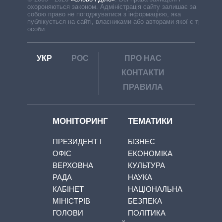
охороняються законом. Адміністрація сайту залишає за
собою право не погоджуватися з інформацією, яка
публікується на сайті, власниками або авторами якої є треті
особи.
УКР
РОС
ПРО НАС
КОНТАКТИ
ПРАВИЛА
МОНІТОРИНГ
ТЕМАТИКИ
ПРЕЗИДЕНТ І
БІЗНЕС
ОФІС
ЕКОНОМІКА
ВЕРХОВНА
КУЛЬТУРА
РАДА
НАУКА
КАБІНЕТ
НАЦІОНАЛЬНА
МІНІСТРІВ
БЕЗПЕКА
ГОЛОВИ
ПОЛІТИКА