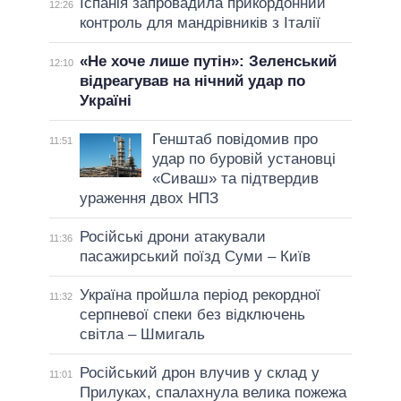
Іспанія запровадила прикордонний
12:26
контроль для мандрівників з Італії
«Не хоче лише путін»: Зеленський
12:10
відреагував на нічний удар по
Україні
Генштаб повідомив про
11:51
удар по буровій установці
«Сиваш» та підтвердив
ураження двох НПЗ
Російські дрони атакували
11:36
пасажирський поїзд Суми – Київ
Україна пройшла період рекордної
11:32
серпневої спеки без відключень
світла – Шмигаль
Російський дрон влучив у склад у
11:01
Прилуках, спалахнула велика пожежа