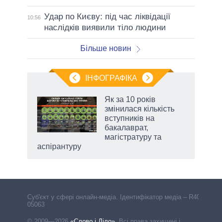
Удар по Києву: під час ліквідації
10:56
наслідків виявили тіло людини
Більше новин
ІНФОГРАФІКА
 як
Як за 10 років
и за
змінилася кількість
вступників на
2027-
бакалаврат,
магістратуру та
аспірантуру
Cуб'єкт у сфері онлайн-медіа. Ідентифікатор медіа – R40-
05063
© 2009—2026
«Слово і Діло»
.
Всі права захищені і