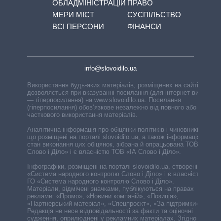
ОБЛАДМІНІСТРАЦІЙ
ПРАВО
МЕРИ МІСТ
СУСПІЛЬСТВО
ВСІ ПЕРСОНИ
ФІНАНСИ
info@slovoidilo.ua
Використання будь-яких матеріалів, розміщених на сайті,
дозволяється при вказуванні посилання (для інтернет-видань
— гіперпосилання) на www.slovoidilo.ua. Посилання
(гіперпосилання) обов’язкове незалежно від повного або
часткового використання матеріалів.
Аналітична інформація про обіцянки політиків і чиновників,
що розміщені на порталі slovoidilo.ua, а також інформація про
стан виконання цих обіцянок, зібрана й опрацьована ТОВ «ІА
Слово і Діло» і є власністю ТОВ «ІА Слово і Діло».
Інфографіки, розміщені на порталі slovoidilo.ua, створені ГО
«Система народного контролю Слово і Діло» і є власністю
ГО «Система народного контролю Слово і Діло».
Матеріали, відмічені значками, публікуються на правах
реклами: «Промо», «Новини компаній», «Позиція»,
«Партнерський матеріал», «Спецпроєкт», «За підтримки».
Редакція не несе відповідальності за факти та оціночні
судження, оприлюднені у рекламних матеріалах. Згідно з