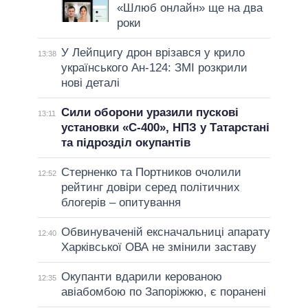
«Шлюб онлайн» ще на два
роки
У Лейпцигу дрон врізався у крило
13:38
українського Ан-124: ЗМІ розкрили
нові деталі
Сили оборони уразили пускові
13:11
установки «С-400», НПЗ у Татарстані
та підрозділ окупантів
Стерненко та Портников очолили
12:52
рейтинг довіри серед політичних
блогерів – опитування
Обвинуваченій ексначальниці апарату
12:40
Харківської ОВА не змінили заставу
Окупанти вдарили керованою
12:35
авіабомбою по Запоріжжю, є поранені