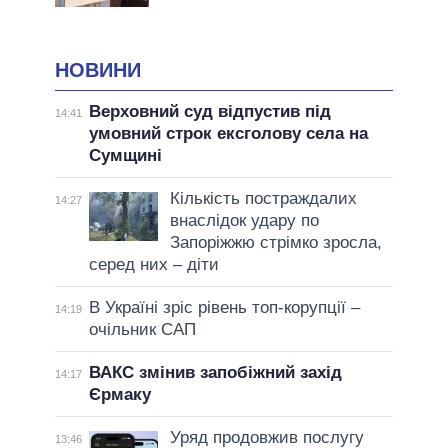
НОВИНИ
Верховний суд відпустив під
14:41
умовний строк ексголову села на
Сумщині
Кількість постраждалих
14:27
внаслідок удару по
Запоріжжю стрімко зросла,
серед них – діти
В Україні зріс рівень топ-корупції –
14:19
очільник САП
ВАКС змінив запобіжний захід
14:17
Єрмаку
Уряд продовжив послугу
13:46