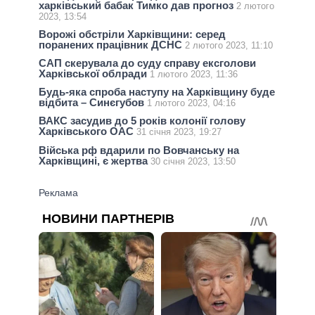
харківський бабак Тимко дав прогноз
2 лютого
2023, 13:54
Ворожі обстріли Харківщини: серед
поранених працівник ДСНС
2 лютого 2023, 11:10
САП скерувала до суду справу ексголови
Харківської облради
1 лютого 2023, 11:36
Будь-яка спроба наступу на Харківщину буде
відбита – Синєгубов
1 лютого 2023, 04:16
ВАКС засудив до 5 років колонії голову
Харківського ОАС
31 січня 2023, 19:27
Війська рф вдарили по Вовчанську на
Харківщині, є жертва
30 січня 2023, 13:50