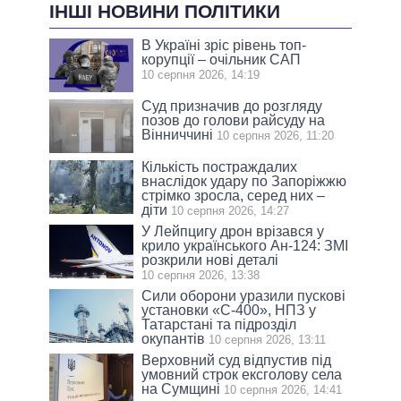
ІНШІ НОВИНИ ПОЛІТИКИ
В Україні зріс рівень топ-
корупції – очільник САП
10 серпня 2026, 14:19
Суд призначив до розгляду
позов до голови райсуду на
Вінниччині
10 серпня 2026, 11:20
Кількість постраждалих
внаслідок удару по Запоріжжю
стрімко зросла, серед них –
діти
10 серпня 2026, 14:27
У Лейпцигу дрон врізався у
крило українського Ан-124: ЗМІ
розкрили нові деталі
10 серпня 2026, 13:38
Сили оборони уразили пускові
установки «С-400», НПЗ у
Татарстані та підрозділ
окупантів
10 серпня 2026, 13:11
Верховний суд відпустив під
умовний строк ексголову села
на Сумщині
10 серпня 2026, 14:41