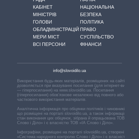
КАБІНЕТ
НАЦІОНАЛЬНА
МІНІСТРІВ
БЕЗПЕКА
ГОЛОВИ
ПОЛІТИКА
ОБЛАДМІНІСТРАЦІЙ
ПРАВО
МЕРИ МІСТ
СУСПІЛЬСТВО
ВСІ ПЕРСОНИ
ФІНАНСИ
info@slovoidilo.ua
Використання будь-яких матеріалів, розміщених на сайті,
дозволяється при вказуванні посилання (для інтернет-видань
— гіперпосилання) на www.slovoidilo.ua. Посилання
(гіперпосилання) обов’язкове незалежно від повного або
часткового використання матеріалів.
Аналітична інформація про обіцянки політиків і чиновників,
що розміщені на порталі slovoidilo.ua, а також інформація про
стан виконання цих обіцянок, зібрана й опрацьована ТОВ «ІА
Слово і Діло» і є власністю ТОВ «ІА Слово і Діло».
Інфографіки, розміщені на порталі slovoidilo.ua, створені ГО
«Система народного контролю Слово і Діло» і є власністю