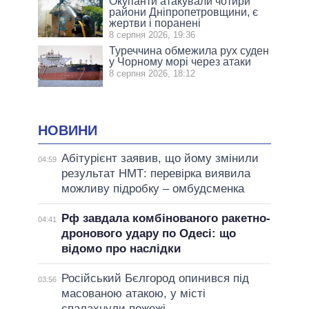
Окупанти атакували чотири
райони Дніпропетровщини, є
жертви і поранені
8 серпня 2026, 19:36
Туреччина обмежила рух суден
у Чорному морі через атаки
8 серпня 2026, 18:12
НОВИНИ
Абітурієнт заявив, що йому змінили
04:59
результат НМТ: перевірка виявила
можливу підробку – омбудсменка
Рф завдала комбінованого ракетно-
04:41
дронового удару по Одесі: що
відомо про наслідки
Російський Бєлгород опинився під
03:56
масованою атакою, у місті
спалахнули пожежі