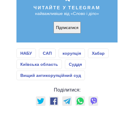
ЧИТАЙТЕ У TELEGRAM
найважливіше від «Слово і діло»
Підписатися
НАБУ
САП
корупція
Хабар
Київська область
Суддя
Вищий антикорупційний суд
Поділитися: