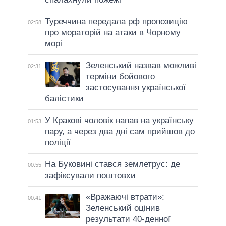
Туреччина передала рф пропозицію
02:58
про мораторій на атаки в Чорному
морі
Зеленський назвав можливі
02:31
терміни бойового
застосування української
балістики
У Кракові чоловік напав на українську
01:53
пару, а через два дні сам прийшов до
поліції
На Буковині стався землетрус: де
00:55
зафіксували поштовхи
«Вражаючі втрати»:
00:41
Зеленський оцінив
результати 40-денної