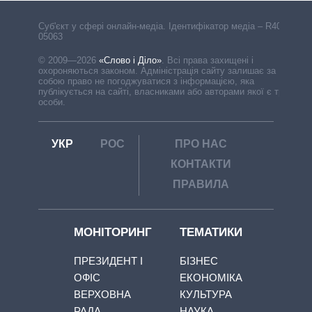
Cуб'єкт у сфері онлайн-медіа. Ідентифікатор медіа – R40-
05063
© 2009—2026
«Слово і Діло»
.
Всі права захищені і
охороняються законом. Адміністрація сайту залишає за
собою право не погоджуватися з інформацією, яка
публікується на сайті, власниками або авторами якої є треті
особи.
УКР
РОС
ПРО НАС
КОНТАКТИ
ПРАВИЛА
МОНІТОРИНГ
ТЕМАТИКИ
ПРЕЗИДЕНТ І
БІЗНЕС
ОФІС
ЕКОНОМІКА
ВЕРХОВНА
КУЛЬТУРА
РАДА
НАУКА