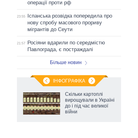
операції проти рф
Іспанська розвідка попередила про
23:55
нову спробу масового прориву
мігрантів до Сеути
Росіяни вдарили по середмістю
21:57
Павлограда, є постраждалі
Більше новин
ІНФОГРАФІКА
 5
Скільки картоплі
вго
вирощували в Україні
до і під час великої
війни
аспі